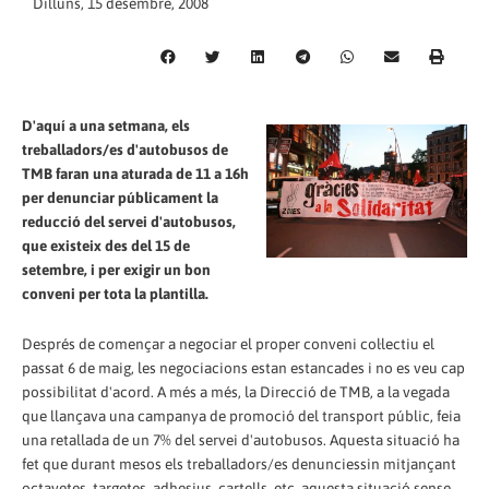
Dilluns, 15 desembre, 2008
D'aquí a una setmana, els
treballadors/es d'autobusos de
TMB faran una aturada de 11 a 16h
per denunciar públicament la
reducció del servei d'autobusos,
que existeix des del 15 de
setembre, i per exigir un bon
conveni per tota la plantilla.
Després de començar a negociar el proper conveni col·lectiu el
passat 6 de maig, les negociacions estan estancades i no es veu cap
possibilitat d'acord. A més a més, la Direcció de TMB, a la vegada
que llançava una campanya de promoció del transport públic, feia
una retallada de un 7% del servei d'autobusos. Aquesta situació ha
fet que durant mesos els treballadors/es denunciessin mitjançant
octavetes, targetes, adhesius, cartells, etc, aquesta situació sense