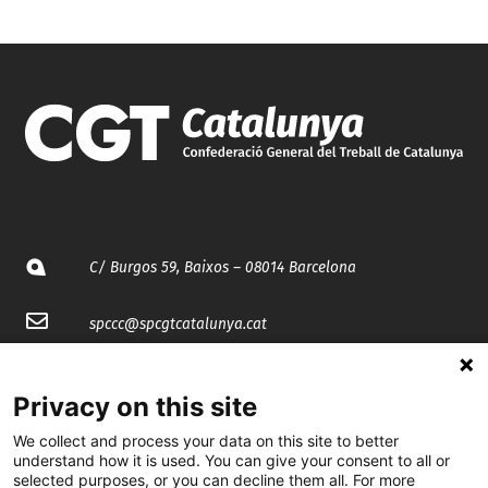
C/ Burgos 59, Baixos – 08014 Barcelona
spccc@
spcgtcatalunya.cat
935 120 481
Privacy on this site
We collect and process your data on this site to better
@CGTCatalunya
understand how it is used. You can give your consent to all or
selected purposes, or you can decline them all. For more
cgtcatalunya