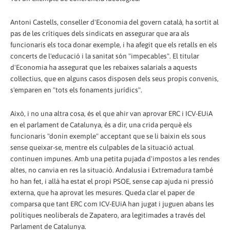
Antoni Castells, conseller d'Economia del govern català, ha sortit al
pas de les crítiques dels sindicats en assegurar que ara als
funcionaris els toca donar exemple, i ha afegit que els retalls en els
concerts de l'educació i la sanitat són "impecables". El titular
d'Economia ha assegurat que les rebaixes salarials a aquests
col·lectius, que en alguns casos disposen dels seus propis convenis,
s'emparen en "tots els fonaments jurídics".
Això, i no una altra cosa, és el que ahir van aprovar ERC i ICV-EUiA
en el parlament de Catalunya, és a dir, una crida perquè els
funcionaris "donin exemple" acceptant que se li baixin els sous
sense queixar-se, mentre els culpables de la situació actual
continuen impunes. Amb una petita pujada d'impostos a les rendes
altes, no canvia en res la situació. Andalusia i Extremadura també
ho han fet, i allà ha estat el propi PSOE, sense cap ajuda ni pressió
externa, que ha aprovat les mesures. Queda clar el paper de
comparsa que tant ERC com ICV-EUiA han jugat i juguen abans les
polítiques neoliberals de Zapatero, ara legitimades a través del
Parlament de Catalunya.