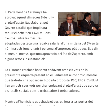
El Parlament de Catalunya ha
aprovat aquest dimecres 9 de juny
el pla d'austeritat elaborat pel
Govern català i que implicarà
reduir el dèficit en 1.670 milions
d'euros. Entre les mesures
adoptades destaca una rebaixa salarial d'una mitjana del 5% en la
nòmina dels funcionaris i personal d'empreses públiques. És a dir,
ni més, ni menys, que una aprovació del Pla de Zapatero, amb
alguns retocs insubstancials.
La Tisorada catalana ha sortit endavant amb els vots de la
presumpta esquerra present en el Parlament autonòmic, mentre
que la dreta s'ha oposat en bloc a la proposta. PSC, ERC i ICV-EUiA
han unit els seus vots per tirar endavant el pla d'ajust que aprova
els retalls socials contra treballadors i treballadores.
Mentre a l'hemicicle es debatia el decret, fora, a les portes del