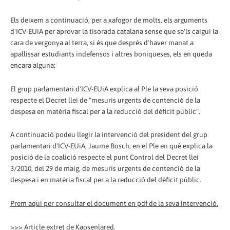
Els deixem a continuació, per a xafogor de molts, els arguments
d'ICV-EUiA per aprovar la tisorada catalana sense que se'ls caigui la
cara de vergonya al terra, si és que després d'haver manat a
apallissar estudiants indefensos i altres boniqueses, els en queda
encara alguna:
El grup parlamentari d'ICV-EUiA explica al Ple la seva posició
respecte el Decret llei de "mesuris urgents de contenció de la
despesa en matèria fiscal per a la reducció del dèficit públic".
A continuació podeu llegir la intervenció del president del grup
parlamentari d'ICV-EUiA, Jaume Bosch, en el Ple en què explica la
posició de la coalició respecte el punt Control del Decret llei
3/2010, del 29 de maig, de mesuris urgents de contenció de la
despesa i en matèria fiscal per a la reducció del dèficit públic.
Prem aquí per consultar el document en pdf de la seva intervenció.
>>> Article extret de Kaosenlared.