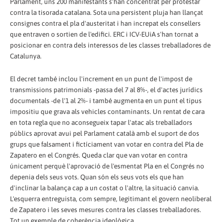
Parlament, uns 200 manifestants s'han concentrat per protestar
contra la tisorada catalana. Sota una persistent pluja han llançat
consignes contra el pla d'austeritat i han increpat els consellers
que entraven o sortien de l'edifici. ERC i ICV-EUiA s'han tornat a
posicionar en contra dels interessos de les classes treballadores de
Catalunya.
El decret també inclou l'increment en un punt de l'impost de
transmissions patrimonials -passa del 7 al 8%-, el d'actes jurídics
documentals -de l'1 al 2%- i també augmenta en un punt el tipus
impositiu que grava als vehicles contaminants. Un rentat de cara
en tota regla que no aconsegueix tapar l'atac als treballadors
públics aprovat avui pel Parlament català amb el suport de dos
grups que falsament i fictíciament van votar en contra del Pla de
Zapatero en el Congrés. Queda clar que van votar en contra
únicament perquè l'aprovació de l'esmentat Pla en el Congrés no
depenia dels seus vots. Quan són els seus vots els que han
d'inclinar la balança cap a un costat o l'altre, la situació canvia.
L'esquerra entreguista, com sempre, legitimant el govern neoliberal
de Zapatero i les seves mesures contra les classes treballadores.
Tot un exemple de coherència ideològica.