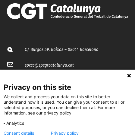
C/ Burgos 59, Baixos – 08014 Barcelona
spccc@
spcgtcatalunya.cat
935 120 481
Privacy on this site
We collect and process your data on this site to better
@CGTCatalunya
understand how it is used. You can give your consent to all or
selected purposes, or you can decline them all. For more
cgtcatalunya
information, see our privacy policy.
CGTCatalunya
Analytics
cgtcatalunya
Consent details
Privacy policy