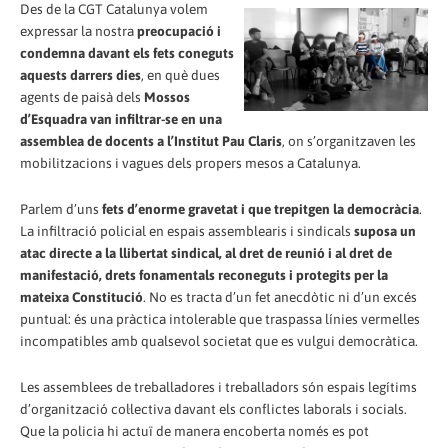
Des de la CGT Catalunya volem
expressar la nostra
preocupació i
condemna davant els fets coneguts
aquests darrers dies
, en què dues
agents de paisà dels
Mossos
d’Esquadra van infiltrar-se en una
assemblea de docents a l’Institut Pau Claris
, on s’organitzaven les
mobilitzacions i vagues dels propers mesos a Catalunya.
Parlem d’uns
fets d’enorme gravetat i que trepitgen la democràcia
.
La infiltració policial en espais assemblearis i sindicals
suposa un
atac directe a la llibertat sindical, al dret de reunió i al dret de
manifestació, drets fonamentals reconeguts i protegits per la
mateixa Constitució
. No es tracta d’un fet anecdòtic ni d’un excés
puntual: és una pràctica intolerable que traspassa línies vermelles
incompatibles amb qualsevol societat que es vulgui democràtica.
Les assemblees de treballadores i treballadors són espais legítims
d’organització col·lectiva davant els conflictes laborals i socials.
Que la policia hi actuï de manera encoberta només es pot