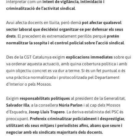
interpretar com un
intent de vigilància, intimidació i
criminalització de l’activitat sindical
.
Avui afecta docents en lluita, però demà
pot afectar qualsevol
sector laboral que decideixi organitzar-se per defensar els seus
drets
. El precedent és extremadament perillós perquè
pretén
normalitzar la sospita i el control policial sobre l’acció sindical
.
Des de la CGT Catalunya exigim
explicacions immediates
sobre qui
va ordenar aquesta actuació, amb quina cobertura política i amb
quin objectiu concret es va dur a terme. Si és un fet puntual o és
una pràctica normalitzada i protocolitzada pel Departament
d’Interior o pels Mossos.
Exigim
responsabilitats polítiques
al president de la Generalitat,
Salvador Illa
, a la consellera
Núria Parlon
i al cap dels Mossos
d’Esquadra,
Josep Lluís Trapero
. La deriva estalinista del PSC és
preocupant.
Prefereix criminalitzar policialment i desprestigiar,
utilitzant els seus mitjans i periodistes afins, abans que seure i
negociar amb els sindicats majoritaris dels docents.