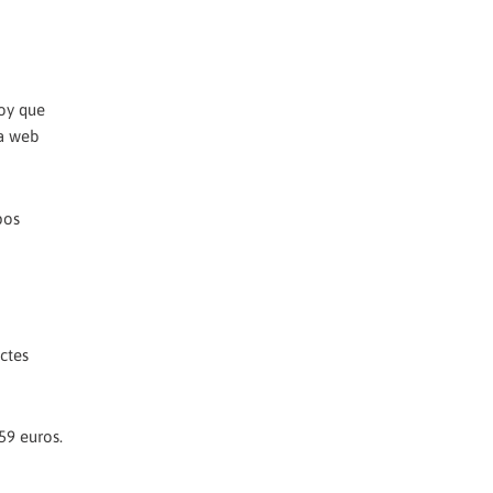
oy que
na web
pos
ectes
,59 euros.