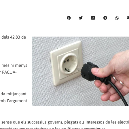
 dels 42,83 de
ni més ni menys
er FACUA-
sada mitjançant
 amb l'argument
nse que els successius governs, plegats als interessos de les elèctr
nsumidors representatives en les polítiques energètiques.