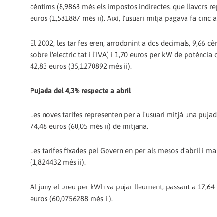
cèntims (8,9868 més els impostos indirectes, que llavors r
euros (1,581887 més ii). Així, l'usuari mitjà pagava fa cinc 
El 2002, les tarifes eren, arrodonint a dos decimals, 9,66
sobre l'electricitat i l'IVA) i 1,70 euros per kW de potènci
42,83 euros (35,1270892 més ii).
Pujada del 4,3% respecte a abril
Les noves tarifes representen per a l'usuari mitjà una pujad
74,48 euros (60,05 més ii) de mitjana.
Les tarifes fixades pel Govern en per als mesos d'abril i 
(1,824432 més ii).
Al juny el preu per kWh va pujar lleument, passant a 17,64 c
euros (60,0756288 més ii).