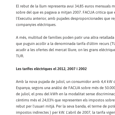
El rebut de la llum representa avui 34,85 euros mensuals mé
sobre del que es pagava a mitjan 2007. FACUA critica que e
l'Executiu anterior, amb pujades desproporcionades que repre
companyies elèctriques.
A més, multitud de famílies poden patir una altra retallada
que puguin acollir a la denominada tarifa d'últim recurs (T
acudir a les ofertes del mercat lliure, on les grans elèctr
TUR.
Les tarifes elèctriques el 2012, 2007 i 2002
Amb la nova pujada de juliol, un consumidor amb 4,4 kW 
Espanya, segons una anàlisi de FACUA sobre més de 50.000 
de juliol, el preu del kWh en la modalitat sense discriminac
cèntims més el 24,03% que representen els impostos sobre l'
rebut per l'usuari mitjà. Per la seva banda, el terme de po
impostos indirectes ) per kW. L'abril de 2007, la tarifa vi