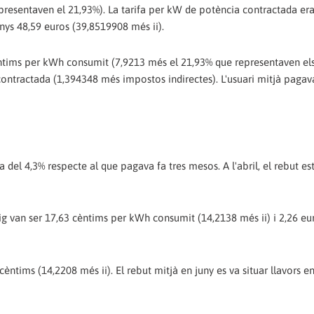
epresentaven el 21,93%). La tarifa per kW de potència contractada era
anys 48,59 euros (39,8519908 més ii).
 cèntims per kWh consumit (7,9213 més el 21,93% que representaven e
a contractada (1,394348 més impostos indirectes). L'usuari mitjà pagav
a del 4,3% respecte al que pagava fa tres mesos. A l'abril, el rebut es
maig van ser 17,63 cèntims per kWh consumit (14,2138 més ii) i 2,26 e
èntims (14,2208 més ii). El rebut mitjà en juny es va situar llavors e