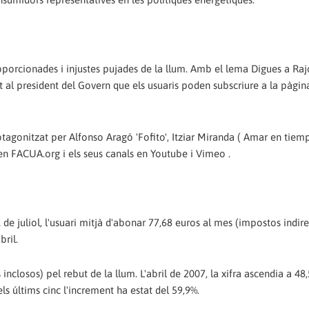
rcionades i injustes pujades de la llum. Amb el lema Digues a Raj
git al president del Govern que els usuaris poden subscriure a la pàgi
agonitzat per Alfonso Aragó 'Fofito', Itziar Miranda ( Amar en tiem
 en FACUA.org i els seus canals en Youtube i Vimeo .
de juliol, l'usuari mitjà d'abonar 77,68 euros al mes (impostos indir
bril.
nclosos) pel rebut de la llum. L'abril de 2007, la xifra ascendia a 48
ls últims cinc l'increment ha estat del 59,9%.