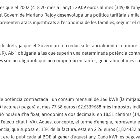
s que el 2002 (418,20 més a l'any) i 29,09 euros al mes (349,08 l'any
l Govern de Mariano Rajoy desenvolupa una política tarifària similar
senten atacs injustificats a l'economia de les famílies, seguint el di
 de drets, ja que el Govern pretén reduir substancialment el nombre d
UR). Així, obligaria a les que superin una determinada potència cont
iques són un oligopoli que no competeix en tarifes, generalment més ca
de potència contractada i un consum mensual de 366 kWh (la mitjan
factures) pagarà al mes 77,68 euros (62,6339688 més impostos indir
ió horària s'ha fixat, arrodonint a dos decimals, en 18,51 cèntims (14
electricitat i IVA). Aquest concepte, el terme d'energia, representa e
tència, que suposa el 13% de la factura, està en 2,26 euros (1,824432 
gent era la publicada al BOE al gener d'aquest any. Cada kWh es pagav