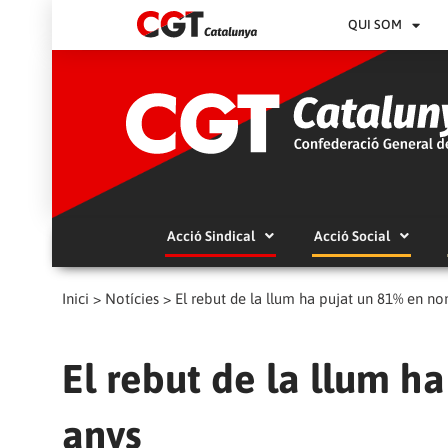
QUI SOM
Acció Sindical
Acció Social
Inici
>
Notícies
>
El rebut de la llum ha pujat un 81% en n
El rebut de la llum h
anys