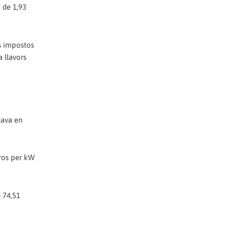
 de 1,93
ls impostos
a llavors
tava en
uros per kW
n 74,51