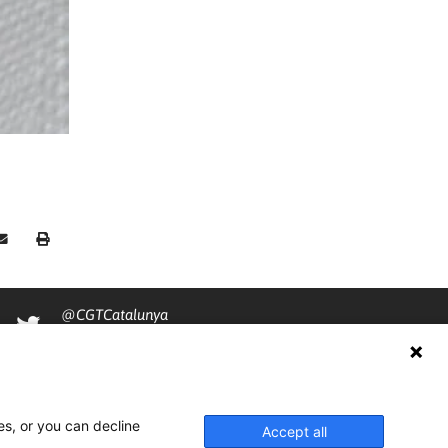
@CGTCatalunya
cgtcatalunya
CGTCatalunya
es, or you can decline
cgtcatalunya
Accept all