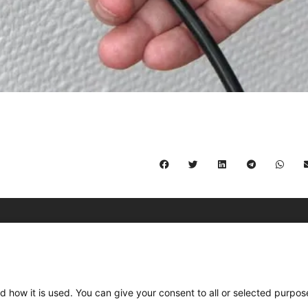
C/ Burgos 59, Baixos – 08014 Barcelona
spccc@
spcgtcatalunya.cat
d how it is used. You can give your consent to all or selected purpos