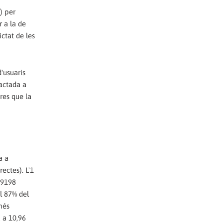
) per
 a la de
ctat de les
'usuaris
ractada a
res que la
a a
ectes). L'1
,9198
l 87% del
més
a a 10,96