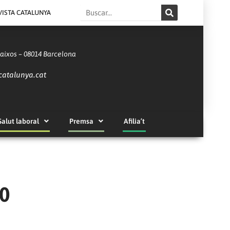
Search
VISTA CATALUNYA
Baixos – 08014 Barcelona
catalunya.cat
Salut laboral
Premsa
Afilia’t
10