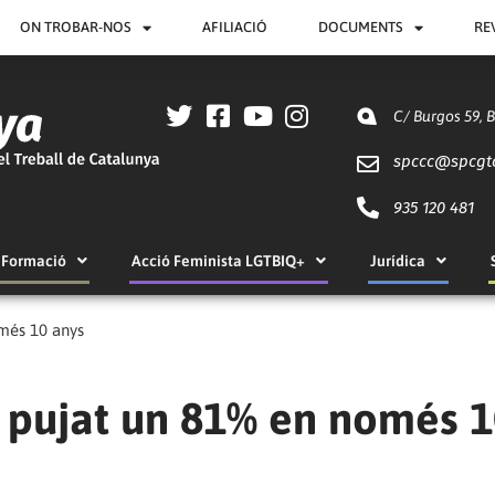
ON TROBAR-NOS
AFILIACIÓ
DOCUMENTS
RE
C/ Burgos 59, 
spccc@
spcgt
935 120 481
Formació
Acció Feminista LGTBIQ+
Jurídica
omés 10 anys
a pujat un 81% en només 