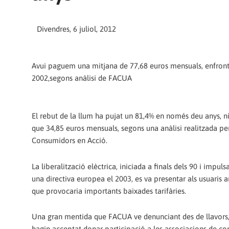
Divendres, 6 juliol, 2012
Avui paguem una mitjana de 77,68 euros mensuals, enfront
2002,segons anàlisi de FACUA
El rebut de la llum ha pujat un 81,4% en només deu anys, 
que 34,85 euros mensuals, segons una anàlisi realitzada p
Consumidors en Acció.
La liberalització elèctrica, iniciada a finals dels 90 i impul
una directiva europea el 2003, es va presentar als usuaris
que provocaria importants baixades tarifàries.
Una gran mentida que FACUA ve denunciant des de llavors, se
hagin acceptat donar participació a les associacions de co