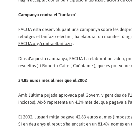
Campanya contra el "tarifazo"
FACUA està desenvolupant una campanya sobre les despropo
rebutges el tarifazo elèctric , ha elaborat un manifest diri
FACUA.org/contraeltarifazo
.
Dins d'aquesta campanya, FACUA ha elaborat un vídeo, prot
revueltos ) i Roberto Caire ( Cuéntame ), que es pot veure
34,85 euros més al mes que el 2002
Amb l'última pujada aprovada pel Govern, vigent des de l'1 
inclosos). Això representa un 4,3% més del que pagava a l'a
El 2002, l'usuari mitjà pagava 42,83 euros al mes (impostos i
Si en deu anys el rebut s'ha encarit en un 81,4%, només en e