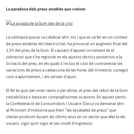
La paradoxa dels preus estables que creixen
La subhasta que es va celebrar ahir, tot i que es va fer en un context
de preus estables de l'electricitat, ha provocat un augment final del
3,1% del preu de la llum. El causant d'aquest increment és el
sobrecost que s'ha registrat en els ajustos tècnics posteriors a la
licitació del preu, en els quals s'inclou el cost de contrarestar les
variacions de preus a cadascuna de les hores del trimestre, conegut
com a apuntament, i els serveis d'ajust.
El fet és que, per unes raons o per altres, el preu del rebut de la llum
s'estabilitza o baixa en comptadíssimes ocasions. En aquest sentit,
la Confederació de Consumidors i Usuaris (Cecu) va demanar ahir
al Ministeri d'Indústria que freni “les escalades de preus” que
s'estan produint durant els últims anys en un sector que afecta els
usuaris, sigui quin sigui el seu nivell d'ingressos.