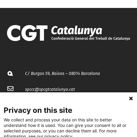
C/ Burgos 59, Baixos – 08014 Barcelona
spccc@
spcgtcatalunya.cat
935 120 481
Privacy on this site
We collect and process your data on this site to better
@CGTCatalunya
understand how it is used. You can give your consent to all or
selected purposes, or you can decline them all. For more
cgtcatalunya
information, see our privacy policy.