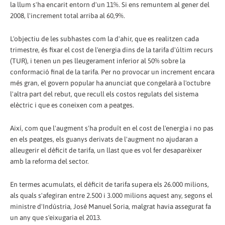
la llum s'ha encarit entorn d'un 11%. Si ens remuntem al gener del
2008, l'increment total arriba al 60,9%.
L'objectiu de les subhastes com la d'ahir, que es realitzen cada
trimestre, és fixar el cost de l'energia dins de la tarifa d'últim recurs
(TUR), i tenen un pes lleugerament inferior al 50% sobre la
conformació final de la tarifa. Per no provocar un increment encara
més gran, el govern popular ha anunciat que congelarà a l'octubre
l'altra part del rebut, que recull els costos regulats del sistema
elèctric i que es coneixen com a peatges.
Així, com que l'augment s'ha produït en el cost de l'energia i no pas
en els peatges, els guanys derivats de l'augment no ajudaran a
alleugerir el dèficit de tarifa, un llast que es vol fer desaparèixer
amb la reforma del sector.
En termes acumulats, el dèficit de tarifa supera els 26.000 milions,
als quals s'afegiran entre 2.500 i 3.000 milions aquest any, segons el
ministre d'Indústria, José Manuel Soria, malgrat havia assegurat fa
un any que s'eixugaria el 2013.