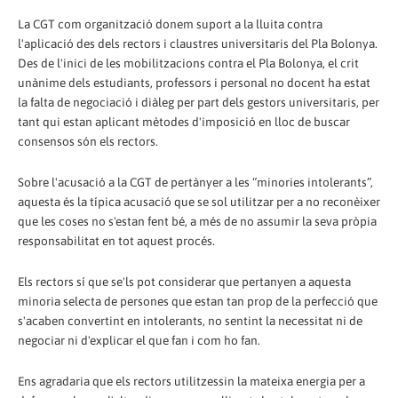
La CGT com organització donem suport a la lluita contra
l'aplicació des dels rectors i claustres universitaris del Pla Bolonya.
Des de l'inici de les mobilitzacions contra el Pla Bolonya, el crit
unànime dels estudiants, professors i personal no docent ha estat
la falta de negociació i diàleg per part dels gestors universitaris, per
tant qui estan aplicant mètodes d'imposició en lloc de buscar
consensos són els rectors.
Sobre l'acusació a la CGT de pertànyer a les “minories intolerants”,
aquesta és la típica acusació que se sol utilitzar per a no reconèixer
que les coses no s'estan fent bé, a més de no assumir la seva pròpia
responsabilitat en tot aquest procés.
Els rectors sí que se'ls pot considerar que pertanyen a aquesta
minoria selecta de persones que estan tan prop de la perfecció que
s'acaben convertint en intolerants, no sentint la necessitat ni de
negociar ni d'explicar el que fan i com ho fan.
Ens agradaria que els rectors utilitzessin la mateixa energia per a