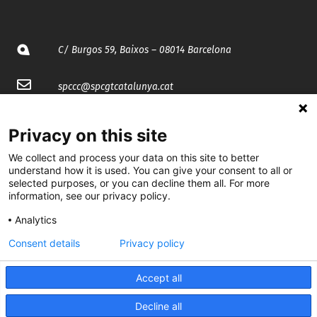
C/ Burgos 59, Baixos – 08014 Barcelona
spccc@
spcgtcatalunya.cat
935 120 481
Privacy on this site
We collect and process your data on this site to better
@CGTCatalunya
understand how it is used. You can give your consent to all or
selected purposes, or you can decline them all. For more
cgtcatalunya
information, see our privacy policy.
CGTCatalunya
Analytics
Consent details
Privacy policy
cgtcatalunya
Accept all
Decline all
Desenvolupat per