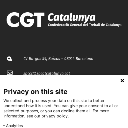
C/ Burgos 59, Baixos – 08014 Barcelona
spccc@
spcgtcatalunya.cat
935 120 481
Privacy on this site
We collect and process your data on this site to better
@CGTCatalunya
understand how it is used. You can give your consent to all or
selected purposes, or you can decline them all. For more
information, see our privacy policy.
cgtcatalunya
Analytics
CGTCatalunya