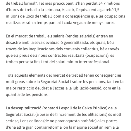
de treball formal". I el més preocupant, s'han perdut 54,7 milions
d'hores de treball a la setmana, és a dir, l'equivalent a gairebé 1,5
milions de llocs de treball, com a conseqüència que les ocupacions
realitzades són a temps parcial i cada vegada de menys hores.
En el mercat de treball, els salaris (rendes salarials) entren en
desastre amb la seva devaluació generalitzada, els quals, bé a
través de les inaplicaciones dels convenis col·lectius, bé a través
que els preus dels nous contractes realitzats (ocupacions), es
troben per sota fins i tot del salari mínim interprofessional.
Tots aquests elements del mercat de treball tenen conseqüències
molt greus sobre la Seguretat Social i sobre les pensions, tant en la
major restricció del dret a l'accés a la jubilació-pensió, com en la
quantia de les pensions.
La descapitalització (robatori i espoli de la Caixa Pública) de la
Seguretat Social (a pesar de l'increment de les afiliacions) és molt
seriosa, i ens col·loca (de no parar aquesta barbàrie) a les portes
d'una altra gran contrarreforma, on la majoria social anirem a la