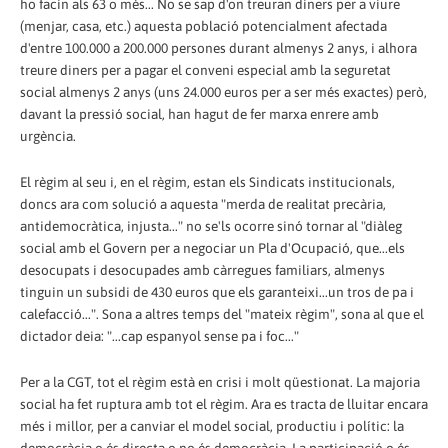
ho facin als 63 o més... No se sap d'on treuran diners per a viure
(menjar, casa, etc.) aquesta població potencialment afectada
d'entre 100.000 a 200.000 persones durant almenys 2 anys, i alhora
treure diners per a pagar el conveni especial amb la seguretat
social almenys 2 anys (uns 24.000 euros per a ser més exactes) però,
davant la pressió social, han hagut de fer marxa enrere amb
urgència.
El règim al seu i, en el règim, estan els Sindicats institucionals,
doncs ara com solució a aquesta "merda de realitat precària,
antidemocràtica, injusta..." no se'ls ocorre sinó tornar al "diàleg
social amb el Govern per a negociar un Pla d'Ocupació, que...els
desocupats i desocupades amb càrregues familiars, almenys
tinguin un subsidi de 430 euros que els garanteixi...un tros de pa i
calefacció...". Sona a altres temps del "mateix règim", sona al que el
dictador deia: "...cap espanyol sense pa i foc..."
Per a la CGT, tot el règim està en crisi i molt qüestionat. La majoria
social ha fet ruptura amb tot el règim. Ara es tracta de lluitar encara
més i millor, per a canviar el model social, productiu i polític: la