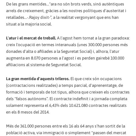
De les grans mentides..."ara no són brots verds, sinó autèntiques
arrels de creixement, gràcies a les nostres polítiques d'austeritat i
retallades...-.Rajoy dixit-”, a la realitat vergonyant que ens han
situat a la majoria social.
L'atur i el mercat de treball.
A l'agost hem tornat a la gran paradoxa:
creix l'ocupació en termes interanuals (unes 300.000 persones més
donades d'alta o afiliades a la Seguretat Social) i, alhora, l'atur
augmenta en 8.070 persones a l'agost i es perden gairebé 100.000
afiliacions al sistema de Seguretat Social.
La gran mentida d'aquests trileros.
El que creix són ocupacions
(contractacions realitzades) a temps parcial, d'aprenentatge, de
formació i temporals de tot tipus, alhora que creixen els contractes
dels "falsos autònoms”. El contracte indefinit i a jornada completa
solament representa el 6,43% dels 10.621.080 contractes realitzats
en els 8 mesos del 2014.
Més de 361.000 persones entre els 16 als 64 anys s'han sortit de la
població activa, via immigració o simplement "passen del mercat