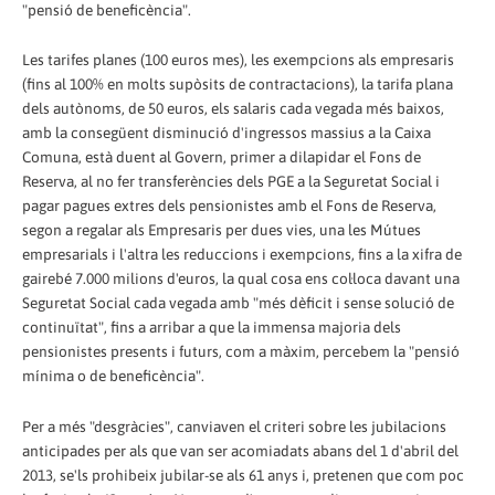
"pensió de beneficència".
Les tarifes planes (100 euros mes), les exempcions als empresaris
(fins al 100% en molts supòsits de contractacions), la tarifa plana
dels autònoms, de 50 euros, els salaris cada vegada més baixos,
amb la consegüent disminució d'ingressos massius a la Caixa
Comuna, està duent al Govern, primer a dilapidar el Fons de
Reserva, al no fer transferències dels PGE a la Seguretat Social i
pagar pagues extres dels pensionistes amb el Fons de Reserva,
segon a regalar als Empresaris per dues vies, una les Mútues
empresarials i l'altra les reduccions i exempcions, fins a la xifra de
gairebé 7.000 milions d'euros, la qual cosa ens col·loca davant una
Seguretat Social cada vegada amb "més dèficit i sense solució de
continuïtat", fins a arribar a que la immensa majoria dels
pensionistes presents i futurs, com a màxim, percebem la "pensió
mínima o de beneficència".
Per a més "desgràcies", canviaven el criteri sobre les jubilacions
anticipades per als que van ser acomiadats abans del 1 d'abril del
2013, se'ls prohibeix jubilar-se als 61 anys i, pretenen que com poc