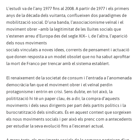
L’estudi va de l’any 1977 fins al 2008. A partir de 1977 i els primers
anys de la dècada dels vuitanta, conflueixen dos paradigmes de
mobilització social. D’una banda, l’associacionisme veïnal i el
moviment obrer –amb la legitimitat de les lluites socials que
s’estenen arreu d’Europa des del segle XIX– i, de l’altra, l’aparició
dels nous moviments
socials vinculats a noves idees, corrents de pensament i actuació
que donen resposta a un model obsolet que no ha sabut aprofitar
la mort de Franco per trencar amb el sistema establert.
El renaixement de la societat de consum i l’entrada a l’anomenada
democràcia fan que el moviment obrer i el veïnal perdin
protagonisme i entrin en crisi. Sens dubte, en tot això, la
politització hi té un paper clau, és a dir, la compra d’aquests
moviments i dels seus dirigents per part dels partits polítics i la
burocratització dels sindicats. És en aquest context que sorgeixen
els nous moviments socials i per això els prenc com a antecedents
per estudiar la seva evolució fins a l’escenari actual.