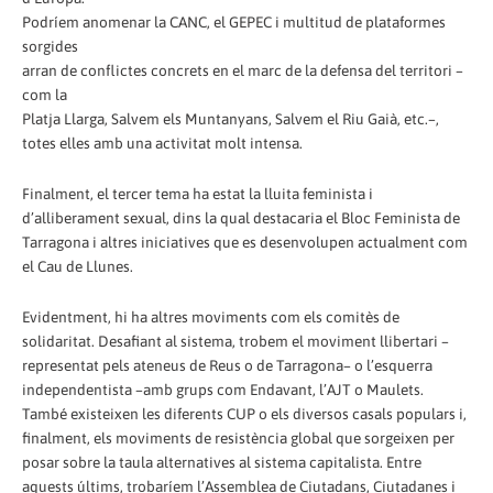
Podríem anomenar la CANC, el GEPEC i multitud de plataformes
sorgides
arran de conflictes concrets en el marc de la defensa del territori –
com la
Platja Llarga, Salvem els Muntanyans, Salvem el Riu Gaià, etc.–,
totes elles amb una activitat molt intensa.
Finalment, el tercer tema ha estat la lluita feminista i
d’alliberament sexual, dins la qual destacaria el Bloc Feminista de
Tarragona i altres iniciatives que es desenvolupen actualment com
el Cau de Llunes.
Evidentment, hi ha altres moviments com els comitès de
solidaritat. Desafiant al sistema, trobem el moviment llibertari –
representat pels ateneus de Reus o de Tarragona– o l’esquerra
independentista –amb grups com Endavant, l’AJT o Maulets.
També existeixen les diferents CUP o els diversos casals populars i,
finalment, els moviments de resistència global que sorgeixen per
posar sobre la taula alternatives al sistema capitalista. Entre
aquests últims, trobaríem l’Assemblea de Ciutadans, Ciutadanes i