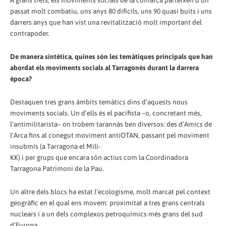
A grans trets, els moviments socials de la comarca parteixen d’un
passat molt combatiu, uns anys 80 difícils, uns 90 quasi buits i uns
darrers anys que han vist una revitalització molt important del
contrapoder.
De manera sintètica, quines són les temàtiques principals que han
abordat els moviments socials al Tarragonès durant la darrera
època?
Destaquen tres grans àmbits temàtics dins d’aquests nous
moviments socials. Un d’ells és el pacifista –o, concretant més,
l’antimilitarista– on trobem tarannàs ben diversos: des d’Amics de
l’Arca fins al conegut moviment antiOTAN, passant pel moviment
insubmís (a Tarragona el Mili-
KK) i per grups que encara són actius com la Coordinadora
Tarragona Patrimoni de la Pau.
Un altre dels blocs ha estat l’ecologisme, molt marcat pel context
geogràfic en el qual ens movem: proximitat a tres grans centrals
nuclears i a un dels complexos petroquímics més grans del sud
d’Europa.