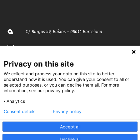
C/ Burgos 59, Baixos – 08014 Barcelona
spccc@
spcgtcatalunya.cat
935 120 481
Privacy on this site
We collect and process your data on this site to better
understand how it is used. You can give your consent to all or
@CGTCatalunya
selected purposes, or you can decline them all. For more
information, see our privacy policy.
cgtcatalunya
Analytics
CGTCatalunya
Consent details
Privacy policy
cgtcatalunya
Accept all
Decline all