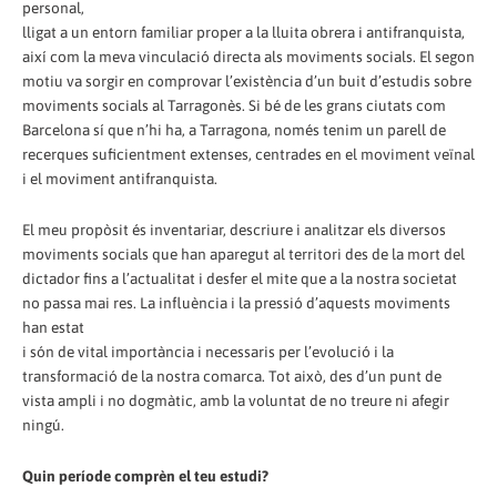
personal,
lligat a un entorn familiar proper a la lluita obrera i antifranquista,
així com la meva vinculació directa als moviments socials. El segon
motiu va sorgir en comprovar l’existència d’un buit d’estudis sobre
moviments socials al Tarragonès. Si bé de les grans ciutats com
Barcelona sí que n’hi ha, a Tarragona, només tenim un parell de
recerques suficientment extenses, centrades en el moviment veïnal
i el moviment antifranquista.
El meu propòsit és inventariar, descriure i analitzar els diversos
moviments socials que han aparegut al territori des de la mort del
dictador fins a l’actualitat i desfer el mite que a la nostra societat
no passa mai res. La influència i la pressió d’aquests moviments
han estat
i són de vital importància i necessaris per l’evolució i la
transformació de la nostra comarca. Tot això, des d’un punt de
vista ampli i no dogmàtic, amb la voluntat de no treure ni afegir
ningú.
Quin període comprèn el teu estudi?