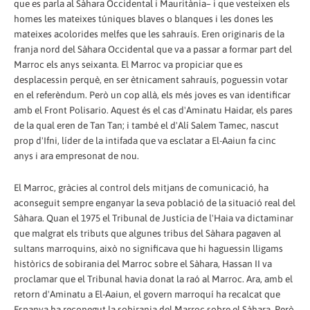
que es parla al Sàhara Occidental i Mauritània– i que vesteixen els
homes les mateixes túniques blaves o blanques i les dones les
mateixes acolorides melfes que les sahrauís. Eren originaris de la
franja nord del Sàhara Occidental que va a passar a formar part del
Marroc els anys seixanta. El Marroc va propiciar que es
desplacessin perquè, en ser ètnicament sahrauís, poguessin votar
en el referèndum. Però un cop allà, els més joves es van identificar
amb el Front Polisario. Aquest és el cas d'Aminatu Haidar, els pares
de la qual eren de Tan Tan; i també el d'Alí Salem Tamec, nascut
prop d'Ifni, líder de la intifada que va esclatar a El-Aaiun fa cinc
anys i ara empresonat de nou.
El Marroc, gràcies al control dels mitjans de comunicació, ha
aconseguit sempre enganyar la seva població de la situació real del
Sàhara. Quan el 1975 el Tribunal de Justícia de l'Haia va dictaminar
que malgrat els tributs que algunes tribus del Sàhara pagaven al
sultans marroquins, això no significava que hi haguessin lligams
històrics de sobirania del Marroc sobre el Sàhara, Hassan II va
proclamar que el Tribunal havia donat la raó al Marroc. Ara, amb el
retorn d'Aminatu a El-Aaiun, el govern marroquí ha recalcat que
Espanya ha reconegut la sobirania del Marroc sobre el Sàhara. Però