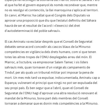
el que ha fet el govern espanyol és només reconèixer que, mentre
no es resolgui el contenciós, la llei marroquina s'aplica al territori.
En canvi, el Marroc ha callat que el Congrés dels Diputats va
aprovar una proposició que diu que l'estatut definitiu del Sàhara
haurà de ser el resultat de l'acord i «l'exercici del dret
d'autodeterminació del poble sahrauí».
El cas Aminatu va esclatar després que el Consell de Seguretat
debatés sense acord concedir als cascos blaus de la Minurso
competències en vigilància dels drets humans, com sí que tenen
totes les altres tropes de l'ONU desplegades arreu del món. El
Marroc, a l'octubre, va empresonar Salem Tamec i sis líders
sahrauís més, quan tornaven d'un viatge als campaments de
Tinduf, per als quals un tribunal militar pot imposar la pena de
mort. Un mes més tard va expulsar, indocumentada, Aminatu cap a
Espanya, vulnerant el principi que ningú no pot ser expulsada del
seu propi país. És ben segur que a l'abril, quan el Consell de
Seguretat de l'ONU hagi d'aprovar una altra resolució renovant el
mandat de la Minurso, bona part dels membres del Consell
tornaran a demanar que es donin més competències a la Minurso.