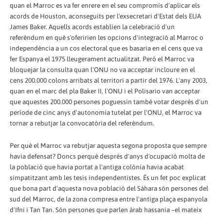
quan el Marroc es va fer enrere en el seu compromís d'aplicar els
acords de Houston, aconseguits per l'exsecretari d'Estat dels EUA
James Baker. Aquells acords establien la celebració d'un
referèndum en què s'oferirien les opcions d'integració al Marroc o
independència a un cos electoral que es basaria en el cens que va
fer Espanya el 1975 lleugerament actualitzat. Però el Marroc va
bloquejar la consulta quan l'ONU no va acceptar incloure en el
cens 200.000 colons arribats al territori a partir del 1976. L'any 2003,
quan en el marc del pla Baker II, l'ONU i el Polisario van acceptar
que aquestes 200.000 persones poguessin també votar després d'un
període de cinc anys d'autonomia tutelat per l'ONU, el Marroc va
tornar a rebutjar la convocatòria del referèndum.
Per què el Marroc va rebutjar aquesta segona proposta que sempre
havia defensat? Doncs perquè després d'anys d'ocupació molta de
la població que havia portat a l'antiga colònia havia acabat
simpatitzant amb les tesis independentistes. És un fet poc explicat
que bona part d'aquesta nova població del Sàhara són persones del
sud del Marroc, de la zona compresa entre l'antiga plaça espanyola
d'Ifni i Tan Tan. Són persones que parlen àrab hassania –el mateix