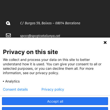
C/ Burgos 59, Baixos – 08014 Barcelona
spccc@
spcgtcatalunya.cat
935 120 481
Privacy on this site
We collect and process your data on this site to better
@CGTCatalunya
understand how it is used. You can give your consent to all or
selected purposes, or you can decline them all. For more
cgtcatalunya
information, see our privacy policy.
Analytics
CGTCatalunya
Consent details
Privacy policy
cgtcatalunya
Accept all