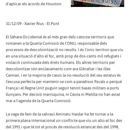
d'aplicar els acords de Houston.
31/12/09 - Xavier Rius - El Punt
El Sàhara Occidental és el més gran dels catorze territoris que
romanen a la Quarta Comissió de l'ONU, responsable dels
processos de descolonització no resolts. I és l'únic territori que viu
en una situació d'alto el foc, amb prop de dos-cents mil refugiats i
violació continuada dels drets humans. Els altres territoris per
descolonitzar són enclavaments com ara Gibraltar i les illes
Caiman, i en la majoria de casos la no-resolució del seu estatus és
l'excusa perfecta per mantenir-se com a paradisos fiscals o perquè
França i el Regne Unit puguin seguir tenint bases militars a ports
llunyans. Per decisió marroquina, ni Ceuta ni Melilla no han estat
mai a l'agenda de la Quarta Comissió.
La vaga de fam de la sahrauí Aminatu Haidar ha fet tornar a la
primera plana internacional un conflicte que viu un alto el foc des
del 1991 i que té tot el procés de resolució estancat des del 1998,