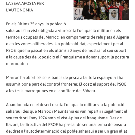
LA SEVA APOSTA PER
L'AUTONOMIA
En els últims 35 anys, la població
saharaui s'ha vist obligada a viure sota l'ocupació militar en els
territoris ocupats del Marroc, en campaments de refugiats d'Algèria
o en les zones alliberades. Un poble oblidat, especialment per al
PSOE, que ha passat en els últims 30 anys de mostrar el seu suport
a la causa des de l'oposició al Franquisme a donar suport la postura
marroquina.
Marroc ha obert els seus bancs de pesca a la flota espanyola i ha
assumit bona part del control fronterer. El cost: el suport del PSOE
a les tesis marroquines en el conflicte del Sàhara.
Abandonada en el desert o sota l'ocupació militar viu la població
saharaui des que Marroc i Mauritània es van repartir il·legalment el
seu territori l'any 1974 amb el vist-i-plau del franquisme. Des de
llavors, la directiva del PSOE ha passat de ser una ferma defensora
del dret a l'autodeterminació del poble saharaui a ser un gran aliat