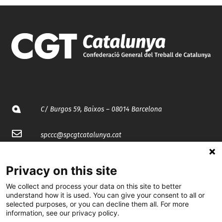
C/ Burgos 59, Baixos – 08014 Barcelona
spccc@
spcgtcatalunya.cat
935 120 481
Privacy on this site
We collect and process your data on this site to better
@CGTCatalunya
understand how it is used. You can give your consent to all or
selected purposes, or you can decline them all. For more
cgtcatalunya
information, see our privacy policy.