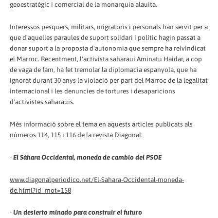
geoestratègic i comercial de la monarquia alauita.
Interessos pesquers, militars, migratoris i personals han servit per a
que d'aquelles paraules de suport solidari i polític hagin passat a
donar suport a la proposta d'autonomia que sempre ha reivindicat
el Marroc. Recentment, l'activista saharaui Aminatu Haidar, a cop
de vaga de fam, ha fet tremolar la diplomacia espanyola, que ha
ignorat durant 30 anys la violació per part del Marroc de la legalitat
internacional i les denuncies de tortures i desaparicions
d'activistes saharauis.
Més informació sobre el tema en aquests articles publicats als
números 114, 115 i 116 de la revista Diagonal:
-
El Sáhara Occidental, moneda de cambio del PSOE
www.diagonalperiodico.net/El-Sahara-Occidental-moneda-
de.html?id_mot=158
-
Un desierto minado para construir el futuro