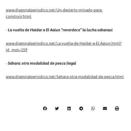
www.diagonalperiodico.net/Un-desierto-minado-para-
construir.html
-
La vuelta de Haidar a El Aaiun “reverdece” la lucha saharaui
www.diagonalperiodico.net/La-vuelta-de-Haidar-a-El-Aaiun.html?
id_mot=159
-
Sáhara: otra modalidad de pesca ilegal
www.diagonalperiodico.net/Sahara-otra-modalidad-de-pesca.html