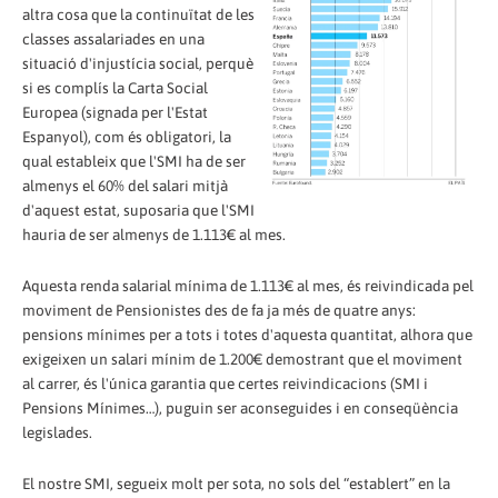
altra cosa que la continuïtat de les
classes assalariades en una
situació d'injustícia social, perquè
si es complís la Carta Social
Europea (signada per l'Estat
Espanyol), com és obligatori, la
qual estableix que l'SMI ha de ser
almenys el 60% del salari mitjà
d'aquest estat, suposaria que l'SMI
hauria de ser almenys de 1.113€ al mes.
Aquesta renda salarial mínima de 1.113€ al mes, és reivindicada pel
moviment de Pensionistes des de fa ja més de quatre anys:
pensions mínimes per a tots i totes d'aquesta quantitat, alhora que
exigeixen un salari mínim de 1.200€ demostrant que el moviment
al carrer, és l'única garantia que certes reivindicacions (SMI i
Pensions Mínimes…), puguin ser aconseguides i en conseqüència
legislades.
El nostre SMI, segueix molt per sota, no sols del “establert” en la