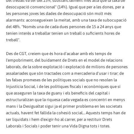
del treball va ser del 23%, substancialment més alta que la taxa de
desocupació convencional" (14%). Igual que per a les dones, per a
les persones joves les dades de desocupació són molt més
alarmants: aconsegueixen la meitat, amb una taxa de subocupació
del 48%. "Només una de cada dues persones de 15 a 24 anys que
tenien interès a treballar tenien un treball o suficients hores de
treball".
Des de CGT, creiem que és hora d'acabar amb els temps de
l'empobriment, del buidament de Drets en el model de relacions
laborals, de la sobre explotació i explotació de milions de persones
assalariades que són tractades com a mercaderia d'usar i tirar; de
les falses promeses de les polítiques socials que no resolen la
Injustícia Social, i de les polítiques fiscals i econòmiques que sí
que asseguren la taxa de guany i els beneficis del capital i
estructuralizan que la riquesa cada vegada es concentri en menys
mans i la Desigualtat sigui ja el primer problema en les societats
actuals, havent fet fallida la cohesió social… Aquests temps han de
ser liquidats i hem d'exigir-ho al carrer, per a restituir Drets
Laborals i Socials i poder tenir una Vida Digna tots i totes.