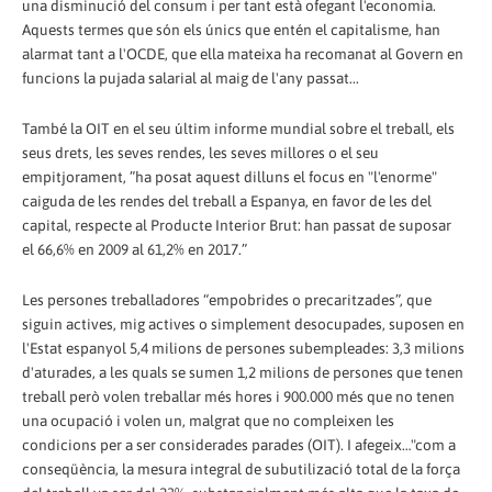
una disminució del consum i per tant està ofegant l'economia.
Aquests termes que són els únics que entén el capitalisme, han
alarmat tant a l'OCDE, que ella mateixa ha recomanat al Govern en
funcions la pujada salarial al maig de l'any passat...
També la OIT en el seu últim informe mundial sobre el treball, els
seus drets, les seves rendes, les seves millores o el seu
empitjorament, ”ha posat aquest dilluns el focus en "l'enorme"
caiguda de les rendes del treball a Espanya, en favor de les del
capital, respecte al Producte Interior Brut: han passat de suposar
el 66,6% en 2009 al 61,2% en 2017.”
Les persones treballadores “empobrides o precaritzades”, que
siguin actives, mig actives o simplement desocupades, suposen en
l'Estat espanyol 5,4 milions de persones subempleades: 3,3 milions
d'aturades, a les quals se sumen 1,2 milions de persones que tenen
treball però volen treballar més hores i 900.000 més que no tenen
una ocupació i volen un, malgrat que no compleixen les
condicions per a ser considerades parades (OIT). I afegeix…"com a
conseqüència, la mesura integral de subutilizació total de la força