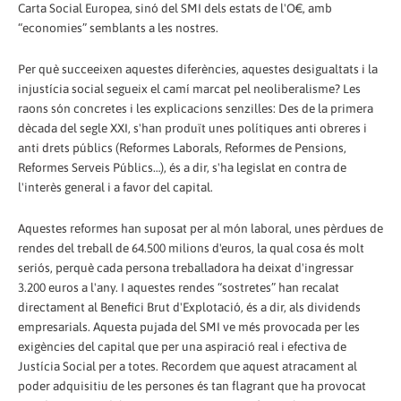
Carta Social Europea, sinó del SMI dels estats de l'O€, amb
“economies” semblants a les nostres.
Per què succeeixen aquestes diferències, aquestes desigualtats i la
injustícia social segueix el camí marcat pel neoliberalisme? Les
raons són concretes i les explicacions senzilles: Des de la primera
dècada del segle XXI, s'han produït unes polítiques anti obreres i
anti drets públics (Reformes Laborals, Reformes de Pensions,
Reformes Serveis Públics…), és a dir, s'ha legislat en contra de
l'interès general i a favor del capital.
Aquestes reformes han suposat per al món laboral, unes pèrdues de
rendes del treball de 64.500 milions d'euros, la qual cosa és molt
seriós, perquè cada persona treballadora ha deixat d'ingressar
3.200 euros a l'any. I aquestes rendes “sostretes” han recalat
directament al Benefici Brut d'Explotació, és a dir, als dividends
empresarials. Aquesta pujada del SMI ve més provocada per les
exigències del capital que per una aspiració real i efectiva de
Justícia Social per a totes. Recordem que aquest atracament al
poder adquisitiu de les persones és tan flagrant que ha provocat