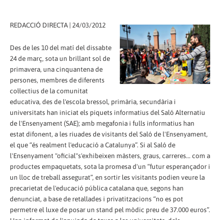
REDACCIÓ DIRECTA | 24/03/2012
Des de les 10 del matí del dissabte
24 de març, sota un brillant sol de
primavera, una cinquantena de
persones, membres de diferents
col·lectius de la comunitat
educativa, des de l'escola bressol, primària, secundària i
universitats han iniciat els piquets informatius del Saló Alternatiu
de l'Ensenyament (SAE); amb megafonia i fulls informatius han
estat difonent, a les riuades de visitants del Saló de l'Ensenyament,
el que “és realment l'educació a Catalunya”. Si al Saló de
l'Ensenyament "oficial"s'exhibeixen màsters, graus, carreres... com a
productes empaquetats, sota la promesa d'un “futur esperançador i
un lloc de treball assegurat”, en sortir les visitants podien veure la
precarietat de l'educació pública catalana que, segons han
denunciat, a base de retallades i privatitzacions “no es pot
permetre el luxe de posar un stand pel mòdic preu de 37.000 euros”.