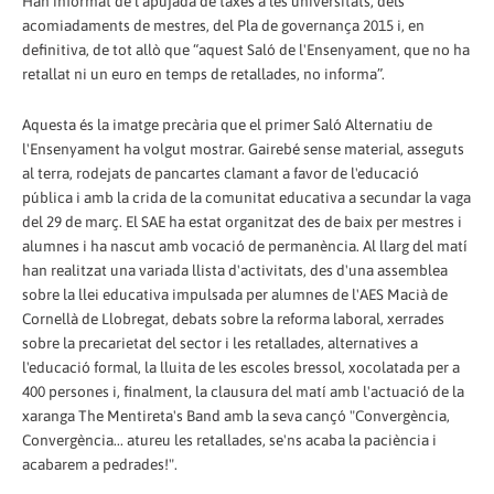
Han informat de l'apujada de taxes a les universitats, dels
acomiadaments de mestres, del Pla de governança 2015 i, en
definitiva, de tot allò que “aquest Saló de l'Ensenyament, que no ha
retallat ni un euro en temps de retallades, no informa”.
Aquesta és la imatge precària que el primer Saló Alternatiu de
l'Ensenyament ha volgut mostrar. Gairebé sense material, asseguts
al terra, rodejats de pancartes clamant a favor de l'educació
pública i amb la crida de la comunitat educativa a secundar la vaga
del 29 de març. El SAE ha estat organitzat des de baix per mestres i
alumnes i ha nascut amb vocació de permanència. Al llarg del matí
han realitzat una variada llista d'activitats, des d'una assemblea
sobre la llei educativa impulsada per alumnes de l'AES Macià de
Cornellà de Llobregat, debats sobre la reforma laboral, xerrades
sobre la precarietat del sector i les retallades, alternatives a
l'educació formal, la lluita de les escoles bressol, xocolatada per a
400 persones i, finalment, la clausura del matí amb l'actuació de la
xaranga The Mentireta's Band amb la seva cançó "Convergència,
Convergència... atureu les retallades, se'ns acaba la paciència i
acabarem a pedrades!".