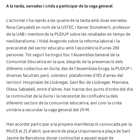
A la tarda, xerrades i crida a participar de la vaga general
L'activitat s'ha représ a les quatre de la tarda amb dues xerrades:
Rosa Canyadell en nom de la USTEC i Xavier Domènech, professor
de la UAB i membre de la PUDUP sobre les retallades en temps de
neoliberalisme, i Vidal Aragonés sobre la reforma laboral i la
precarietat del sector educatiu amb l'assistència d'unes 200
persones. Tot seguit ha tingut lloc l'Assemblea General de la
Comunitat Educativa en la que, després de la presentació dels
diferents col·lectius en lluita, des de l'Assemblea Groga, la PUDUP i
diverses facultats però, sobretot, plataformes d'IES d'arreu del
territori: Hospitalet de Llobregat, Sant Boi de Llobregat, Manresa,
Olesa, Sabadell, entre d'altres, han tractat dos punts d'ordre del dia:
la continuïtat de la lluita i la necessitat de confluència dels
diferents sectors de la comunitat educativa, així com la crida
unitària a secundar la vaga general del 29-M.
Han acordat participar a la propera manifestació convocada per la
MUCE el 21 d'abril, que anirà de plaça Urquinaona a plaça de Sant
Jaume de Barcelona, donar continuïtat a aquest espai de