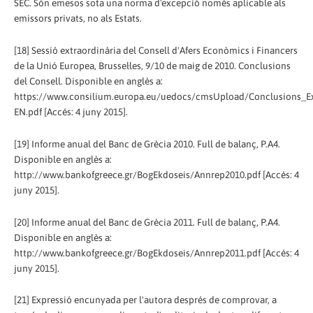
SEC. Són emesos sota una norma d'excepció només aplicable als
emissors privats, no als Estats.
[18] Sessió extraordinària del Consell d'Afers Econòmics i Financers
de la Unió Europea, Brussel·les, 9/10 de maig de 2010. Conclusions
del Consell. Disponible en anglès a:
https://www.consilium.europa.eu/uedocs/cmsUpload/Conclusions_E
EN.pdf [Accés: 4 juny 2015].
[19] Informe anual del Banc de Grècia 2010. Full de balanç, P.A4.
Disponible en anglès a:
http://www.bankofgreece.gr/BogEkdoseis/Annrep2010.pdf [Accés: 4
juny 2015].
[20] Informe anual del Banc de Grècia 2011. Full de balanç, P.A4.
Disponible en anglès a:
http://www.bankofgreece.gr/BogEkdoseis/Annrep2011.pdf [Accés: 4
juny 2015].
[21] Expressió encunyada per l'autora després de comprovar, a