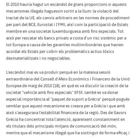
El 2010 hauria hagut un escàndol de grans proporcions si aquests
mecanismes il·legals haguessin sortit a la llum: la violació del
tractat de la UE, els canvis arbitraris en les normes de procediment
per part del BCE, Eurostat i l'FMI, així com la participació de Estats
membre en una societat luxemburguesa amb fins especials. Tot
això per rescatar els bancs privats a costa d'un risc sistèmic per a
tot Europa a causa de les garanties multimilionàries que havien
acordat els Estats per cobrir els problemàtics actius tòxics
desmaterialitzats i no negociables.
L'escàndol mai es va produir perquè en la mateixa sessió
extraordinària del Consell d'Afers Econòmics i Financers de la Unió
Europea de maig de 2010 [18], en què es va discutir la creació de la
societat "vehicle amb fins especials" EFSF, també es va donar
especial importància al "paquet de suport a Grècia" perquè pogués
semblar que aquest mecanisme es creava per a Grècia i que amb
això s'assegurava l'estabilitat financera de la regió. Des de llavors
Grècia ha concentrat tota l'atenció, apareixent constantment en
els titulars dels principals mitjans de comunicació del món,
mentre que el mecanisme il·legal que ha sostingut de forma eficaç i