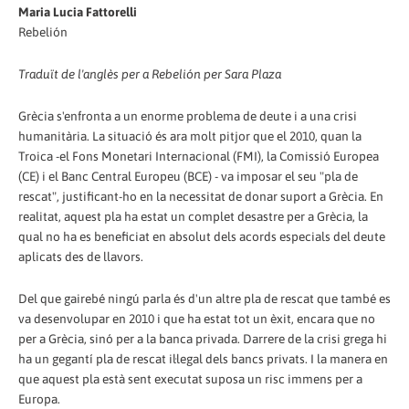
Maria Lucia Fattorelli
Rebelión
Traduït de l'anglès per a Rebelión per Sara Plaza
Grècia s'enfronta a un enorme problema de deute i a una crisi
humanitària. La situació és ara molt pitjor que el 2010, quan la
Troica -el Fons Monetari Internacional (FMI), la Comissió Europea
(CE) i el Banc Central Europeu (BCE) - va imposar el seu "pla de
rescat", justificant-ho en la necessitat de donar suport a Grècia. En
realitat, aquest pla ha estat un complet desastre per a Grècia, la
qual no ha es beneficiat en absolut dels acords especials del deute
aplicats des de llavors.
Del que gairebé ningú parla és d'un altre pla de rescat que també es
va desenvolupar en 2010 i que ha estat tot un èxit, encara que no
per a Grècia, sinó per a la banca privada. Darrere de la crisi grega hi
ha un gegantí pla de rescat il·legal dels bancs privats. I la manera en
que aquest pla està sent executat suposa un risc immens per a
Europa.