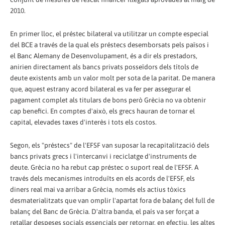
2010.
En primer lloc, el préstec bilateral va utilitzar un compte especial
del BCE a través de la qual els préstecs desemborsats pels països i
el Banc Alemany de Desenvolupament, és a dir els prestadors,
anirien directament als bancs privats posseïdors dels títols de
deute existents amb un valor molt per sota de la paritat. De manera
que, aquest estrany acord bilateral es va fer per assegurar el
pagament complet als titulars de bons però Grècia no va obtenir
cap benefici. En comptes d'això, els grecs hauran de tornar el
capital, elevades taxes d'interès i tots els costos.
Segon, els "préstecs" de l'EFSF van suposar la recapitalització dels
bancs privats grecs i l'intercanvi i reciclatge d'instruments de
deute. Grècia no ha rebut cap préstec o suport real de l'EFSF. A
través dels mecanismes introduïts en els acords de l'EFSF, els
diners real mai va arribar a Grècia, només els actius tòxics
desmaterialitzats que van omplir l'apartat fora de balanç del full de
balanç del Banc de Grècia. D'altra banda, el país va ser forçat a
retallar despeses socials essencials per retornar, en efectiu, les altes