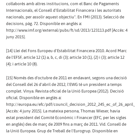
col·laborés amb altres institucions, com el Banc de Pagaments
Internacionals, el Consell d'Estabilitat Financera i les autoritats
nacionals, per assolir aquest objectiu". En FMI (2013). Selecció de
decisions, pàg. 72. Disponible en anglès a:
http://www.imf.org/external/pubs/ft/sd/2013/123113.pdf [Accés: 4
juny 2015].
[14] Llei del Fons Europeu d'Estabilitat Financera 2010. Acord Marc
de l'EFSF, article 12 (1) a, b, c, di (3); article 10 (1), (2) i (3); article 12
(4); i article 10 (8).
[15] Només des d'octubre de 2011 en endavant, segons una decisió
del Consell del 26 d'abril de 2012, l'EWG té un president a temps
complet. Vinya. Revista oficial de la Unió Europea (2012). Decisió
oficial. Disponible en anglès a:
http://europa.eu/efc/pdf/council_decision_2012_245_ec_of_26_april
[Accés: 4 juny 2015]. La mateixa persona, Thomas Wieser, havia
estat president del Comitè Econòmic i Financer (EFC, per les sigles
en anglès) des de març de 2009 fins a març de 2011. Vid. Consell de
la Unió Europea. Grup de Treball de l'Eurogrup. Disponible en