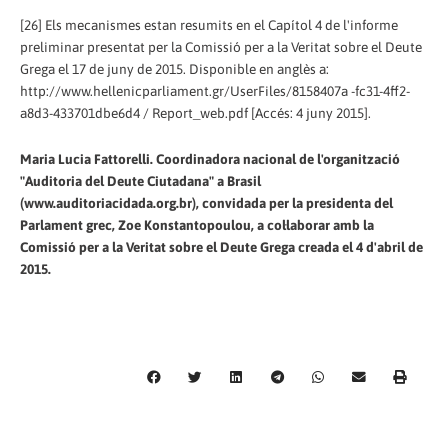
[26] Els mecanismes estan resumits en el Capítol 4 de l'informe
preliminar presentat per la Comissió per a la Veritat sobre el Deute
Grega el 17 de juny de 2015. Disponible en anglès a:
http://www.hellenicparliament.gr/UserFiles/8158407a -fc31-4ff2-
a8d3-433701dbe6d4 / Report_web.pdf [Accés: 4 juny 2015].
Maria Lucia Fattorelli. Coordinadora nacional de l'organització
"Auditoria del Deute Ciutadana" a Brasil
(www.auditoriacidada.org.br), convidada per la presidenta del
Parlament grec, Zoe Konstantopoulou, a col·laborar amb la
Comissió per a la Veritat sobre el Deute Grega creada el 4 d'abril de
2015.