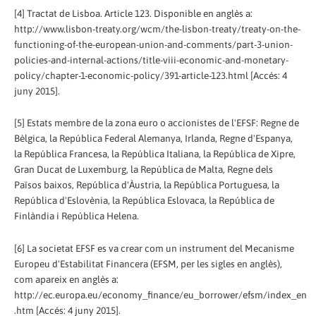
[4] Tractat de Lisboa. Article 123. Disponible en anglès a:
http://www.lisbon-treaty.org/wcm/the-lisbon-treaty/treaty-on-the-
functioning-of-the-european-union-and-comments/part-3-union-
policies-and-internal-actions/title-viii-economic-and-monetary-
policy/chapter-1-economic-policy/391-article-123.html [Accés: 4
juny 2015].
[5] Estats membre de la zona euro o accionistes de l'EFSF: Regne de
Bèlgica, la República Federal Alemanya, Irlanda, Regne d'Espanya,
la República Francesa, la República Italiana, la República de Xipre,
Gran Ducat de Luxemburg, la República de Malta, Regne dels
Països baixos, República d'Àustria, la República Portuguesa, la
República d'Eslovènia, la República Eslovaca, la República de
Finlàndia i República Helena.
[6] La societat EFSF es va crear com un instrument del Mecanisme
Europeu d'Estabilitat Financera (EFSM, per les sigles en anglès),
com apareix en anglès a:
http://ec.europa.eu/economy_finance/eu_borrower/efsm/index_en
.htm [Accés: 4 juny 2015].