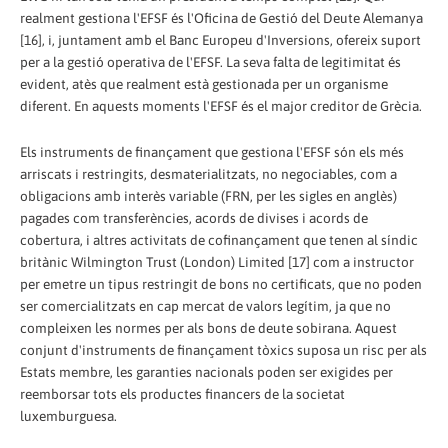
realment gestiona l'EFSF és l'Oficina de Gestió del Deute Alemanya
[16], i, juntament amb el Banc Europeu d'Inversions, ofereix suport
per a la gestió operativa de l'EFSF. La seva falta de legitimitat és
evident, atès que realment està gestionada per un organisme
diferent. En aquests moments l'EFSF és el major creditor de Grècia.
Els instruments de finançament que gestiona l'EFSF són els més
arriscats i restringits, desmaterialitzats, no negociables, com a
obligacions amb interès variable (FRN, per les sigles en anglès)
pagades com transferències, acords de divises i acords de
cobertura, i altres activitats de cofinançament que tenen al síndic
britànic Wilmington Trust (London) Limited [17] com a instructor
per emetre un tipus restringit de bons no certificats, que no poden
ser comercialitzats en cap mercat de valors legítim, ja que no
compleixen les normes per als bons de deute sobirana. Aquest
conjunt d'instruments de finançament tòxics suposa un risc per als
Estats membre, les garanties nacionals poden ser exigides per
reemborsar tots els productes financers de la societat
luxemburguesa.