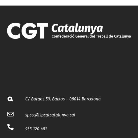
C/ Burgos 59, Baixos – 08014 Barcelona
spccc@
spcgtcatalunya.cat
935 120 481