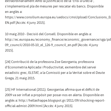
extraordinàriament Amb la justificació de la "crisi a Grècia",
s'implementa el pla de mesures per rescatar els bancs. Disponible
en anglès a:
https://www.consilium.europa.eu/uedocs/cmsUpload/Conclusions_E
EN.pdf [Accés: 4 juny 2015].
10 maig 2010 - Decisió del Consell. Disponible en anglès a:
http://ec.europa.eu/economy_finance/economic_governance/sgp/pd
09_council/2010-05-10_el_126-9_council_en.pdf [Accés: 4 juny
2015].
[24] Contribució de la professora Zoe Georganta, professora
d'Econometria Aplicada i Productivitat, exmembre del servei
estadístic grec, ELSTAT, a la Comissió per a la Veritat sobre el Deute
Grega, 21 maig 2015.
[25] HF International (2011). Georgantas afirma que el dèficit de
2009 va ser inflat a propòsit per posar-nos en alerta. Disponible en
anglès a: http://hellasfrappe.blogspot.gr/2011/09/shocking-report-
official-admist-2009.html [Accés: 4 juny 2015].