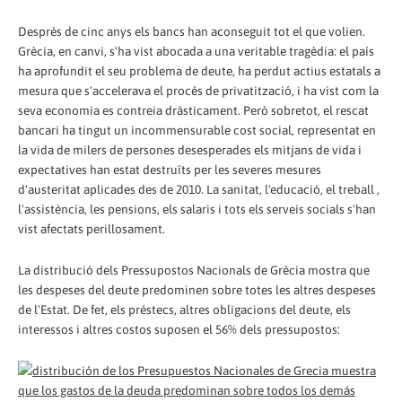
Després de cinc anys els bancs han aconseguit tot el que volien.
Grècia, en canvi, s'ha vist abocada a una veritable tragèdia: el país
ha aprofundit el seu problema de deute, ha perdut actius estatals a
mesura que s'accelerava el procés de privatització, i ha vist com la
seva economia es contreia dràsticament. Però sobretot, el rescat
bancari ha tingut un incommensurable cost social, representat en
la vida de milers de persones desesperades els mitjans de vida i
expectatives han estat destruïts per les severes mesures
d'austeritat aplicades des de 2010. La sanitat, l'educació, el treball ,
l'assistència, les pensions, els salaris i tots els serveis socials s'han
vist afectats perillosament.
La distribució dels Pressupostos Nacionals de Grècia mostra que
les despeses del deute predominen sobre totes les altres despeses
de l'Estat. De fet, els préstecs, altres obligacions del deute, els
interessos i altres costos suposen el 56% dels pressupostos: