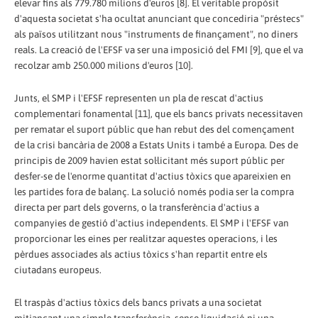
elevar fins als 779.780 milions d'euros [8]. El veritable propòsit
d'aquesta societat s'ha ocultat anunciant que concediria "préstecs"
als països utilitzant nous "instruments de finançament", no diners
reals. La creació de l'EFSF va ser una imposició del FMI [9], que el va
recolzar amb 250.000 milions d'euros [10].
Junts, el SMP i l'EFSF representen un pla de rescat d'actius
complementari fonamental [11], que els bancs privats necessitaven
per rematar el suport públic que han rebut des del començament
de la crisi bancària de 2008 a Estats Units i també a Europa. Des de
principis de 2009 havien estat sol·licitant més suport públic per
desfer-se de l'enorme quantitat d'actius tòxics que apareixien en
les partides fora de balanç. La solució només podia ser la compra
directa per part dels governs, o la transferència d'actius a
companyies de gestió d'actius independents. El SMP i l'EFSF van
proporcionar les eines per realitzar aquestes operacions, i les
pèrdues associades als actius tòxics s'han repartit entre els
ciutadans europeus.
El traspàs d'actius tòxics dels bancs privats a una societat