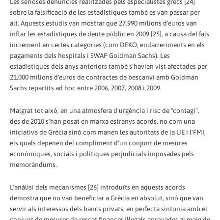
Les serioses denúncies realitzades pels especialistes grecs [24]
sobre la falsificació de les estadístiques també es van passar per
alt. Aquests estudis van mostrar que 27.990 milions d'euros van
inflar les estadístiques de deute públic en 2009 [25], a causa del fals
increment en certes categories (com DEKO, endarreriments en els
pagaments dels hospitals i SWAP Goldman Sachs). Les
estadístiques dels anys anteriors també s'havien vist afectades per
21.000 milions d'euros de contractes de bescanvi amb Goldman
Sachs repartits ad hoc entre 2006, 2007, 2008 i 2009.
Malgrat tot això, en una atmosfera d'urgència i risc de "contagi",
des de 2010 s'han posat en marxa estranys acords, no com una
iniciativa de Grècia sinó com manen les autoritats de la UE i l'FMI,
els quals depenen del compliment d'un conjunt de mesures
econòmiques, socials i polítiques perjudicials imposades pels
memoràndums.
L'anàlisi dels mecanismes [26] introduïts en aquests acords
demostra que no van beneficiar a Grècia en absolut, sinó que van
servir als interessos dels bancs privats, en perfecta sintonia amb el
conjunt de mesures de rescat financer il·legals aprovades al maig de