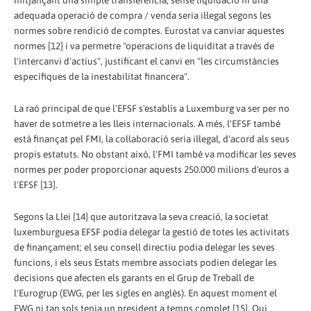
mitjançant una simple transferència, sense liquidació ni una
adequada operació de compra / venda seria il·legal segons les
normes sobre rendició de comptes. Eurostat va canviar aquestes
normes [12] i va permetre "operacions de liquiditat a través de
l'intercanvi d'actius", justificant el canvi en "les circumstàncies
específiques de la inestabilitat financera".
La raó principal de que l'EFSF s'establís a Luxemburg va ser per no
haver de sotmetre a les lleis internacionals. A més, l'EFSF també
està finançat pel FMI, la col·laboració seria il·legal, d'acord als seus
propis estatuts. No obstant això, l'FMI també va modificar les seves
normes per poder proporcionar aquests 250.000 milions d'euros a
l'EFSF [13].
Segons la Llei [14] que autoritzava la seva creació, la societat
luxemburguesa EFSF podia delegar la gestió de totes les activitats
de finançament; el seu consell directiu podia delegar les seves
funcions, i els seus Estats membre associats podien delegar les
decisions que afecten els garants en el Grup de Treball de
l'Eurogrup (EWG, per les sigles en anglès). En aquest moment el
EWG ni tan sols tenia un president a temps complet [15]. Qui