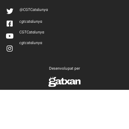
@CGTCatalunya
cgtcatalunya
CGTCatalunya
cgtcatalunya
Desenvolupat per