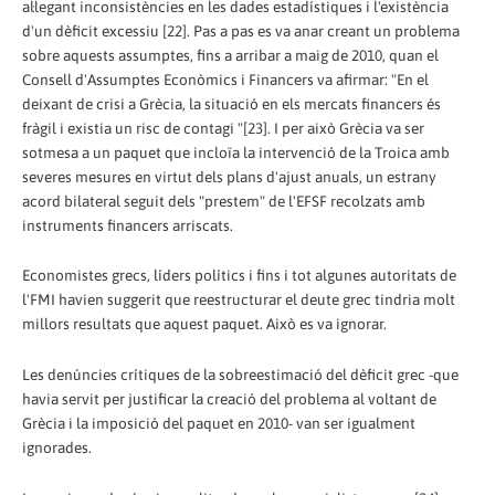
al·legant inconsistències en les dades estadístiques i l'existència
d'un dèficit excessiu [22]. Pas a pas es va anar creant un problema
sobre aquests assumptes, fins a arribar a maig de 2010, quan el
Consell d'Assumptes Econòmics i Financers va afirmar: "En el
deixant de crisi a Grècia, la situació en els mercats financers és
fràgil i existia un risc de contagi "[23]. I per això Grècia va ser
sotmesa a un paquet que incloïa la intervenció de la Troica amb
severes mesures en virtut dels plans d'ajust anuals, un estrany
acord bilateral seguit dels "prestem" de l'EFSF recolzats amb
instruments financers arriscats.
Economistes grecs, líders polítics i fins i tot algunes autoritats de
l'FMI havien suggerit que reestructurar el deute grec tindria molt
millors resultats que aquest paquet. Això es va ignorar.
Les denúncies crítiques de la sobreestimació del dèficit grec -que
havia servit per justificar la creació del problema al voltant de
Grècia i la imposició del paquet en 2010- van ser igualment
ignorades.