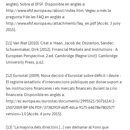
anglès). Sobre el EFSF. Disponible en anglès a:
http://www.efsf.europa.eu/about/index.htm. Vegeu a més la
pregunta 9 de les FAQ en anglès a:
http://www.efsf.europa.eu/attachments/faq_en.pdf [Accés: 3 juny
2015].
[11] Van Riet (2010). Citat a: Haan, Jacob de; Ossterloo, Sander;
Schoenmaker, Dirk (2012). Financial Markets and Institutions - A
European Perspective. 2.ed. Cambridge (Regne Unit): Cambridge
University Press, p.62.
[12] Eurostat (2009). Nova decisió d'Eurostat sobre dèficit i deute -
El registre estadístic d'intervencions públiques per donar suport a
les institucions financeres i els mercats financers durant la crisi
financera. Disponible en anglès a:
http://ec.europa.eu/eurostat/documents/2995521/5071614/2-
15072009-BP-EN.PDF/37382919-ebff-4dca-9175-64d78e780257?
version=1.0 [Accés: 4 juny 2015].
[13] "La majoria dels directors [...] van demanar al Fons que