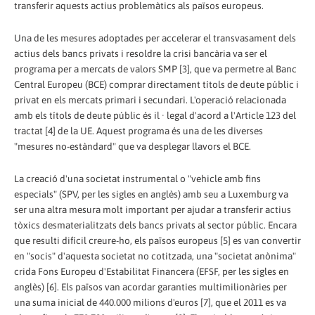
transferir aquests actius problemàtics als països europeus.
Una de les mesures adoptades per accelerar el transvasament dels
actius dels bancs privats i resoldre la crisi bancària va ser el
programa per a mercats de valors SMP [3], que va permetre al Banc
Central Europeu (BCE) comprar directament títols de deute públic i
privat en els mercats primari i secundari. L'operació relacionada
amb els títols de deute públic és il · legal d'acord a l'Article 123 del
tractat [4] de la UE. Aquest programa és una de les diverses
"mesures no-estàndard" que va desplegar llavors el BCE.
La creació d'una societat instrumental o "vehicle amb fins
especials" (SPV, per les sigles en anglès) amb seu a Luxemburg va
ser una altra mesura molt important per ajudar a transferir actius
tòxics desmaterialitzats dels bancs privats al sector públic. Encara
que resulti difícil creure-ho, els països europeus [5] es van convertir
en "socis" d'aquesta societat no cotitzada, una "societat anònima"
crida Fons Europeu d'Estabilitat Financera (EFSF, per les sigles en
anglès) [6]. Els països van acordar garanties multimilionàries per
una suma inicial de 440.000 milions d'euros [7], que el 2011 es va