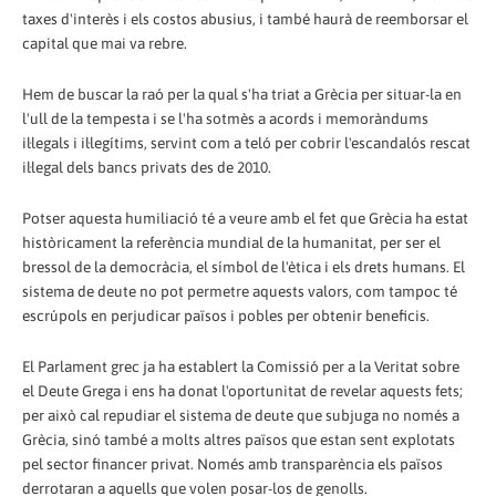
taxes d'interès i els costos abusius, i també haurà de reemborsar el
capital que mai va rebre.
Hem de buscar la raó per la qual s'ha triat a Grècia per situar-la en
l'ull de la tempesta i se l'ha sotmès a acords i memoràndums
il·legals i il·legítims, servint com a teló per cobrir l'escandalós rescat
il·legal dels bancs privats des de 2010.
Potser aquesta humiliació té a veure amb el fet que Grècia ha estat
històricament la referència mundial de la humanitat, per ser el
bressol de la democràcia, el símbol de l'ètica i els drets humans. El
sistema de deute no pot permetre aquests valors, com tampoc té
escrúpols en perjudicar països i pobles per obtenir beneficis.
El Parlament grec ja ha establert la Comissió per a la Veritat sobre
el Deute Grega i ens ha donat l'oportunitat de revelar aquests fets;
per això cal repudiar el sistema de deute que subjuga no només a
Grècia, sinó també a molts altres països que estan sent explotats
pel sector financer privat. Només amb transparència els països
derrotaran a aquells que volen posar-los de genolls.