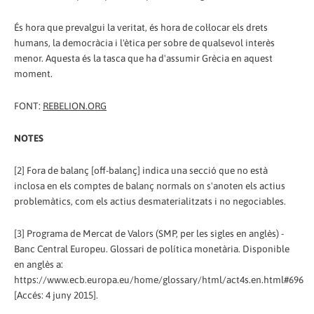
És hora que prevalgui la veritat, és hora de col·locar els drets
humans, la democràcia i l'ètica per sobre de qualsevol interès
menor. Aquesta és la tasca que ha d'assumir Grècia en aquest
moment.
FONT:
REBELION.ORG
NOTES
[2] Fora de balanç [off-balanç] indica una secció que no està
inclosa en els comptes de balanç normals on s'anoten els actius
problemàtics, com els actius desmaterialitzats i no negociables.
[3] Programa de Mercat de Valors (SMP, per les sigles en anglès) -
Banc Central Europeu. Glossari de política monetària. Disponible
en anglès a:
https://www.ecb.europa.eu/home/glossary/html/act4s.en.html#696
[Accés: 4 juny 2015].