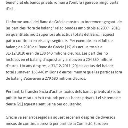
beneficiat els bancs privats roman a l'ombra i gairebé ningú parla
d'ell .
L'informe anual del Banc de Grècia mostra un increment gegantí de
les partides "fora de balanç" relacionades amb títols el 2009 i 2010,
en quantitats molt superiors als actius totals del Banc, i aquest
patró continua en els anys següents. Per exemple, en el full de
balanç de 2010 del Banc de Grècia [19] els actius totals a
31/12/2010 eren de 138.640 milions d'euros. Les partides no
incloses en el balanç d'aquest any arribaven a 204.880 milions
d'euros. Un any després, a 31/12/2011 [20] els actius del balanç
total sumaven 168.440 milions d'euros, mentre que les partides fora
de balanç s'elevaven a 279.580 milions d'euros.
Per tant, la transferència d'actius tòxics dels bancs privats al sector
públic ha estat un èxit rotund: per als bancs privats. I el sistema de
deute [21] aquesta sent l'eina per ocultar-ho.
Grècia va ser arrossegada a aquest escenari després de diversos
mesos de contínua pressió per part de la Comissió Europea