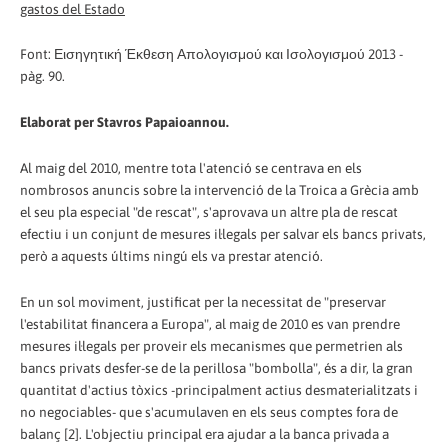
Font: Εισηγητική Έκθεση Απολογισμού και Ισολογισμού 2013 -
pàg. 90.
Elaborat per Stavros Papaioannou.
Al maig del 2010, mentre tota l'atenció se centrava en els
nombrosos anuncis sobre la intervenció de la Troica a Grècia amb
el seu pla especial "de rescat", s'aprovava un altre pla de rescat
efectiu i un conjunt de mesures il·legals per salvar els bancs privats,
però a aquests últims ningú els va prestar atenció.
En un sol moviment, justificat per la necessitat de "preservar
l'estabilitat financera a Europa", al maig de 2010 es van prendre
mesures il·legals per proveir els mecanismes que permetrien als
bancs privats desfer-se de la perillosa "bombolla", és a dir, la gran
quantitat d'actius tòxics -principalment actius desmaterialitzats i
no negociables- que s'acumulaven en els seus comptes fora de
balanç [2]. L'objectiu principal era ajudar a la banca privada a