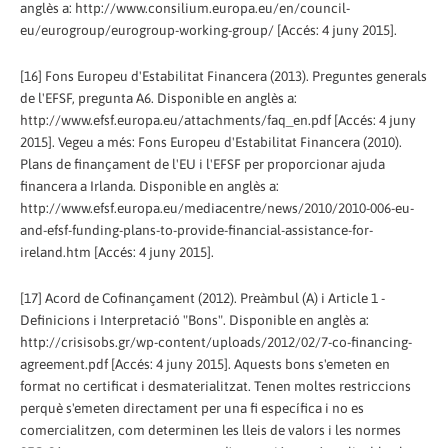
anglès a: http://www.consilium.europa.eu/en/council-
eu/eurogroup/eurogroup-working-group/ [Accés: 4 juny 2015].
[16] Fons Europeu d'Estabilitat Financera (2013). Preguntes generals
de l'EFSF, pregunta A6. Disponible en anglès a:
http://www.efsf.europa.eu/attachments/faq_en.pdf [Accés: 4 juny
2015]. Vegeu a més: Fons Europeu d'Estabilitat Financera (2010).
Plans de finançament de l'EU i l'EFSF per proporcionar ajuda
financera a Irlanda. Disponible en anglès a:
http://www.efsf.europa.eu/mediacentre/news/2010/2010-006-eu-
and-efsf-funding-plans-to-provide-financial-assistance-for-
ireland.htm [Accés: 4 juny 2015].
[17] Acord de Cofinançament (2012). Preàmbul (A) i Article 1 -
Definicions i Interpretació "Bons". Disponible en anglès a:
http://crisisobs.gr/wp-content/uploads/2012/02/7-co-financing-
agreement.pdf [Accés: 4 juny 2015]. Aquests bons s'emeten en
format no certificat i desmaterialitzat. Tenen moltes restriccions
perquè s'emeten directament per una fi específica i no es
comercialitzen, com determinen les lleis de valors i les normes