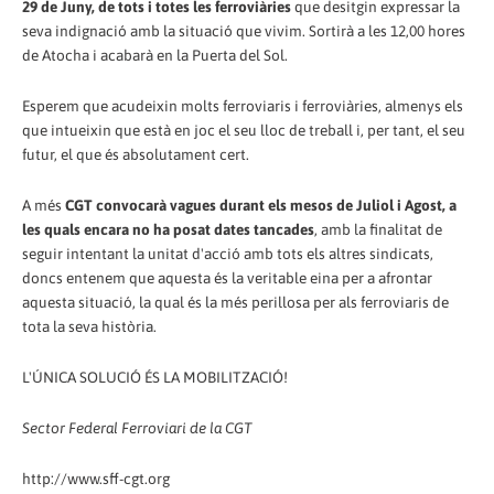
29 de Juny, de tots i totes les ferroviàries
que desitgin expressar la
seva indignació amb la situació que vivim. Sortirà a les 12,00 hores
de Atocha i acabarà en la Puerta del Sol.
Esperem que acudeixin molts ferroviaris i ferroviàries, almenys els
que intueixin que està en joc el seu lloc de treball i, per tant, el seu
futur, el que és absolutament cert.
A més
CGT convocarà vagues durant els mesos de Juliol i Agost, a
les quals encara no ha posat dates tancades
, amb la finalitat de
seguir intentant la unitat d'acció amb tots els altres sindicats,
doncs entenem que aquesta és la veritable eina per a afrontar
aquesta situació, la qual és la més perillosa per als ferroviaris de
tota la seva història.
L'ÚNICA SOLUCIÓ ÉS LA MOBILITZACIÓ!
Sector Federal Ferroviari de la CGT
http://www.sff-cgt.org