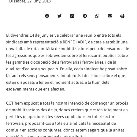
Dissabte, 22 juny, 2013
El divendres 14 de juny es va celebrar una reunió entre tots els
sindicats amb representació a RENFE i ADIF, de cara a establir una
nova fulla de ruta unitària de mobilitzacions per a defensar-nos de
les agressions que es sobrevolen sobre el ferrocarril públic i sobre
les garanties d'ocupació dels ferroviaris i ferroviàries, i de la
qualitat d'aquesta ocupació. En ella, cada sindicat ha posat sobre
la taula els seus pensaments, inquietuds i decisions sobre el que
estan disposats a fer en el moment actual, a la llum dels
esdeveniments que ens afecten.
CGT hem explicat a tots la nostra intenció de començar un procés
de mobilitzacions des de ja, doncs creiem que estan totalment en
perill les ocupacions i les seves condicions en tot el sector
ferroviari, proposant-los a tots els sindicats la necessitat de
confluir en accions conjuntes, doncs estem segurs que la unitat
d'acció és la nostra principal eina de lluita.