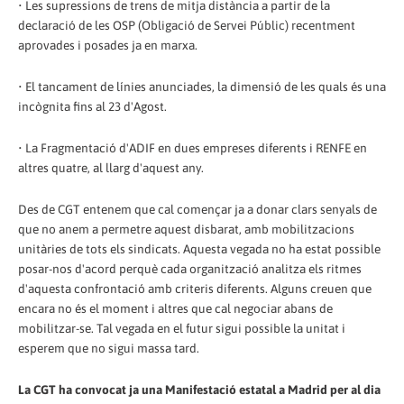
• Les supressions de trens de mitja distància a partir de la
declaració de les OSP (Obligació de Servei Públic) recentment
aprovades i posades ja en marxa.
• El tancament de línies anunciades, la dimensió de les quals és una
incògnita fins al 23 d'Agost.
• La Fragmentació d'ADIF en dues empreses diferents i RENFE en
altres quatre, al llarg d'aquest any.
Des de CGT entenem que cal començar ja a donar clars senyals de
que no anem a permetre aquest disbarat, amb mobilitzacions
unitàries de tots els sindicats. Aquesta vegada no ha estat possible
posar-nos d'acord perquè cada organització analitza els ritmes
d'aquesta confrontació amb criteris diferents. Alguns creuen que
encara no és el moment i altres que cal negociar abans de
mobilitzar-se. Tal vegada en el futur sigui possible la unitat i
esperem que no sigui massa tard.
La CGT ha convocat ja una Manifestació estatal a Madrid per al dia