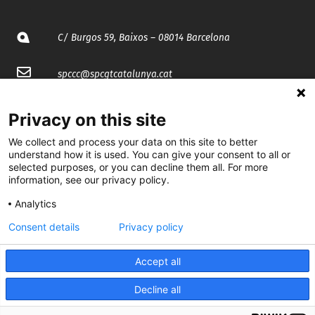
C/ Burgos 59, Baixos – 08014 Barcelona
spccc@
spcgtcatalunya.cat
935 120 481
Privacy on this site
We collect and process your data on this site to better
@CGTCatalunya
understand how it is used. You can give your consent to all or
selected purposes, or you can decline them all. For more
cgtcatalunya
information, see our privacy policy.
Analytics
CGTCatalunya
Consent details
Privacy policy
cgtcatalunya
Accept all
Decline all
Desenvolupat per