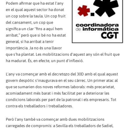
Podem afirmar que ha estat l'any
en el qual aquest sector ha donat
un cop sobre la taula. Un cop fruit
del cansament, un cop que
significa un clar "fins a aquí hem
arribat,” però que si bé no ha estat
general, sí ha arribat a tenir
importància. Ja no és una llavor
que s'ha plantat. Les mobilitzacions d'aquest any són el fruit que
ha madurat. És, en efecte, un punt d'inflexió.
L'any va començar amb el
decretazo
del 30D amb el qual aquest
govern despòtic s'inaugurava en el seu càrrec. Un primer atac al
que se sumarien dos noves reformes laborals: més precarietat,
acomiadament més barat i més facilitat per a deteriorar les
condicions laborals per part de la patronal i els empresaris. Tot
contra els treballadors i treballadores.
Però l'any també va començar amb dues mobilitzacions
carregades de compromís: a Sevilla els treballadors de Sadiel,