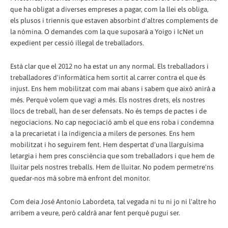
que ha obligat a diverses empreses a pagar, com la llei els obliga,
els plusos i triennis que estaven absorbint d'altres complements de
la nòmina. O demandes com la que suposarà a Yoigo i IcNet un
expedient per cessió il·legal de treballadors.
Està clar que el 2012 no ha estat un any normal. Els treballadors i
treballadores d'informàtica hem sortit al carrer contra el que és
injust. Ens hem mobilitzat com mai abans i sabem que això anirà a
més. Perquè volem que vagi a més. Els nostres drets, els nostres
llocs de treball, han de ser defensats. No és temps de pactes i de
negociacions. No cap negociació amb el que ens roba i condemna
a la precarietat i la indigencia a milers de persones. Ens hem
mobilitzat i ho seguirem fent. Hem despertat d'una llarguísima
letargia i hem pres consciència que som treballadors i que hem de
lluitar pels nostres treballs. Hem de lluitar. No podem permetre'ns
quedar-nos mà sobre mà enfront del monitor.
Com deia José Antonio Labordeta, tal vegada ni tu ni jo ni l'altre ho
arribem a veure, però caldrà anar fent perquè pugui ser.