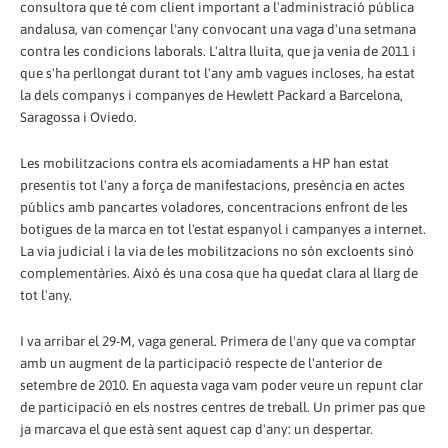
consultora que té com client important a l'administració pública
andalusa, van començar l'any convocant una vaga d'una setmana
contra les condicions laborals. L'altra lluita, que ja venia de 2011 i
que s'ha perllongat durant tot l'any amb vagues incloses, ha estat
la dels companys i companyes de Hewlett Packard a Barcelona,
Saragossa i Oviedo.
Les mobilitzacions contra els acomiadaments a HP han estat
presentis tot l'any a força de manifestacions, presència en actes
públics amb pancartes voladores, concentracions enfront de les
botigues de la marca en tot l'estat espanyol i campanyes a internet.
La via judicial i la via de les mobilitzacions no són excloents sinó
complementàries. Això és una cosa que ha quedat clara al llarg de
tot l'any.
I va arribar el 29-M, vaga general. Primera de l'any que va comptar
amb un augment de la participació respecte de l'anterior de
setembre de 2010. En aquesta vaga vam poder veure un repunt clar
de participació en els nostres centres de treball. Un primer pas que
ja marcava el que està sent aquest cap d'any: un despertar.