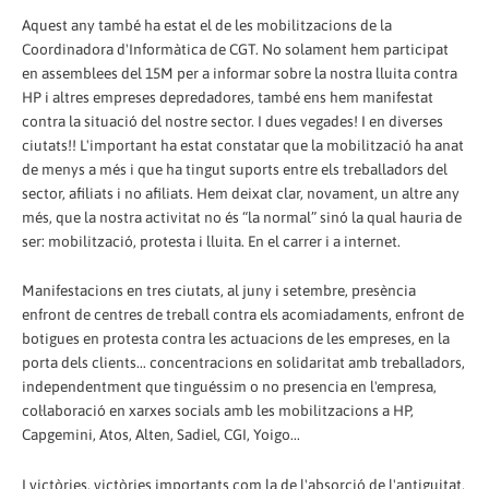
Aquest any també ha estat el de les mobilitzacions de la
Coordinadora d'Informàtica de CGT. No solament hem participat
en assemblees del 15M per a informar sobre la nostra lluita contra
HP i altres empreses depredadores, també ens hem manifestat
contra la situació del nostre sector. I dues vegades! I en diverses
ciutats!! L'important ha estat constatar que la mobilització ha anat
de menys a més i que ha tingut suports entre els treballadors del
sector, afiliats i no afiliats. Hem deixat clar, novament, un altre any
més, que la nostra activitat no és “la normal” sinó la qual hauria de
ser: mobilització, protesta i lluita. En el carrer i a internet.
Manifestacions en tres ciutats, al juny i setembre, presència
enfront de centres de treball contra els acomiadaments, enfront de
botigues en protesta contra les actuacions de les empreses, en la
porta dels clients... concentracions en solidaritat amb treballadors,
independentment que tinguéssim o no presencia en l'empresa,
col·laboració en xarxes socials amb les mobilitzacions a HP,
Capgemini, Atos, Alten, Sadiel, CGI, Yoigo...
I victòries, victòries importants com la de l'absorció de l'antiguitat,