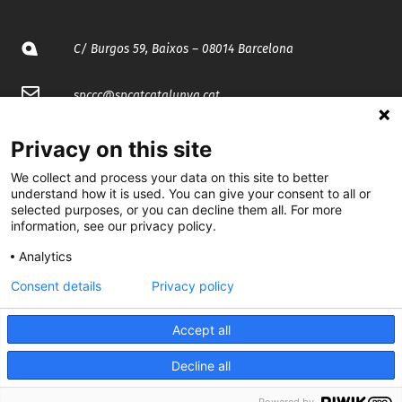
C/ Burgos 59, Baixos – 08014 Barcelona
spccc@
spcgtcatalunya.cat
935 120 481
Privacy on this site
We collect and process your data on this site to better
@CGTCatalunya
understand how it is used. You can give your consent to all or
selected purposes, or you can decline them all. For more
information, see our privacy policy.
cgtcatalunya
Analytics
CGTCatalunya
Consent details
Privacy policy
cgtcatalunya
Accept all
Decline all
Desenvolupat per