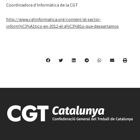
Coordinadora d'Informàtica de la CGT
http://www.cgtinformatica.org/content/el-sector-
inform%C3%A1tico-en-2012-el-a%C3%B1o-que-despertamos