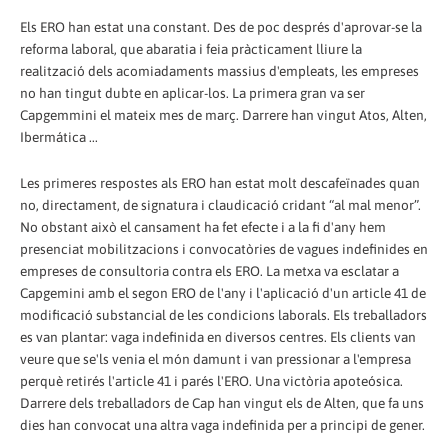
Els ERO han estat una constant. Des de poc després d'aprovar-se la
reforma laboral, que abaratia i feia pràcticament lliure la
realització dels acomiadaments massius d'empleats, les empreses
no han tingut dubte en aplicar-los. La primera gran va ser
Capgemmini el mateix mes de març. Darrere han vingut Atos, Alten,
Ibermática ...
Les primeres respostes als ERO han estat molt descafeïnades quan
no, directament, de signatura i claudicació cridant “al mal menor”.
No obstant això el cansament ha fet efecte i a la fi d'any hem
presenciat mobilitzacions i convocatòries de vagues indefinides en
empreses de consultoria contra els ERO. La metxa va esclatar a
Capgemini amb el segon ERO de l'any i l'aplicació d'un article 41 de
modificació substancial de les condicions laborals. Els treballadors
es van plantar: vaga indefinida en diversos centres. Els clients van
veure que se'ls venia el món damunt i van pressionar a l'empresa
perquè retirés l'article 41 i parés l'ERO. Una victòria apoteósica.
Darrere dels treballadors de Cap han vingut els de Alten, que fa uns
dies han convocat una altra vaga indefinida per a principi de gener.