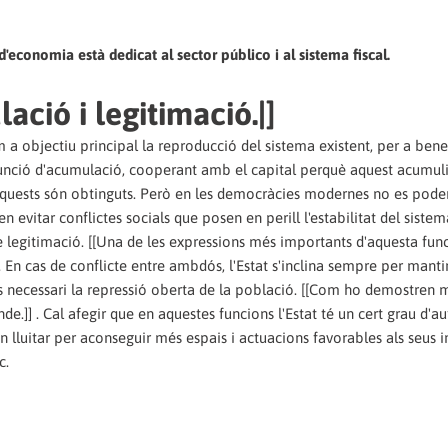
'economia està dedicat al sector público i al sistema fiscal.
ació i legitimació.|]
 objectiu principal la reproducció del sistema existent, per a benef
funció d'acumulació, cooperant amb el capital perquè aquest acumul
 aquests són obtinguts. Però en les democràcies modernes no es pode
n evitar conflictes socials que posen en perill l'estabilitat del sistem
e legitimació. [[Una de les expressions més importants d'aquesta fun
. En cas de conflicte entre ambdós, l'Estat s'inclina sempre per manti
és necessari la repressió oberta de la població. [[Com ho demostren 
ende.]] . Cal afegir que en aquestes funcions l'Estat té un cert grau d'a
den lluitar per aconseguir més espais i actuacions favorables als seus i
c.