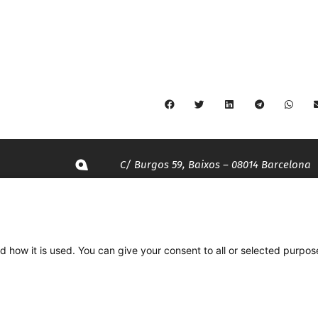
C/ Burgos 59, Baixos – 08014 Barcelona
spccc@
spcgtcatalunya.cat
d how it is used. You can give your consent to all or selected purpos
935 120 481
Desenvolupat per