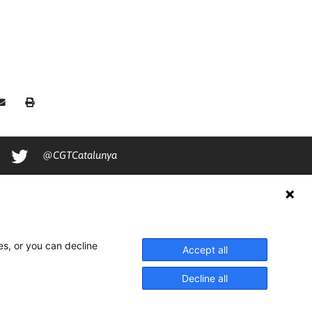
@CGTCatalunya
cgtcatalunya
CGTCatalunya
cgtcatalunya
es, or you can decline
Accept all
Decline all