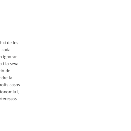
ici de les
i cada
n ignorar
a i la seva
ció de
ndre la
molts casos
utonomia i,
nteressos,