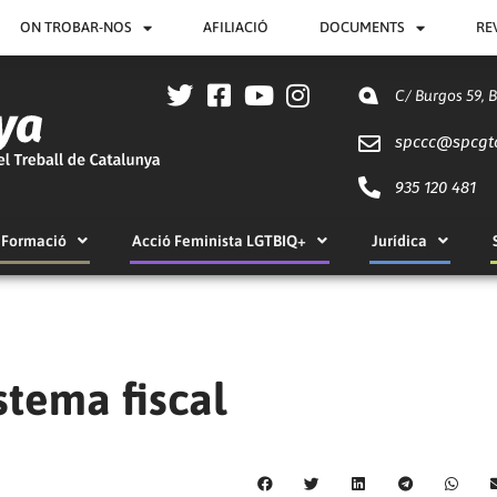
ON TROBAR-NOS
AFILIACIÓ
DOCUMENTS
RE
C/ Burgos 59, 
spccc@
spcgt
935 120 481
Formació
Acció Feminista LGTBIQ+
Jurídica
istema fiscal