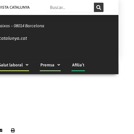
Search
VISTA CATALUNYA
Baixos – 08014 Barcelona
catalunya.cat
Salut laboral
Premsa
Afilia’t