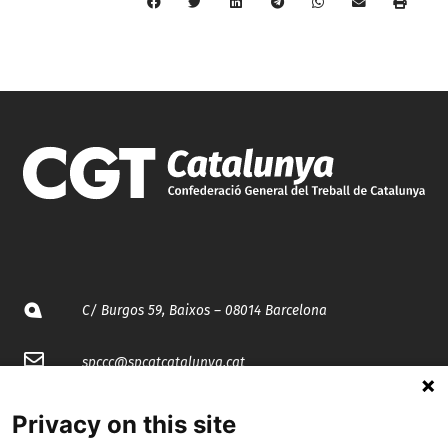
C/ Burgos 59, Baixos – 08014 Barcelona
spccc@
spcgtcatalunya.cat
935 120 481
Privacy on this site