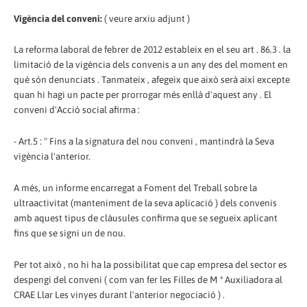
Vigència del conveni:
( veure arxiu adjunt )
La reforma laboral de febrer de 2012 estableix en el seu art . 86.3 . la
limitació de la vigència dels convenis a un any des del moment en
què són denunciats . Tanmateix , afegeix que això serà així excepte
quan hi hagi un pacte per prorrogar més enllà d'aquest any . El
conveni d'Acció social afirma :
- Art.5 : " Fins a la signatura del nou conveni , mantindrà la Seva
vigència l'anterior.
A més, un informe encarregat a Foment del Treball sobre la
ultraactivitat (manteniment de la seva aplicació ) dels convenis
amb aquest tipus de clàusules confirma que se segueix aplicant
fins que se signi un de nou.
Per tot això , no hi ha la possibilitat que cap empresa del sector es
despengi del conveni ( com van fer les Filles de M ª Auxiliadora al
CRAE Llar Les vinyes durant l'anterior negociació ) .