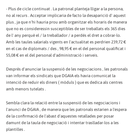
- Plus de cicle continuat . La patronal planteja lligar a la persona,
no al recurs . Acceptar implicaria de facto la desaparició d' aquest
plus , ja que n'hi hauria prou amb organitzar els horaris de manera
que no es consideressin susceptibles de ser treballats els 365 dies
de l' any perquè el / la treballador / a perdés el dret a cobrar-lo.
Amb les taules salarials vigents en l'actualitat es perdrien 239,72 €
en el cas de diplomats / des , 98,95 € en el del personal qualificat i
55,08 € en el del personal d'administració i serveis.
Després d'anunciar la suspensió de les negociacions , les patronals
van informar els sindicats que DGAIA els havia comunicat la
intenció de reduir els diners ( mòduls ) que es dedica als centres
amb menors tutelats .
Sembla clara la relació entre la suspensió de les negociacions i
l'anunci de DGAIA , de manera que les patronals estarien a l'espera
de la confirmació de l'abast d'aquestes retallades per posar
damunt de la taula de negociació i intentar traslladar-los a les
plantilles .