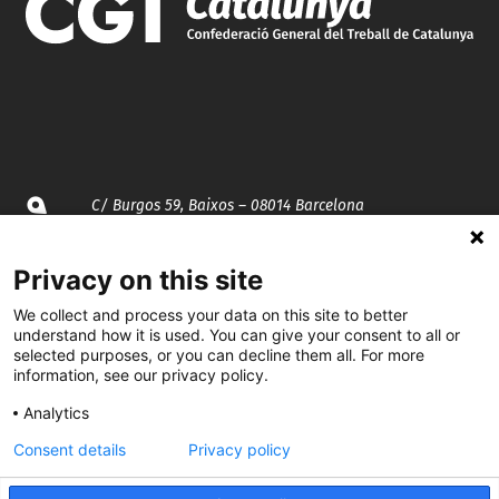
C/ Burgos 59, Baixos – 08014 Barcelona
spccc@
spcgtcatalunya.cat
Privacy on this site
935 120 481
We collect and process your data on this site to better
understand how it is used. You can give your consent to all or
selected purposes, or you can decline them all. For more
information, see our privacy policy.
@CGTCatalunya
Analytics
cgtcatalunya
Consent details
Privacy policy
CGTCatalunya