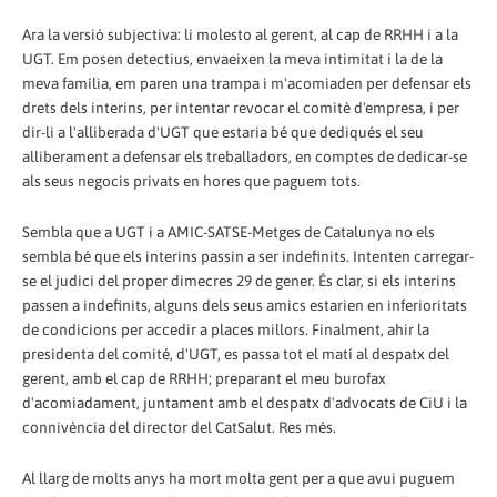
Ara la versió subjectiva: li molesto al gerent, al cap de RRHH i a la
UGT. Em posen detectius, envaeixen la meva intimitat i la de la
meva família, em paren una trampa i m'acomiaden per defensar els
drets dels interins, per intentar revocar el comitè d'empresa, i per
dir-li a l'alliberada d'UGT que estaria bé que dediqués el seu
alliberament a defensar els treballadors, en comptes de dedicar-se
als seus negocis privats en hores que paguem tots.
Sembla que a UGT i a AMIC-SATSE-Metges de Catalunya no els
sembla bé que els interins passin a ser indefinits. Intenten carregar-
se el judici del proper dimecres 29 de gener. És clar, si els interins
passen a indefinits, alguns dels seus amics estarien en inferioritats
de condicions per accedir a places millors. Finalment, ahir la
presidenta del comité, d'UGT, es passa tot el matí al despatx del
gerent, amb el cap de RRHH; preparant el meu burofax
d'acomiadament, juntament amb el despatx d'advocats de CiU i la
connivència del director del CatSalut. Res més.
Al llarg de molts anys ha mort molta gent per a que avui puguem