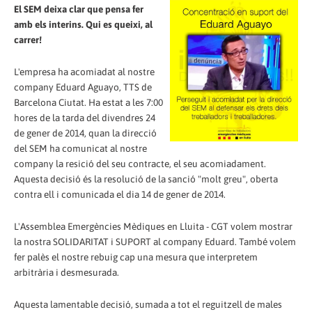
El SEM deixa clar que pensa fer
amb els interins. Qui es queixi, al
carrer!
L'empresa ha acomiadat al nostre
company Eduard Aguayo, TTS de
Barcelona Ciutat. Ha estat a les 7:00
hores de la tarda del divendres 24
de gener de 2014, quan la direcció
del SEM ha comunicat al nostre
company la resició del seu contracte, el seu acomiadament.
Aquesta decisió és la resolució de la sanció "molt greu", oberta
contra ell i comunicada el dia 14 de gener de 2014.
L'Assemblea Emergències Mèdiques en Lluita - CGT volem mostrar
la nostra SOLIDARITAT i SUPORT al company Eduard. També volem
fer palès el nostre rebuig cap una mesura que interpretem
arbitrària i desmesurada.
Aquesta lamentable decisió, sumada a tot el reguitzell de males