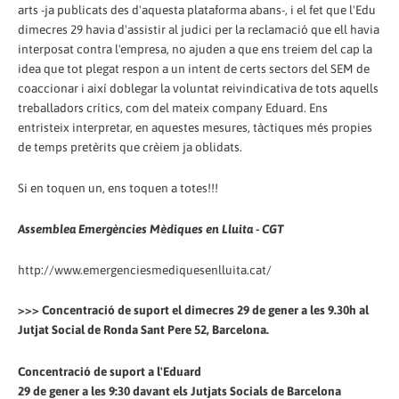
arts -ja publicats des d'aquesta plataforma abans-, i el fet que l'Edu
dimecres 29 havia d'assistir al judici per la reclamació que ell havia
interposat contra l'empresa, no ajuden a que ens treiem del cap la
idea que tot plegat respon a un intent de certs sectors del SEM de
coaccionar i així doblegar la voluntat reivindicativa de tots aquells
treballadors crítics, com del mateix company Eduard. Ens
entristeix interpretar, en aquestes mesures, tàctiques més propies
de temps pretèrits que crèiem ja oblidats.
Si en toquen un, ens toquen a totes!!!
Assemblea Emergències Mèdiques en Lluita - CGT
http://www.emergenciesmediquesenlluita.cat/
>>> Concentració de suport el dimecres 29 de gener a les 9.30h al
Jutjat Social de Ronda Sant Pere 52, Barcelona.
Concentració de suport a l'Eduard
29 de gener a les 9:30 davant els Jutjats Socials de Barcelona