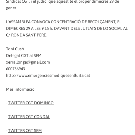
Sindical CGT, i el judici que aquest té el proper dimecres 29 de
gener.
L'ASSAMBLEA CONVOCA CONCENTRACIÓ DE RECOLÇAMENT, EL
DIMECRES 29 A LES 9:15 h. DAVANT DELS JUTJATS DE LO SOCIAL AL
C/ RONDA SANT PERE.
Toni Cusó
Delegat CGT al SEM
xerrallonga@gmail.com
600736943
http://www.emergenciesmediquesenlluita.cat
Més informació:
-
TWITTER CGT DOMINGO
-
TWITTER CGT CONDAL
-
TWITTER CGT SEM