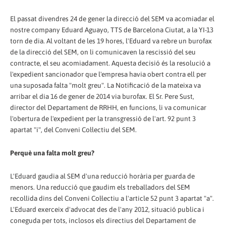
El passat divendres 24 de gener la direcció del SEM va acomiadar el
nostre company Eduard Aguayo, TTS de Barcelona Ciutat, a la YI-13
torn de dia. Al voltant de les 19 hores, l'Eduard va rebre un burofax
de la direcció del SEM, on li comunicaven la rescissió del seu
contracte, el seu acomiadament. Aquesta decisió és la resolució a
l'expedient sancionador que l'empresa havia obert contra ell per
una suposada falta "molt greu". La Notificació de la mateixa va
arribar el dia 16 de gener de 2014 via burofax. El Sr. Pere Sust,
director del Departament de RRHH, en funcions, li va comunicar
l'obertura de l'expedient per la transgressió de l'art. 92 punt 3
apartat "i", del Conveni Col·lectiu del SEM.
Perquè una falta molt greu?
L'Eduard gaudia al SEM d'una reducció horària per guarda de
menors. Una reducció que gaudim els treballadors del SEM
recollida dins del Conveni Col·lectiu a l'article 52 punt 3 apartat "a".
L'Eduard exerceix d'advocat des de l'any 2012, situació publica i
coneguda per tots, inclosos els directius del Departament de