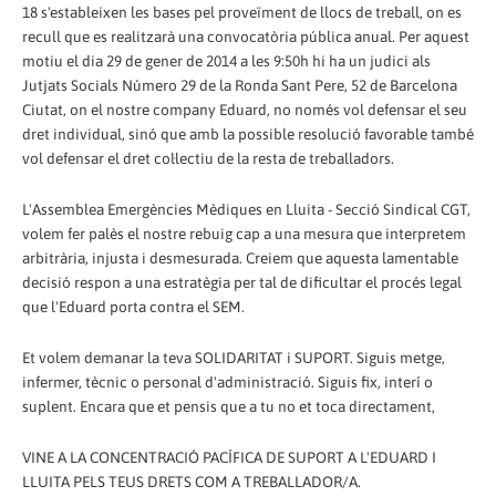
18 s'estableixen les bases pel proveïment de llocs de treball, on es
recull que es realitzarà una convocatòria pública anual. Per aquest
motiu el dia 29 de gener de 2014 a les 9:50h hi ha un judici als
Jutjats Socials Número 29 de la Ronda Sant Pere, 52 de Barcelona
Ciutat, on el nostre company Eduard, no només vol defensar el seu
dret individual, sinó que amb la possible resolució favorable també
vol defensar el dret col·lectiu de la resta de treballadors.
L'Assemblea Emergències Mèdiques en Lluita - Secció Sindical CGT,
volem fer palès el nostre rebuig cap a una mesura que interpretem
arbitrària, injusta i desmesurada. Creiem que aquesta lamentable
decisió respon a una estratègia per tal de dificultar el procés legal
que l'Eduard porta contra el SEM.
Et volem demanar la teva SOLIDARITAT i SUPORT. Siguis metge,
infermer, tècnic o personal d'administració. Siguis fix, interí o
suplent. Encara que et pensis que a tu no et toca directament,
VINE A LA CONCENTRACIÓ PACÍFICA DE SUPORT A L'EDUARD I
LLUITA PELS TEUS DRETS COM A TREBALLADOR/A.