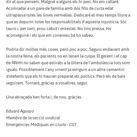
dir el que pensem. Malgrat a alguns els hi pesi. No em callaré.
Acomiadar a un pare de família amb dos fills de curta edat
ultrapassa totes les línies vermelles. Dedicaré el meu temps lliure a
que es depurin totes les responsabilitats d'aquesta injustícia. Sóc
tauro i, per tant, prou cabut i entestat. No tinc pressa. Ho
aconseguiré i els que em coneixeu bé ho sabeu.
Podria dir moltes més coses, però poc a poc. Seguiu endavant amb
la nostra feina, els pacients no en tenen la culpa. El gerent i el cap
de RRHH no saben que estirats a la llitera de l'ambulància tots som
iguals. Possiblement l'any vinent ja estiguin a un altre cementiri
d'elefants que els hi hauran preparat els polítics. Però els de baix
seguirem. Tornaré, gràcies a vosaltres, segur.
Una abraçada ben forta i, de nou, gràcies.
Eduard Aguayo
Membre de la secció sindical
Emergències Mèdiques en Lluita - CGT