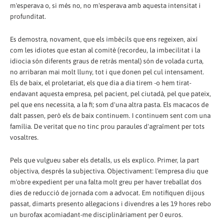
m'esperava o, si més no, no m'esperava amb aquesta intensitat i
profunditat.
Es demostra, novament, que els imbècils que ens regeixen, així
com les idiotes que estan al comitè (recordeu, la imbecilitat i la
idiocia són diferents graus de retràs mental) són de volada curta,
no arribaran mai molt lluny, tot i que donen pel cul intensament.
Els de baix, el proletariat, els que dia a dia tirem -o hem tirat-
endavant aquesta empresa, pel pacient, pel ciutadà, pel que pateix,
pel que ens necessita, a la fi; som d'una altra pasta. Els macacos de
dalt passen, però els de baix continuem. I continuem sent com una
família. De veritat que no tinc prou paraules d'agraïment per tots
vosaltres.
Pels que vulgueu saber els detalls, us els explico. Primer, la part
objectiva, després la subjectiva. Objectivament: l'empresa diu que
m'obre expedient per una falta molt greu per haver treballat dos
dies de reducció de jornada com a advocat. Em notifiquen dijous
passat, dimarts presento al·legacions i divendres a les 19 hores rebo
un burofax acomiadant-me disciplinàriament per 0 euros.