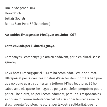
Dia: 29 de gener 2014
Hora: 9:30h
Jutjats Socials
Ronda Sant Pere, 52 (Barcelona)
Assemblea Emergències Mèdiques en Lluita - CGT
Carta enviada per l'Eduard Aguayo.
Companyes i companys (i d'ara en endavant, parlo en plural, sense
gènere),
Fa 24 hores i escaig que el SEM m'ha acomiadat, i estic abrumat.
Ultrapassat per les vostres mostres d'afecte i de suport. Us ben juro
que no dono abast a contestar a tothom. M'heu fet plorar. Bé ho
sabeu amb els que us he hagut de penjar el telèfon perquè no podia
parlar. I he plorat, no per l'acomiadament, perquè els responsables
es poden fotre una ambulància pel cul i fer sonar la sirena a veure
si els reventa l'epiplon; he plorat per la vostra solidaritat, que no