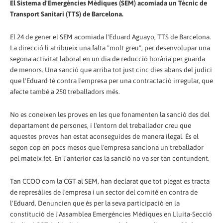
El Sistema d'Emergències Mèdiques (SEM) acomiada un Tècnic de
Transport Sanitari (TTS) de Barcelona.
El 24 de gener el SEM acomiada l'Eduard Aguayo, TTS de Barcelona.
La direcció li atribueix una falta "molt greu", per desenvolupar una
segona activitat laboral en un dia de reducció horària per guarda
de menors. Una sanció que arriba tot just cinc dies abans del judici
que l'Eduard té contra l'empresa per una contractació irregular, que
afecte també a 250 treballadors més.
No es coneixen les proves en les que fonamenten la sanció des del
departament de persones, i l'entorn del treballador creu que
aquestes proves han estat aconseguides de manera ilegal. És el
segon cop en pocs mesos que l'empresa sanciona un treballador
pel mateix fet. En l'anterior cas la sanció no va ser tan contundent.
Tan CCOO com la CGT al SEM, han declarat que tot plegat es tracta
de represàlies de l'empresa i un sector del comité en contra de
l'Eduard. Denuncien que és per la seva participació en la
constitució de l'Assamblea Emergències Mèdiques en Lluita-Secció