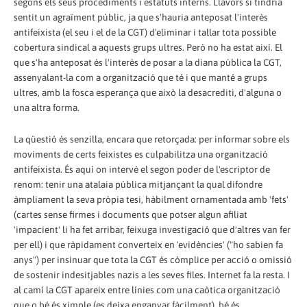
segons els seus procediments i estatuts interns. Llavors sí tindria
sentit un agraïment públic, ja que s'hauria anteposat l'interès
antifeixista (el seu i el de la CGT) d'eliminar i tallar tota possible
cobertura sindical a aquests grups ultres. Però no ha estat així. El
que s'ha anteposat és l'interès de posar a la diana pública la CGT,
assenyalant-la com a organització que té i que manté a grups
ultres, amb la fosca esperança que això la desacrediti, d'alguna o
una altra forma.
La qüestió és senzilla, encara que retorçada: per informar sobre els
moviments de certs feixistes es culpabilitza una organització
antifeixista. És aquí on intervé el segon poder de l'escriptor de
renom: tenir una atalaia pública mitjançant la qual difondre
àmpliament la seva pròpia tesi, hàbilment ornamentada amb 'fets'
(cartes sense firmes i documents que potser algun afiliat
'impacient' li ha fet arribar, feixuga investigació que d'altres van fer
per ell) i que ràpidament converteix en 'evidències' ("ho sabien fa
anys") per insinuar que tota la CGT és còmplice per acció o omissió
de sostenir indesitjables nazis a les seves files. Internet fa la resta. I
al camí la CGT apareix entre línies com una caòtica organització
que o bé és ximple (es deixa enganyar fàcilment), bé és