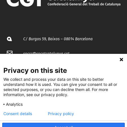
C/ Burgos 59, Baixos – 08014 Barcelona
spccc@
spcgtcatalunya.cat
935 120 481
Privacy on this site
We collect and process your data on this site to better
@CGTCatalunya
understand how it is used. You can give your consent to all or
selected purposes, or you can decline them all. For more
information, see our privacy policy.
cgtcatalunya
Analytics
CGTCatalunya
Consent details
Privacy policy
cgtcatalunya