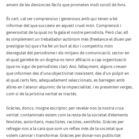
amant de les denúncies fàcils que prometen molt soroll de fons.
És cert, cal ser comprensius i generosos amb qui tenen a bé
informar del que succeeix en aquest cruel món. Comprensió i
generositat de la qual no fa gala el nostre periodista. Però clar, ell
és simplement un treballador autònom més (freelance el diuen per
prestigiar-lo) que s'ha fet un buit al dur i competitiu món
desregulat del periodisme i els mitjans de comunicació, sector en
el qual gairebé és un dogma no tenir afiliació a cap organització
(que no sigui de periodistes clar). Així, fal·laçment, alguns creuen
que informen des d'una objectivitat inexistent, des d'un púlpit en
el qual certs fets, adequadament seleccionats, es barregen amb
altres en l'atanor alquímic de la imparcialitat, i es presenten verges,
com si de la prístina veritat es tractés.
Gràcies, doncs, insigne escriptor, per revelar-nos la nostra crua
veritat: contaminats estem com la resta de la societat d'elements
feixistes, autoritaris, masclistes, racistes, xenòfobs. Gràcies per
refregar-nos a la cara que som un reflex més de la societat que
volem canviar i transformar. Gràcies per donar-nos publicitat