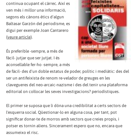
continua ocupant el càrrec. Així es
ven més i millor una informació,
segons els cànons ètics d'algun
Baltasar Garzón del periodisme, es
digui per exemple Joan Cantarero
(
veure article
).
És preferible -sempre, a més de
fàcil- jutjar que ser jutjat. I és
aconsellable fer-ho -sempre, a més
de fàcil- des d'un doble estatus de poder, polític i mediàtic: des del
ser un antifeixista de renom re-velador de greuges en les
clavegueres del neo-arcaic-nazisme i des del tenir una plataforma
editorial on col·locar les seves investigacions? periodístiques.
El primer se suposa que li dóna una credibilitat a certs sectors de
l'esquerra social. Qüestionar-lo en alguna cosa, per tant, pot
significar donar-te de morros amb sectors que creies propis, i
potser es tornin aliens. Sincerament espero que no, encara que
assumeixo el risc.