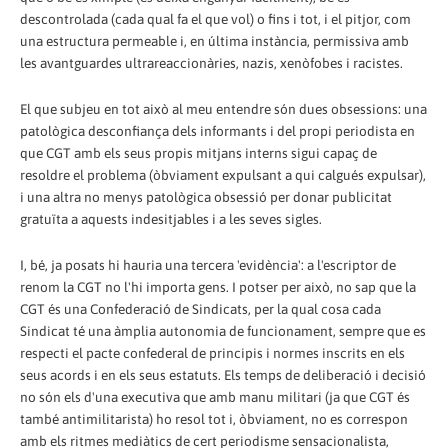
descontrolada (cada qual fa el que vol) o fins i tot, i el pitjor, com
una estructura permeable i, en última instància, permissiva amb
les avantguardes ultrareaccionàries, nazis, xenòfobes i racistes.
El que subjeu en tot això al meu entendre són dues obsessions: una
patològica desconfiança dels informants i del propi periodista en
que CGT amb els seus propis mitjans interns sigui capaç de
resoldre el problema (òbviament expulsant a qui calgués expulsar),
i una altra no menys patològica obsessió per donar publicitat
gratuïta a aquests indesitjables i a les seves sigles.
I, bé, ja posats hi hauria una tercera 'evidència': a l'escriptor de
renom la CGT no l'hi importa gens. I potser per això, no sap que la
CGT és una Confederació de Sindicats, per la qual cosa cada
Sindicat té una àmplia autonomia de funcionament, sempre que es
respecti el pacte confederal de principis i normes inscrits en els
seus acords i en els seus estatuts. Els temps de deliberació i decisió
no són els d'una executiva que amb manu militari (ja que CGT és
també antimilitarista) ho resol tot i, òbviament, no es correspon
amb els ritmes mediàtics de cert periodisme sensacionalista,