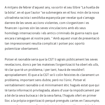
A mitjans de febrer d'aquest any, va sortir el seu llibre "La huella de
la bóta", en el que l'autor "se submergeix en el fosc món de la nova
ultradreta racista i xenòfoba espanyola per revelar què s'amaga
darrere de les seves accions violentes, com s'organitzen i es
financen i quines són les seves vinculacions amb els seus
homòlegs internacionals i els antics criminals de guerra nazis que
encara s'amaguen al nostre país. " Amb aquest visat de presentació
tan impressionant resulta complicat i potser poc oportú
polemitzar obertament.
Potser el raonable seria que la CGT li agraís públicament les seves
revelacions, doncs per les mateixes l'organització ha obert els ulls,
té clar que té un problema, i per tant, haurà de resoldre'l
apropiadament. El que a la CGT se li colin feixistes és clarament un
problema, important sens dubte, però no l'únic. Potser el
veritablement raonable o el mínimament ètic hagués estat que qui
té tanta informació privilegiada, abans d'usar-la impúdicament per
a bé de la seva butxaca i de la seva fama, l'hagués ofert en primer
lloc a la pròpia organització perquè prengués cartes en l'assumpte,