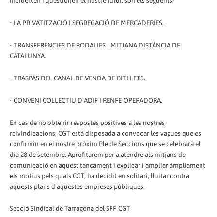
incideixen i qüestionen el nostre futur, són els següents:
• LA PRIVATITZACIÓ I SEGREGACIÓ DE MERCADERIES.
• TRANSFERÈNCIES DE RODALIES I MITJANA DISTÀNCIA DE
CATALUNYA.
• TRASPÀS DEL CANAL DE VENDA DE BITLLETS.
• CONVENI COL·LECTIU D'ADIF I RENFE-OPERADORA.
En cas de no obtenir respostes positives a les nostres
reivindicacions, CGT està disposada a convocar les vagues que es
confirmin en el nostre pròxim Ple de Seccions que se celebrarà el
dia 28 de setembre. Aprofitarem per a atendre als mitjans de
comunicació en aquest tancament i explicar i ampliar àmpliament
els motius pels quals CGT, ha decidit en solitari, lluitar contra
aquests plans d'aquestes empreses públiques.
Secció Sindical de Tarragona del SFF-CGT