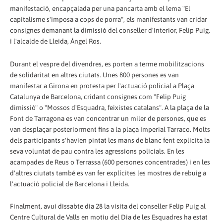
manifestació, encapçalada per una pancarta amb el lema "El
capitalisme s'imposa a cops de porra", els manifestants van cridar
consignes demanant la dimissió del conseller d'Interior, Felip Puig,
i l'alcalde de Lleida, Àngel Ros.
Durant el vespre del divendres, es porten a terme mobilitzacions
de solidaritat en altres ciutats. Unes 800 persones es van
manifestar a Girona en protesta per l'actuació policial a Plaça
Catalunya de Barcelona, cridant consignes com "Felip Puig
dimissió" o "Mossos d'Esquadra, feixistes catalans". A la plaça de la
Font de Tarragona es van concentrar un miler de persones, que es
van desplaçar posteriorment fins a la plaça Imperial Tarraco. Molts
dels participants s'havien pintat les mans de blanc fent explícita la
seva voluntat de pau contra les agressions policials. En les
acampades de Reus o Terrassa (600 persones concentrades) i en les
d'altres ciutats també es van fer explícites les mostres de rebuig a
l'actuació policial de Barcelona i Lleida.
Finalment, avui dissabte dia 28 la visita del conseller Felip Puig al
Centre Cultural de Valls en motiu del Dia de les Esquadres ha estat