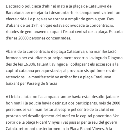
L'actuació policíaca d'ahir al matí a la plaça de Catalunya de
Barcelona per netejar-la i desmuntar-hi el campament va tenir un
efecte crida. La plaça es va tornar a omplir de gom a gom. Des
d'abans de les 19 h. en que estava convocada la concentració,
riuades de gent anaven ocupant l'espai central de la plaça. Es parla
d'unes 20000 persones concentrades.
Abans de la concentració de plaça Catalunya, una manifestació
formada per estudiants principalment recorria l'avinguda Diagonal
des de les 16.30h. tallant l'avinguda i col·lapsant els accessos a la
capital catalana per aquesta via, al provocar sis quilòmetres de
retencions. La manifestació va arribar fins a plaça Catalunya
baixant per Passeig de Gràcia
A Lleida, ciutat on l'acampada també havia estat desallotjada de
bon matí i la policia havia detingut dos participants, més de 2000
persones es van manifestar al vespre pel centre de la ciutat en
protesta pel desallotjament del matí en la capital ponentina. Van
sortir de la plaça Ricard Vinyes i val passar per la seu del govern
Català, retornant posteriorment a la Plaça Ricard Vinyes. A la