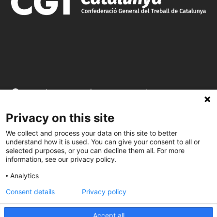
C/ Burgos 59, Baixos – 08014 Barcelona
Privacy on this site
spccc@
spcgtcatalunya.cat
We collect and process your data on this site to better
935 120 481
understand how it is used. You can give your consent to all or
selected purposes, or you can decline them all. For more
information, see our privacy policy.
@CGTCatalunya
Analytics
cgtcatalunya
Consent details
Privacy policy
CGTCatalunya
Accept all