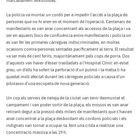
marcadament feixistoides.
La policia va muntar un cordó per a impedir l'accés a la plaça de
persones que no hi eren en el moment de l'operació. Centenars de
manifestants es van anar concentrant als accessos de la plaça i va
ser en aquests llocs de confluència entre manifestants i policia on
es van fer les primeres càrregues indiscriminades, en moltes
ocasions contra persones sentades pacíficament al terra. El resultat
va ser més de cent ferits, majoritàriament pels cops de porra. Dos
d'aquests van haver d'ésser traslladats a l'Hospital Clínic en estat
greu, un d'ells ha sofert la perforació d'un pulmó i la melsa li ha
quedat molt afectat durant les càrregues policials a causa d'un
pilotasso d'una escopeta de nova generació.
Un cop els serveis de neteja de la ciutat van tenir desmuntat el
campament i van poder sortir de la plaça, els mossos es van anar
retirant degut a la pressió dels milers de manifestants que s'havien
anat concentrat a la plaça desbordant els cordons policials i els
indignats van tornar a ocupar-la, fent una crida a realitzar una
concentració massiva a les 19 h.