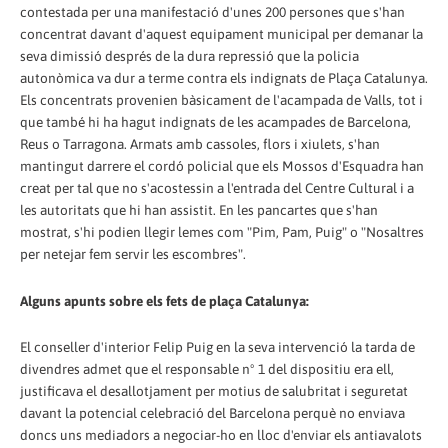
contestada per una manifestació d'unes 200 persones que s'han
concentrat davant d'aquest equipament municipal per demanar la
seva dimissió després de la dura repressió que la policia
autonòmica va dur a terme contra els indignats de Plaça Catalunya.
Els concentrats provenien bàsicament de l'acampada de Valls, tot i
que també hi ha hagut indignats de les acampades de Barcelona,
Reus o Tarragona. Armats amb cassoles, flors i xiulets, s'han
mantingut darrere el cordó policial que els Mossos d'Esquadra han
creat per tal que no s'acostessin a l'entrada del Centre Cultural i a
les autoritats que hi han assistit. En les pancartes que s'han
mostrat, s'hi podien llegir lemes com "Pim, Pam, Puig" o "Nosaltres
per netejar fem servir les escombres".
Alguns apunts sobre els fets de plaça Catalunya:
El conseller d'interior Felip Puig en la seva intervenció la tarda de
divendres admet que el responsable nº 1 del dispositiu era ell,
justificava el desallotjament per motius de salubritat i seguretat
davant la potencial celebració del Barcelona perquè no enviava
doncs uns mediadors a negociar-ho en lloc d'enviar els antiavalots