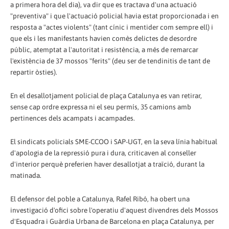
a primera hora del dia), va dir que es tractava d'una actuació
"preventiva" i que l'actuació policial havia estat proporcionada i en
resposta a "actes violents" (tant cínic i mentider com sempre ell) i
que els i les manifestants havien comès delictes de desordre
públic, atemptat a l'autoritat i resistència, a més de remarcar
l'existència de 37 mossos "ferits" (deu ser de tendinitis de tant de
repartir òsties).
En el desallotjament policial de plaça Catalunya es van retirar,
sense cap ordre expressa ni el seu permís, 35 camions amb
pertinences dels acampats i acampades.
El sindicats policials SME-CCOO i SAP-UGT, en la seva línia habitual
d'apologia de la repressió pura i dura, criticaven al conseller
d'interior perquè preferien haver desallotjat a traïció, durant la
matinada.
El defensor del poble a Catalunya, Rafel Ribó, ha obert una
investigació d'ofici sobre l'operatiu d'aquest divendres dels Mossos
d'Esquadra i Guàrdia Urbana de Barcelona en plaça Catalunya, per