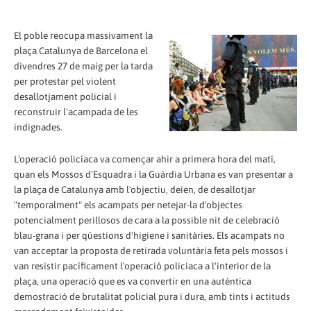
El poble reocupa massivament la
plaça Catalunya de Barcelona el
divendres 27 de maig per la tarda
per protestar pel violent
desallotjament policial i
reconstruir l'acampada de les
indignades.
L'operació policíaca va començar ahir a primera hora del matí,
quan els Mossos d'Esquadra i la Guàrdia Urbana es van presentar a
la plaça de Catalunya amb l'objectiu, deien, de desallotjar
"temporalment" els acampats per netejar-la d'objectes
potencialment perillosos de cara a la possible nit de celebració
blau-grana i per qüestions d'higiene i sanitàries. Els acampats no
van acceptar la proposta de retirada voluntària feta pels mossos i
van resistir pacíficament l'operació policíaca a l'interior de la
plaça, una operació que es va convertir en una autèntica
demostració de brutalitat policial pura i dura, amb tints i actituds