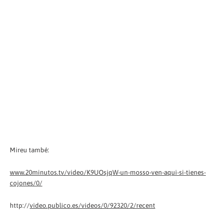
Mireu també:
www.20minutos.tv/video/K9UOsjqW-un-mosso-ven-aqui-si-tienes-
cojones/0/
http://
video.publico.es/videos/0/92320/2/recent