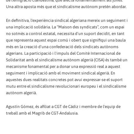
de l'emigració clandestina, que afecta fonamentalment als joves.
Una altra aposta més que el sindicalisme autònom pretén abordar.
En definitiva, l'experiència sindical algeriana mereix un seguiment i
una implicació solidària. La “Maison des syndicats”, com un espai
no sotmès a control estatal, necessita d'un suport decidit, en tant
que representa aquest espai comú i obert que signifiqui una baula
més en la creació d'una confederació dels sindicats autònoms
algerians. La participació i l'impuls del Comitè Internacional de
Solidaritat amb el sindicalisme autònom algerià (CISA) és també un
mecanisme fonamental per a donar una expressió real a aquest
seguiment i implicació amb el moviment sindical algerià. En
aquestes dues realitats concretes pot avui expressar-se el suport
mutu entre el sindicalisme revolucionari europeu i el sindicalisme
autònom algerià.
Agustín Gómez, és afiliat a CGT de Cádiz i membre de l'equip de
treball amb el Magrib de CGT-Andalusia.