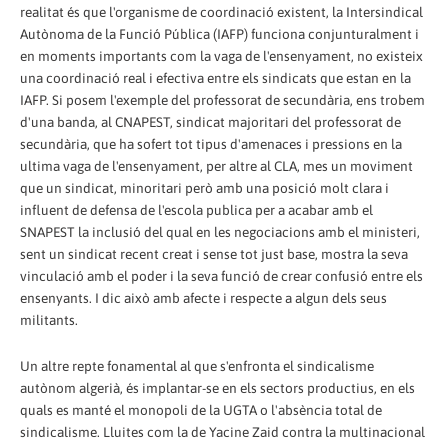
realitat és que l'organisme de coordinació existent, la Intersindical
Autònoma de la Funció Pública (IAFP) funciona conjunturalment i
en moments importants com la vaga de l'ensenyament, no existeix
una coordinació real i efectiva entre els sindicats que estan en la
IAFP. Si posem l'exemple del professorat de secundària, ens trobem
d'una banda, al CNAPEST, sindicat majoritari del professorat de
secundària, que ha sofert tot tipus d'amenaces i pressions en la
ultima vaga de l'ensenyament, per altre al CLA, mes un moviment
que un sindicat, minoritari però amb una posició molt clara i
influent de defensa de l'escola publica per a acabar amb el
SNAPEST la inclusió del qual en les negociacions amb el ministeri,
sent un sindicat recent creat i sense tot just base, mostra la seva
vinculació amb el poder i la seva funció de crear confusió entre els
ensenyants. I dic això amb afecte i respecte a algun dels seus
militants.
Un altre repte fonamental al que s'enfronta el sindicalisme
autònom algerià, és implantar-se en els sectors productius, en els
quals es manté el monopoli de la UGTA o l'absència total de
sindicalisme. Lluites com la de Yacine Zaid contra la multinacional