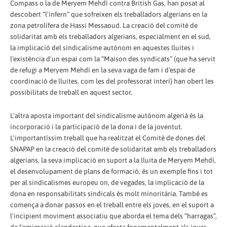
Compass o la de Meryem Mehdí contra British Gas, han posat al
descobert “l'infern” que sofreixen els treballadors algerians en la
zona petrolífera de Hassi Messaoud. La creació del comitè de
solidaritat amb els treballadors algerians, especialment en el sud,
la implicació del sindicalisme autònom en aquestes lluites i
l'existència d'un espai com la “Maison des syndicats” (que ha servit
de refugi a Meryem Mehdí en la seva vaga de fam i d'espai de
coordinació de lluites, com les del professorat interí) han obert les
possibilitats de treball en aquest sector.
L'altra aposta important del sindicalisme autònom algerià és la
incorporació i la participació de la dona i de la joventut.
L'importantíssim treball que ha realitzat el Comitè de dones del
SNAPAP en la creació del comitè de solidaritat amb els treballadors
algerians, la seva implicació en suport a la lluita de Meryem Mehdí,
el desenvolupament de plans de formació, és un exemple fins i tot
per al sindicalismes europeu on, de vegades, la implicació de la
dona en responsabilitats sindicals és molt minoritària. També es
comença a donar passos en el treball entre els joves, en el suport a
l'incipient moviment associatiu que aborda el tema dels “harragas”,