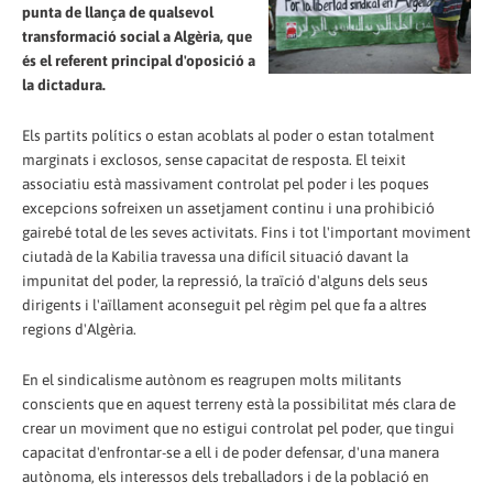
punta de llança de qualsevol
transformació social a Algèria, que
és el referent principal d'oposició a
la dictadura.
Els partits polítics o estan acoblats al poder o estan totalment
marginats i exclosos, sense capacitat de resposta. El teixit
associatiu està massivament controlat pel poder i les poques
excepcions sofreixen un assetjament continu i una prohibició
gairebé total de les seves activitats. Fins i tot l'important moviment
ciutadà de la Kabilia travessa una difícil situació davant la
impunitat del poder, la repressió, la traïció d'alguns dels seus
dirigents i l'aïllament aconseguit pel règim pel que fa a altres
regions d'Algèria.
En el sindicalisme autònom es reagrupen molts militants
conscients que en aquest terreny està la possibilitat més clara de
crear un moviment que no estigui controlat pel poder, que tingui
capacitat d'enfrontar-se a ell i de poder defensar, d'una manera
autònoma, els interessos dels treballadors i de la població en