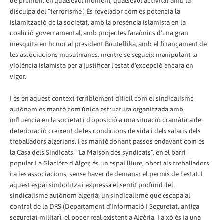
de prohibir, en qualsevol moment, qualsevol activitat amb la
disculpa del “terrorisme”. És revelador com es potencia la
islamització de la societat, amb la presència islamista en la
coalició governamental, amb projectes faraònics d'una gran
mesquita en honor al president Bouteflika, amb el finançament de
les associacions musulmanes, mentre se segueix manipulant la
violència islamista per a justificar l'estat d'excepció encara en
vigor.
I és en aquest context terriblement difícil com el sindicalisme
autònom es manté com única estructura organitzada amb
influència en la societat i d'oposició a una situació dramàtica de
deterioració creixent de les condicions de vida i dels salaris dels
treballadors algerians. I es manté donant passos endavant com és
la Casa dels Sindicats. “La Maison des syndicats”, en el barri
popular La Glacière d'Alger, és un espai lliure, obert als treballadors
i a les associacions, sense haver de demanar el permís de l'estat. I
aquest espai simbolitza i expressa el sentit profund del
sindicalisme autònom algerià: un sindicalisme que escapa al
control de la DRS (Departament d'Informació i Seguretat, antiga
seguretat militar), el poder real existent a Algèria. I això és ja una