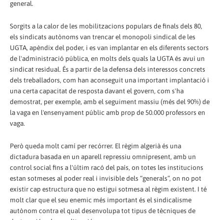
general.
Sorgits a la calor de les mobilitzacions populars de finals dels 80,
els sindicats autònoms van trencar el monopoli sindical de les
UGTA, apèndix del poder, i es van implantar en els diferents sectors
de l'administració pública, en molts dels quals la UGTA és avui un
sindicat residual. És a partir de la defensa dels interessos concrets
dels treballadors, com han aconseguit una important implantació i
una certa capacitat de resposta davant el govern, com s'ha
demostrat, per exemple, amb el seguiment massiu (més del 90%) de
la vaga en l'ensenyament públic amb prop de 50.000 professors en
vaga.
Però queda molt camí per recórrer. El règim algerià és una
dictadura basada en un aparell repressiu omnipresent, amb un
control social fins a l'últim racó del país, on totes les institucions
estan sotmeses al poder real i invisible dels “generals”, on no pot
existir cap estructura que no estigui sotmesa al règim existent. I té
molt clar que el seu enemic més important és el sindicalisme
autònom contra el qual desenvolupa tot tipus de tècniques de