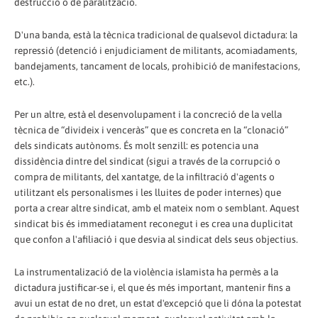
destrucció o de paralització.
D'una banda, està la tècnica tradicional de qualsevol dictadura: la
repressió (detenció i enjudiciament de militants, acomiadaments,
bandejaments, tancament de locals, prohibició de manifestacions,
etc.).
Per un altre, està el desenvolupament i la concreció de la vella
tècnica de “divideix i venceràs” que es concreta en la “clonació”
dels sindicats autònoms. És molt senzill: es potencia una
dissidència dintre del sindicat (sigui a través de la corrupció o
compra de militants, del xantatge, de la infiltració d'agents o
utilitzant els personalismes i les lluites de poder internes) que
porta a crear altre sindicat, amb el mateix nom o semblant. Aquest
sindicat bis és immediatament reconegut i es crea una duplicitat
que confon a l'afiliació i que desvia al sindicat dels seus objectius.
La instrumentalizació de la violència islamista ha permès a la
dictadura justificar-se i, el que és més important, mantenir fins a
avui un estat de no dret, un estat d'excepció que li dóna la potestat