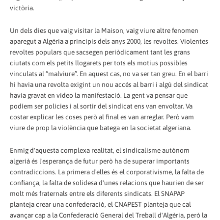
victòria.
Un dels dies que vaig visitar la Maison, vaig viure altre fenomen
aparegut a Algèria a principis dels anys 2000, les revoltes. Violentes
revoltes populars que sacsegen periòdicament tant les grans
ciutats com els petits llogarets per tots els motius possibles
vinculats al “malviure”. En aquest cas, no va ser tan greu. En el barri
hi havia una revolta exigint un nou accés al barri i algú del sindicat
havia gravat en video la manifestació. La gent va pensar que
podíem ser policies i al sortir del sindicat ens van envoltar. Va
costar explicar les coses però al final es van arreglar. Però vam
viure de prop la violència que batega en la societat algeriana.
Enmig d'aquesta complexa realitat, el sindicalisme autònom
algerià és l'esperança de futur però ha de superar importants
contradiccions. La primera d'elles és el corporativisme, la falta de
confiança, la falta de solidesa d'unes relacions que haurien de ser
molt més fraternals entre els diferents sindicats. El SNAPAP
planteja crear una confederació, el CNAPEST planteja que cal
avançar cap a la Confederació General del Treball d'Algèria, però la