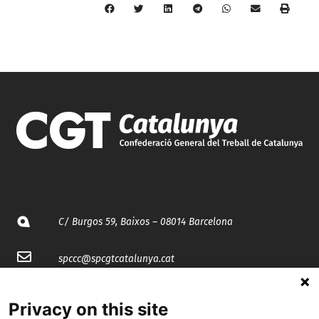
C/ Burgos 59, Baixos – 08014 Barcelona
spccc@
spcgtcatalunya.cat
935 120 481
Privacy on this site