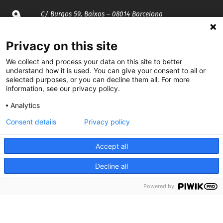
C/ Burgos 59, Baixos – 08014 Barcelona
spccc@
spcgtcatalunya.cat
Privacy on this site
We collect and process your data on this site to better
935 120 481
understand how it is used. You can give your consent to all or
selected purposes, or you can decline them all. For more
information, see our privacy policy.
@CGTCatalunya
Analytics
cgtcatalunya
Consent details
Privacy policy
CGTCatalunya
Accept all
cgtcatalunya
Decline all
Powered by
Desenvolupat per