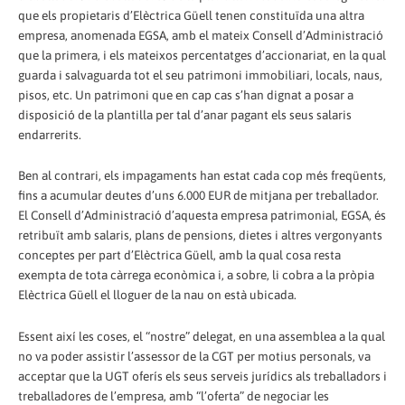
que els propietaris d’Elèctrica Güell tenen constituïda una altra
empresa, anomenada EGSA, amb el mateix Consell d’Administració
que la primera, i els mateixos percentatges d’accionariat, en la qual
guarda i salvaguarda tot el seu patrimoni immobiliari, locals, naus,
pisos, etc. Un patrimoni que en cap cas s’han dignat a posar a
disposició de la plantilla per tal d’anar pagant els seus salaris
endarrerits.
Ben al contrari, els impagaments han estat cada cop més freqüents,
fins a acumular deutes d’uns 6.000 EUR de mitjana per treballador.
El Consell d’Administració d’aquesta empresa patrimonial, EGSA, és
retribuït amb salaris, plans de pensions, dietes i altres vergonyants
conceptes per part d’Elèctrica Güell, amb la qual cosa resta
exempta de tota càrrega econòmica i, a sobre, li cobra a la pròpia
Elèctrica Güell el lloguer de la nau on està ubicada.
Essent així les coses, el “nostre” delegat, en una assemblea a la qual
no va poder assistir l’assessor de la CGT per motius personals, va
acceptar que la UGT oferís els seus serveis jurídics als treballadors i
treballadores de l’empresa, amb “l’oferta” de negociar les