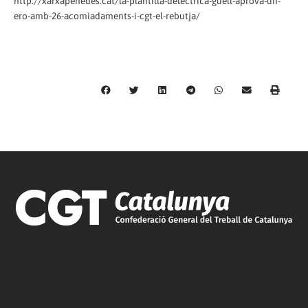
http://xarxapenedes.cat/la-plantilla-delectrica-guell-aprova-un-
ero-amb-26-acomiadaments-i-cgt-el-rebutja/