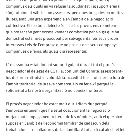
companys dels quals en va refusar la solidaritat i el suport eren (i
són) totalment vàlids com assessors, persones bregades en moltes
lluites, amb una gran experiència en l’àmbit de la negociació
col•lectiva. El seu únic defecte és —i a les proves ens remetem—
que potser són gent excessivament combativa per a algú que ha
demostrat estar més preocupat per salvaguardar els seus propis
interessos i els de l’empresa que no pas els dels seus companys i
companyes de feina, als quals diu representar.
L’assessor ha estat donant suport i guiant durant tot el procés
negociador al delegat de CGT i al conjunt del Comitè, assessorant-
los de forma altruista i voluntària, accedint fins i tot a fer-ho fora de
l’àmbit territorial de la seva comarca. Ho va fer així perquè la
solidaritat a la nostra organització no coneix fronteres.
El procés negociador ha estat molt dur. I diem dur perquè
l’empresa entenem que ha estat coaccionant la negociació
mitjançant l’impagament reiterat de les nòmines, amb el que això
suposa en l’àmbit de l’economia familiar de cadascun dels
treballadors i treballadores de la plantilla. A tot això cal afegir el fet