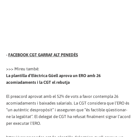
-
FACEBOOK CGT GARRAF ALT PENEDÈS
>>> Mireu també:
La plantilla d’Elèctrica Güell aprova un ERO amb 26
acomiadaments i la CGT el rebutja
El preacord aprovat amb el 52% de vots a favor contempla 26
acomiadaments i baixades salarials. La CGT considera que l’ERO és
“un autèntic despropòsit” i asseguren que “és factible qüestionar-
ne la legalitat”. El delegat de CGT ha refusat finalment signar l’acord
per executar l’ERO.