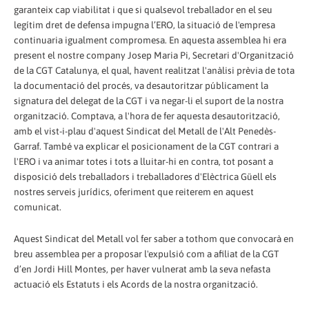
garanteix cap viabilitat i que si qualsevol treballador en el seu
legítim dret de defensa impugna l’ERO, la situació de l'empresa
continuaria igualment compromesa. En aquesta assemblea hi era
present el nostre company Josep Maria Pi, Secretari d'Organització
de la CGT Catalunya, el qual, havent realitzat l'anàlisi prèvia de tota
la documentació del procés, va desautoritzar públicament la
signatura del delegat de la CGT i va negar-li el suport de la nostra
organització. Comptava, a l'hora de fer aquesta desautorització,
amb el vist-i-plau d'aquest Sindicat del Metall de l'Alt Penedès-
Garraf. També va explicar el posicionament de la CGT contrari a
l'ERO i va animar totes i tots a lluitar-hi en contra, tot posant a
disposició dels treballadors i treballadores d'Elèctrica Güell els
nostres serveis jurídics, oferiment que reiterem en aquest
comunicat.
Aquest Sindicat del Metall vol fer saber a tothom que convocarà en
breu assemblea per a proposar l'expulsió com a afiliat de la CGT
d’en Jordi Hill Montes, per haver vulnerat amb la seva nefasta
actuació els Estatuts i els Acords de la nostra organització.