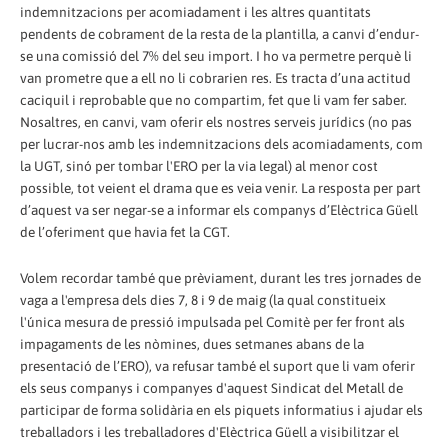
indemnitzacions per acomiadament i les altres quantitats
pendents de cobrament de la resta de la plantilla, a canvi d’endur-
se una comissió del 7% del seu import. I ho va permetre perquè li
van prometre que a ell no li cobrarien res. Es tracta d’una actitud
caciquil i reprobable que no compartim, fet que li vam fer saber.
Nosaltres, en canvi, vam oferir els nostres serveis jurídics (no pas
per lucrar-nos amb les indemnitzacions dels acomiadaments, com
la UGT, sinó per tombar l'ERO per la via legal) al menor cost
possible, tot veient el drama que es veia venir. La resposta per part
d’aquest va ser negar-se a informar els companys d’Elèctrica Güell
de l’oferiment que havia fet la CGT.
Volem recordar també que prèviament, durant les tres jornades de
vaga a l'empresa dels dies 7, 8 i 9 de maig (la qual constitueix
l'única mesura de pressió impulsada pel Comitè per fer front als
impagaments de les nòmines, dues setmanes abans de la
presentació de l’ERO), va refusar també el suport que li vam oferir
els seus companys i companyes d'aquest Sindicat del Metall de
participar de forma solidària en els piquets informatius i ajudar els
treballadors i les treballadores d'Elèctrica Güell a visibilitzar el