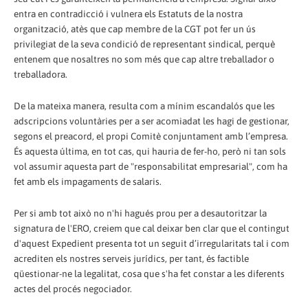
entra en contradicció i vulnera els Estatuts de la nostra
organització, atès que cap membre de la CGT pot fer un ús
privilegiat de la seva condició de representant sindical, perquè
entenem que nosaltres no som més que cap altre treballador o
treballadora.
De la mateixa manera, resulta com a mínim escandalós que les
adscripcions voluntàries per a ser acomiadat les hagi de gestionar,
segons el preacord, el propi Comitè conjuntament amb l’empresa.
És aquesta última, en tot cas, qui hauria de fer-ho, però ni tan sols
vol assumir aquesta part de "responsabilitat empresarial", com ha
fet amb els impagaments de salaris.
Per si amb tot això no n'hi hagués prou per a desautoritzar la
signatura de l'ERO, creiem que cal deixar ben clar que el contingut
d'aquest Expedient presenta tot un seguit d’irregularitats tal i com
acrediten els nostres serveis jurídics, per tant, és factible
qüestionar-ne la legalitat, cosa que s'ha fet constar a les diferents
actes del procés negociador.