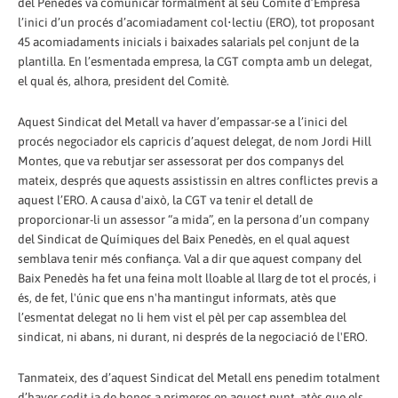
del Penedès va comunicar formalment al seu Comitè d’Empresa
l’inici d’un procés d’acomiadament col•lectiu (ERO), tot proposant
45 acomiadaments inicials i baixades salarials pel conjunt de la
plantilla. En l’esmentada empresa, la CGT compta amb un delegat,
el qual és, alhora, president del Comitè.
Aquest Sindicat del Metall va haver d’empassar-se a l’inici del
procés negociador els capricis d’aquest delegat, de nom Jordi Hill
Montes, que va rebutjar ser assessorat per dos companys del
mateix, després que aquests assistissin en altres conflictes previs a
aquest l’ERO. A causa d'això, la CGT va tenir el detall de
proporcionar-li un assessor “a mida”, en la persona d’un company
del Sindicat de Químiques del Baix Penedès, en el qual aquest
semblava tenir més confiança. Val a dir que aquest company del
Baix Penedès ha fet una feina molt lloable al llarg de tot el procés, i
és, de fet, l'únic que ens n'ha mantingut informats, atès que
l’esmentat delegat no li hem vist el pèl per cap assemblea del
sindicat, ni abans, ni durant, ni després de la negociació de l'ERO.
Tanmateix, des d’aquest Sindicat del Metall ens penedim totalment
d’haver cedit ja de bones a primeres en aquest punt, atès que els