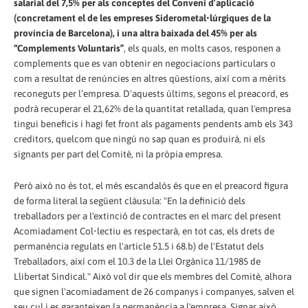
salarial del 7,5% per als conceptes del Conveni d’aplicació
(concretament el de les empreses Siderometal•lúrgiques de la
província de Barcelona), i una altra baixada del 45% per als
“Complements Voluntaris”
, els quals, en molts casos, responen a
complements que es van obtenir en negociacions particulars o
com a resultat de renúncies en altres qüestions, així com a mèrits
reconeguts per l’empresa. D'aquests últims, segons el preacord, es
podrà recuperar el 21,62% de la quantitat retallada, quan l'empresa
tingui beneficis i hagi fet front als pagaments pendents amb els 343
creditors, quelcom que ningú no sap quan es produirà, ni els
signants per part del Comitè, ni la pròpia empresa.
Però això no és tot, el més escandalós és que en el preacord figura
de forma literal la següent clàusula: "En la definició dels
treballadors per a l'extinció de contractes en el marc del present
Acomiadament Col•lectiu es respectarà, en tot cas, els drets de
permanència regulats en l'article 51.5 i 68.b) de l'Estatut dels
Treballadors, així com el 10.3 de la Llei Orgànica 11/1985 de
Llibertat Sindical." Això vol dir que els membres del Comitè, alhora
que signen l'acomiadament de 26 companys i companyes, salven el
seu cul i es garanteixen la permanència a l'empresa. Signar això