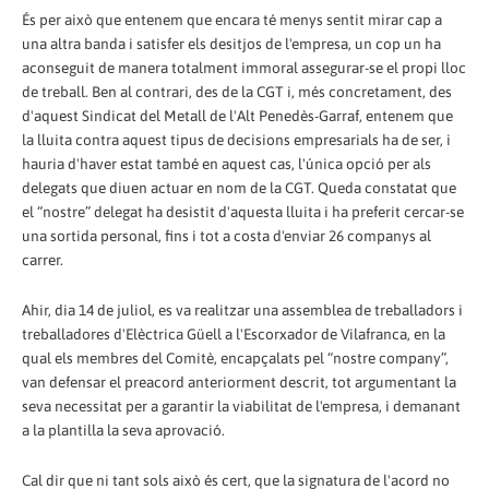
És per això que entenem que encara té menys sentit mirar cap a
una altra banda i satisfer els desitjos de l'empresa, un cop un ha
aconseguit de manera totalment immoral assegurar-se el propi lloc
de treball. Ben al contrari, des de la CGT i, més concretament, des
d'aquest Sindicat del Metall de l'Alt Penedès-Garraf, entenem que
la lluita contra aquest tipus de decisions empresarials ha de ser, i
hauria d'haver estat també en aquest cas, l'única opció per als
delegats que diuen actuar en nom de la CGT. Queda constatat que
el “nostre” delegat ha desistit d'aquesta lluita i ha preferit cercar-se
una sortida personal, fins i tot a costa d'enviar 26 companys al
carrer.
Ahir, dia 14 de juliol, es va realitzar una assemblea de treballadors i
treballadores d'Elèctrica Güell a l'Escorxador de Vilafranca, en la
qual els membres del Comitè, encapçalats pel “nostre company”,
van defensar el preacord anteriorment descrit, tot argumentant la
seva necessitat per a garantir la viabilitat de l'empresa, i demanant
a la plantilla la seva aprovació.
Cal dir que ni tant sols això és cert, que la signatura de l'acord no