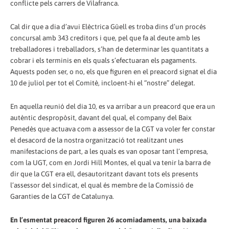
conflicte pels carrers de Vilafranca.
Cal dir que a dia d’avui Elèctrica Güell es troba dins d’un procés
concursal amb 343 creditors i que, pel que fa al deute amb les
treballadores i treballadors, s’han de determinar les quantitats a
cobrar i els terminis en els quals s’efectuaran els pagaments.
Aquests poden ser, o no, els que figuren en el preacord signat el dia
10 de juliol per tot el Comitè, incloent-hi el “nostre” delegat.
En aquella reunió del dia 10, es va arribar a un preacord que era un
autèntic despropòsit, davant del qual, el company del Baix
Penedès que actuava com a assessor de la CGT va voler fer constar
el desacord de la nostra organització tot realitzant unes
manifestacions de part, a les quals es van oposar tant l’empresa,
com la UGT, com en Jordi Hill Montes, el qual va tenir la barra de
dir que la CGT era ell, desautoritzant davant tots els presents
l’assessor del sindicat, el qual és membre de la Comissió de
Garanties de la CGT de Catalunya.
En l’esmentat preacord figuren 26 acomiadaments, una baixada