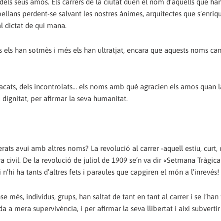
dels seus amos. Els carrers de la ciutat duen el nom d’aquells que han
apellans perdent-se salvant les nostres ànimes, arquitectes que s’enri
al dictat de qui mana.
 els han sotmès i més els han ultratjat, encara que aquests noms can
racats, dels incontrolats… els noms amb què agracien els amos quan l
dignitat, per afirmar la seva humanitat.
rats avui amb altres noms? La revolució al carrer -aquell estiu, curt, 
 civil. De la revolució de juliol de 1909 se’n va dir «Setmana Tràgica
n’hi ha tants d’altres fets i paraules que capgiren el món a l’inrevés!
e més, individus, grups, han saltat de tant en tant al carrer i se l’han
a a mera supervivència, i per afirmar la seva llibertat i així subvertir