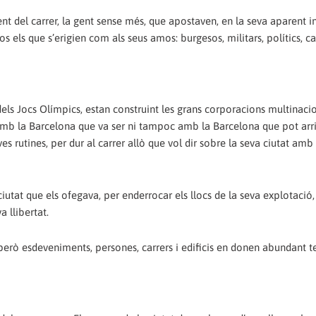
t del carrer, la gent sense més, que apostaven, en la seva aparent i
los els que s’erigien com als seus amos: burgesos, militars, polítics, c
els Jocs Olímpics, estan construint les grans corporacions multinaci
 amb la Barcelona que va ser ni tampoc amb la Barcelona que pot arri
ves rutines, per dur al carrer allò que vol dir sobre la seva ciutat amb
iutat que els ofegava, per enderrocar els llocs de la seva explotació,
a llibertat.
, però esdeveniments, persones, carrers i edificis en donen abundant t