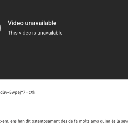
ded&v=SwpejY7HcXk
eixem, ens han dit ostentosament des de fa molts anys quina és la seva