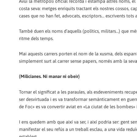
Avui la metròpoli oficial recorda i estampa altres noms, el 
costa seva: metges enriquits tractant els nostres cossos, c
cases que no han fet, advocats, escriptors… escrivents tots 
També duen els noms d’aquells (polítics, militars…) que més
ritme dels temps.
Mai aquests carrers porten el nom de la xusma, dels espar
simplement surt al carrer sense papers, només amb la seva 
(Milicianes. Ni manar ni obeir)
Tornar el significat a les paraules, als esdeveniments recupe
ser desvirtuada i es va transformar semànticament en guerra
de Foc» es va convertir aviat en «La ciutat de les bombes» i 
I ens quedem amb que així va ser, i així podria ser: gent sens
manifestar el seu refús a un treball esclau, a una vida reduïd
establert.