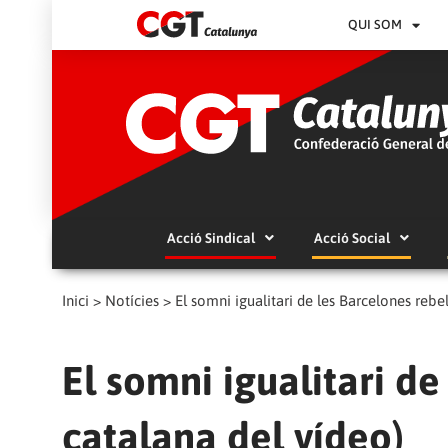
QUI SOM
Acció Sindical
Acció Social
Inici
>
Notícies
>
El somni igualitari de les Barcelones rebel
El somni igualitari de
catalana del vídeo)