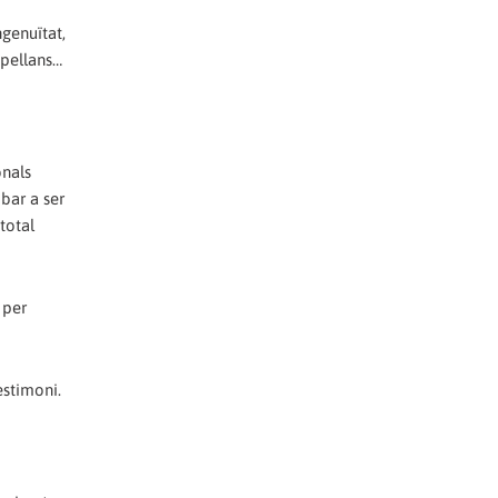
ngenuïtat,
apellans…
onals
bar a ser
 total
 per
estimoni.