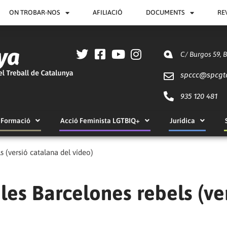
ON TROBAR-NOS
AFILIACIÓ
DOCUMENTS
RE
C/ Burgos 59, 
spccc@
spcgt
935 120 481
Formació
Acció Feminista LGTBIQ+
Jurídica
s (versió catalana del vídeo)
 les Barcelones rebels (ve