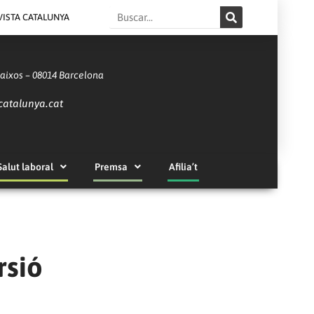
Search
VISTA CATALUNYA
Baixos – 08014 Barcelona
catalunya.cat
Salut laboral
Premsa
Afilia’t
rsió