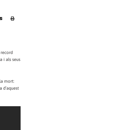
 record
a i als seus
la mort:
va d’aquest