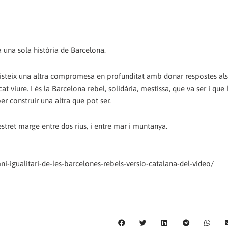
a una sola història de Barcelona.
persisteix una altra compromesa en profunditat amb donar respostes als
t viure. I és la Barcelona rebel, solidària, mestissa, que va ser i que
er construir una altra que pot ser.
estret marge entre dos rius, i entre mar i muntanya.
i-igualitari-de-les-barcelones-rebels-versio-catalana-del-video/