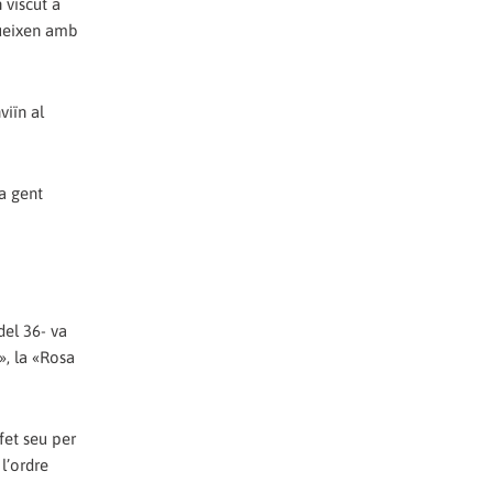
 viscut a
queixen amb
viïn al
a gent
del 36- va
», la «Rosa
 fet seu per
 l’ordre