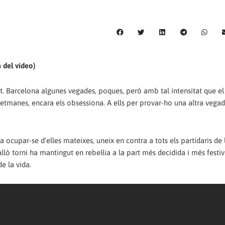
a del vídeo)
. Barcelona algunes vegades, poques, però amb tal intensitat que el
o setmanes, encara els obsessiona. A ells per provar-ho una altra vegad
a ocupar-se d’elles mateixes, uneix en contra a tots els partidaris de 
allò torni ha mantingut en rebel·lia a la part més decidida i més festi
de la vida.