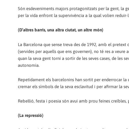
Són esdeveniments majors protagonitzats per la gent, la gen
per la vida enfront la supervivència a la qual volien reduir-
(D’altres barris, una altra ciutat, un altre món)
La Barcelona que sense treva des de 1992, amb el pretext d
(servides per aquells que ens governen), no té res a veure
quan la seva gent torni a sortir de les seves cases, de les se
autonomia.
Repetidament els barcelonins han sortit per enderrocar la c
cremar els símbols de la seva esclavitud i per afirmar la sev
Rebel·lió, festa i poesia són avui amb prou feines creïbles
(La repressió)