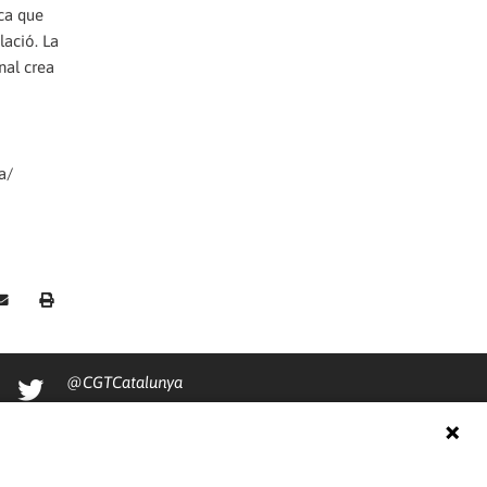
ica que
lació. La
nal crea
a/
@CGTCatalunya
cgtcatalunya
CGTCatalunya