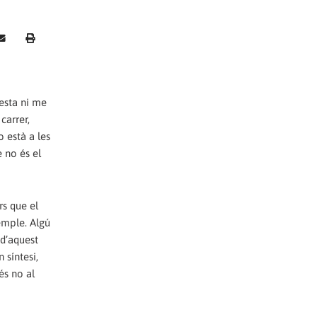
uesta ni me
carrer,
o està a les
e no és el
rs que el
emple. Algú
 d’aquest
 síntesi,
és no al