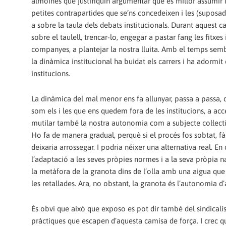
almoines que justifiquin argumentar que és millor assumir l
petites contrapartides que se’ns concedeixen i les (suposad
a sobre la taula dels debats institucionals. Durant aquest 
sobre el taulell, trencar-lo, engegar a pastar fang les fitxe
companyes, a plantejar la nostra lluita. Amb el temps sembla
la dinàmica institucional ha buidat els carrers i ha adormi
institucions.
La dinàmica del mal menor ens fa allunyar, passa a passa, 
som els i les que ens quedem fora de les institucions, a acce
mutilar també la nostra autonomia com a subjecte col·lectiu
Ho fa de manera gradual, perquè si el procés fos sobtat, fà
deixaria arrossegar. I podria néixer una alternativa real. 
l’adaptació a les seves pròpies normes i a la seva pròpia na
la metàfora de la granota dins de l’olla amb una aigua qu
les retallades. Ara, no obstant, la granota és l’autonomia d
És obvi que això que exposo es pot dir també del sindicali
pràctiques que escapen d’aquesta camisa de força. I crec 