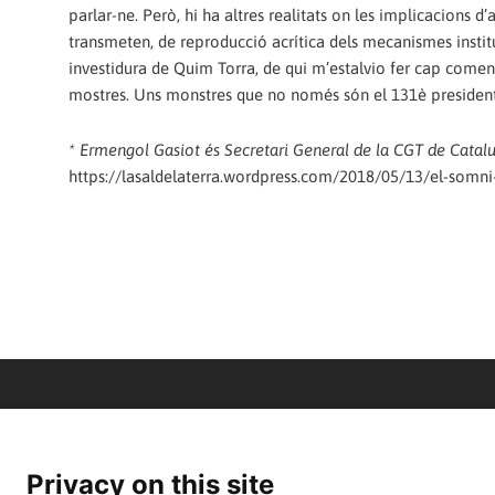
parlar-ne. Però, hi ha altres realitats on les implicacions 
transmeten, de reproducció acrítica dels mecanismes insti
investidura de Quim Torra, de qui m’estalvio fer cap coment
mostres. Uns monstres que no només són el 131è president 
* Ermengol Gasiot és Secretari General de la CGT de Catal
https://lasaldelaterra.wordpress.com/2018/05/13/el-somni-
Privacy on this site