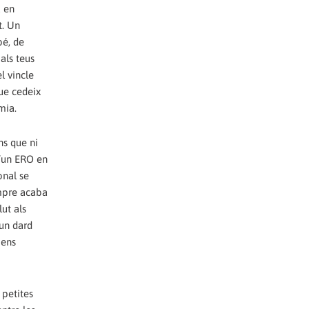
a en
t. Un
bé, de
als teus
l vincle
que cedeix
mia.
ns que ni
d’un ERO en
onal se
empre acaba
ut als
 un dard
 ens
 petites