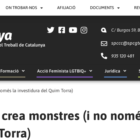
ON TROBAR-NOS
AFILIACIÓ
DOCUMENTS
RE
C/ Burgos 59, 
spccc@
spcgt
935 120 481
Formació
Acció Feminista LGTBIQ+
Jurídica
només la investidura del Quim Torra)
l crea monstres (i no nomé
Torra)