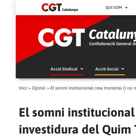
QUI SOM
Acció Sindical
Acció Social
Inici
>
Opinió
>
El somni institucional crea monstres (i no 
El somni instituciona
investidura del Quim 