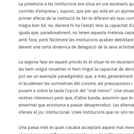
La presència a les institucions ens situa en uns escenaris q
comitès d’empresa i, suposo, que per qui està en un ajunta
primer efecte de la institució és fer-te diferent als teus co
màgia ben bé, no; darrera hi ha l’estat) tens la capacitat 
iguals que, paradoxalment, no tenen aquesta mateixa capaci
amb fora, però fàcilment les institucions acaben debilitant
davant una certa dinàmica de delegació de la seva activitat
La segona fase en aquest procés és el situar-te en escenaris
les hem volgut nosaltres ni hem tingut la capacitat de deci
pot ser un exemple paradigmàtic que, a més, generalment 
m’acudeixen les normatives del civisme, els pressupostos i
posant a sobre la taula l’opció del “mal menor”. Una situ
nostres interessos però que, d’altra banda, assumim que és l
enverinat que acostuma a passar desapercebut. Les alternat
ofereix el joc institucional. Unes institucions que no són n
Una passa més és quan s’acaba acceptant aquest mal menor. 