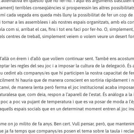
’alternativa en qüestió que no fer-ho. I aquí els arguments basculen e
ament) terribles conseqüències si prosperessin les altres possibilita
camí cada vegada ens queda més lluny la possibilitat de fer un cop de
s i tornar a les assemblees i als nostres espais organitzats, amb els c
 com si, arribat el cas, fins i tot ens faci por fer-ho. O, simplemen
t els centres de treball, simplement veiem o volem veure un desert for
d’allà on érem i d’allò que volíem continuar sent. També ens acostu
ptar les regles del seu joc i a imposar la cultura de la delegació. És a
 cedint als companys/es que hi participen la nostra capacitat de fer 
cilment hi hauria que de manera conscient en sortiria ràpidament i n
En canvi, de manera lenta però ferma el joc institucional acaba imposa
turalesa que, com deia, respon a l’aparell de l’estat. És anàloga a la
e poc a poc va pujant de temperatura i que es va posar de moda a l’
’aquells espais socials que en un determinat moment entren al joc ins
sme on jo milito de fa anys. Ben cert. Vull pensar, però, que manteni
que ja fa temps que companys/es posen el tema sobre la taula i recl