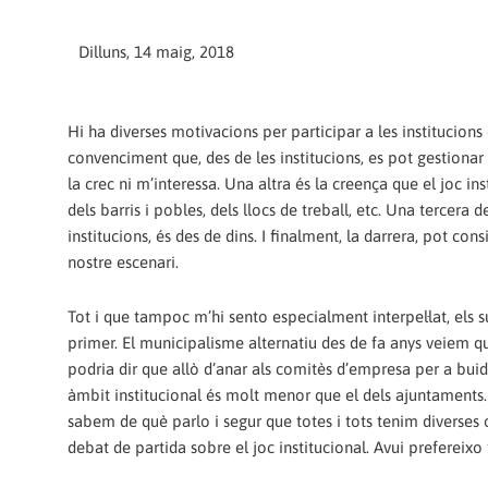
Dilluns, 14 maig, 2018
Hi ha diverses motivacions per participar a les institucion
convenciment que, des de les institucions, es pot gestionar 
la crec ni m’interessa. Una altra és la creença que el joc ins
dels barris i pobles, dels llocs de treball, etc. Una tercera
institucions, és des de dins. I finalment, la darrera, pot co
nostre escenari.
Tot i que tampoc m’hi sento especialment interpel·lat, els 
primer. El municipalisme alternatiu des de fa anys veiem q
podria dir que allò d’anar als comitès d’empresa per a buida
àmbit institucional és molt menor que el dels ajuntaments. I
sabem de què parlo i segur que totes i tots tenim diverses o
debat de partida sobre el joc institucional. Avui prefereixo