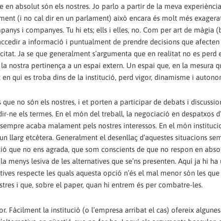
ue en absolut són els nostres. Jo parlo a partir de la meva experiènci
ment (i no cal dir en un parlament) això encara és molt més exagera
mpanys i companyes. Tu hi ets; ells i elles, no. Com per art de màgia (
d’accedir a informació i puntualment de prendre decisions que afecten 
tat. Ja se que generalment s’argumenta que en realitat no es perd e
 la nostra pertinença a un espai extern. Un espai que, en la mesura 
 en qui es troba dins de la institució, perd vigor, dinamisme i autono
 que no són els nostres, i et porten a participar de debats i discussio
dir-ne els termes. En el món del treball, la negociació en despatxos 
sempre acaba malament pels nostres interessos. En el món instituci
 un llarg etcètera. Generalment el desenllaç d’aquestes situacions s
ació que no ens agrada, que som conscients de que no respon en absol
a menys lesiva de les alternatives que se’ns presenten. Aquí ja hi ha
ives respecte les quals aquesta opció n’és el mal menor són les que
ostres i que, sobre el paper, quan hi entrem és per combatre-les.
Fàcilment la institució (o l’empresa arribat el cas) ofereix algunes