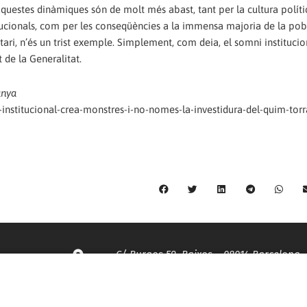
d’aquestes dinàmiques són de molt més abast, tant per la cultura polít
tucionals, com per les conseqüències a la immensa majoria de la pob
ari, n’és un trist exemple. Simplement, com deia, el somni institucio
de la Generalitat.
unya
institucional-crea-monstres-i-no-nomes-la-investidura-del-quim-torr
C/ Burgos 59, Baixos – 08014 Barcelona
spccc@
spcgtcatalunya.cat