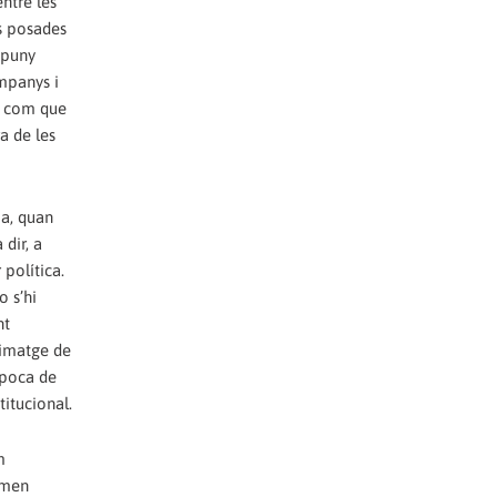
ntre les
ts posades
 puny
ompanys i
t, com que
a de les
ma, quan
 dir, a
política.
o s’hi
nt
 imatge de
època de
titucional.
m
amen