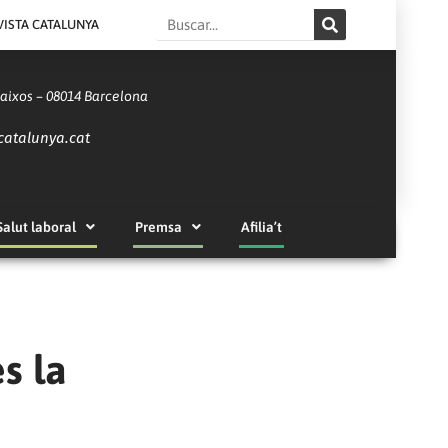
Search
VISTA CATALUNYA
Baixos – 08014 Barcelona
catalunya.cat
Salut laboral
Premsa
Afilia’t
s la