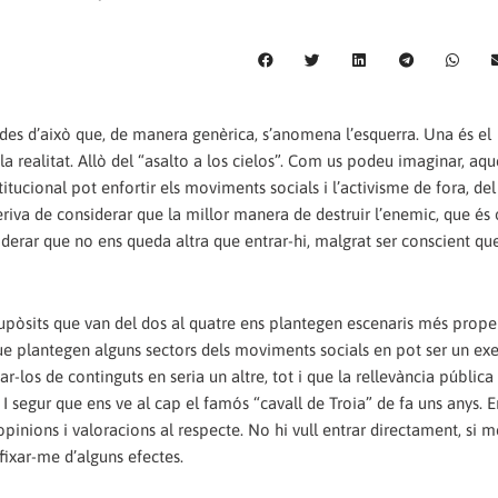
s des d’això que, de manera genèrica, s’anomena l’esquerra. Una és el
la realitat. Allò del “asalto a los cielos”. Com us podeu imaginar, aq
titucional pot enfortir els moviments socials i l’activisme de fora, del 
 deriva de considerar que la millor manera de destruir l’enemic, que és 
nsiderar que no ens queda altra que entrar-hi, malgrat ser conscient qu
supòsits que van del dos al quatre ens plantegen escenaris més prope
ue plantegen alguns sectors dels moviments socials en pot ser un ex
r-los de continguts en seria un altre, tot i que la rellevància pública
 segur que ens ve al cap el famós “cavall de Troia” de fa uns anys. En
pinions i valoracions al respecte. No hi vull entrar directament, si m
 fixar-me d’alguns efectes.