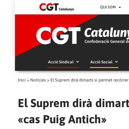
QUI SOM
Acció Sindical
Acció Social
Inici
>
Notícies
>
El Suprem dirà dimarts si permet recórrer
El Suprem dirà dimart
«cas Puig Antich»