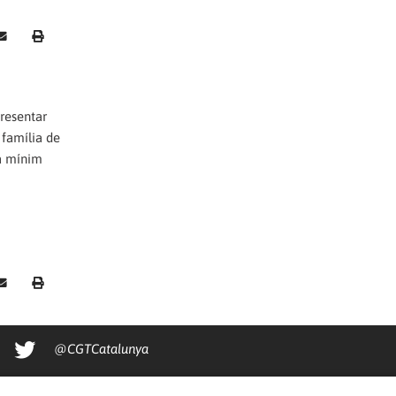
presentar
 família de
 a mínim
@CGTCatalunya
cgtcatalunya