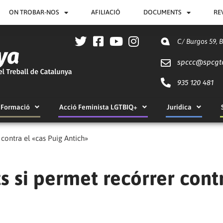
ON TROBAR-NOS
AFILIACIÓ
DOCUMENTS
RE
C/ Burgos 59, 
spccc@
spcgt
935 120 481
Formació
Acció Feminista LGTBIQ+
Jurídica
 contra el «cas Puig Antich»
s si permet recórrer cont