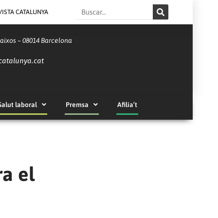
Search
VISTA CATALUNYA
Baixos – 08014 Barcelona
catalunya.cat
Salut laboral
Premsa
Afilia’t
ra el