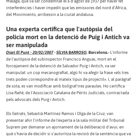
Màlaga, que va ser condemnat el 6 d'agost de 1937 per haver fet
interferències i haver impedit que les emissores del nord d'Àfrica,
del Movimiento, arribessin a la ciutat andalusa.
Una experta certifica que l'autòpsia del
policia mort en la detenció de Puig i Antich va
ser manipulada
Diari El Punt - 20/02/2007
-
SÍLVIA BARROSO
. Barcelona.-
L'informe
de l'autòpsia del subinspector Francisco Anguas, mort en el
forcejament de la detenció de Salvador Puig i Antich, va ser
manipulat: un cop mecanografiat, algú hi va afegir la frase «els tres
trets poden correspondre al mateix tipus de projectil». I, al paràgraf
de sota, es van modificar amb bolígraf tres paraules. Ho certifica
Lisa Rañé, de l'Associació Catalana de Pèrits Judicials, contractada
pels advocats dels Puig i Antich.
Els lletrats, Sebastià Martínez Ramos i Olga de la Cruz, van
presentar ahir l'informe de l'experta a la sala militar del Tribunal
Suprem per demanar un ajornament de la deliberació d'avui, en
què s'havia de decidir si s'autoritza la revisió de la sentència que va