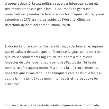
d'aquesta decisió, la sala militar va acordar interrogar abans els
testimonis proposats per la família. Aquest 31 de gener els
magistrats van prendre declaració al doctor Joaquín Latorre, que el
setembre de 1973 era metge resident a l'Hospital Clínic de
Barcelona, ajudant del doctor Ramon Barjau.
El doctor Latorre, com també deia Barjau, va declarar en el Suprem
que el cadàver del subinspector Francisco Anguas, per la mort del
qual va ser condemnat Puig Antich, tenia com a mínim cinc
impactes de bala i que no sabia per què a l'autòpsia n'hi havia
només tres. Per aquest motiu, és a dir per la diferència entre els
impactes que es van atribuir a l'anarquista català i els que tenia el
cos, la família també volia que s'interrogués el metge que va fer
l'autòpsia.
Tot i això, la setmana passada la sala Cinquena va ser informada