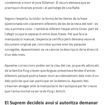
condemnar a mort el jove llibertari. El recurs demana que es
practiquin diverses proves i el peritatge de Lisa Rañé.
Segons l'experta, la mida i la forma de les lletres de la frase
qüestionada són clarament diferents de les de la resta del text –es
veu a primera vista– i també es diferent l'espai entre línies: part de
l'afegit ocupa la separació entre dues frases. Pel que fa a la
manipulació manual, l'experta la certifica però demana veure el
document original per concretar quines eren les paraules
corregides. Aparentment, es va canviar la descripció de la direcció
d'un dels trets.
Aquestes correccions poden ser la clau del cas, ja que els advocats
de la família Puig creuen que Anguas presentava ferides d'armes
diferents perquè podria haver mort accidentalment dels trets d'un
dels policies que van participar en la detenció. Aquests fets
s'haurien amagat amb la manipulació de l'autòpsia per fer creure
que l'arma mortal va ser la de Puig i Antich.
El Suprem decideix avui si autoritza demanar