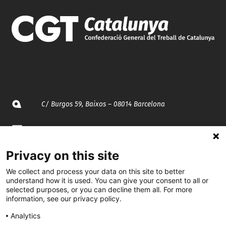
C/ Burgos 59, Baixos – 08014 Barcelona
spccc@
spcgtcatalunya.cat
Privacy on this site
935 120 481
We collect and process your data on this site to better
understand how it is used. You can give your consent to all or
@CGTCatalunya
selected purposes, or you can decline them all. For more
information, see our privacy policy.
cgtcatalunya
Analytics
CGTCatalunya