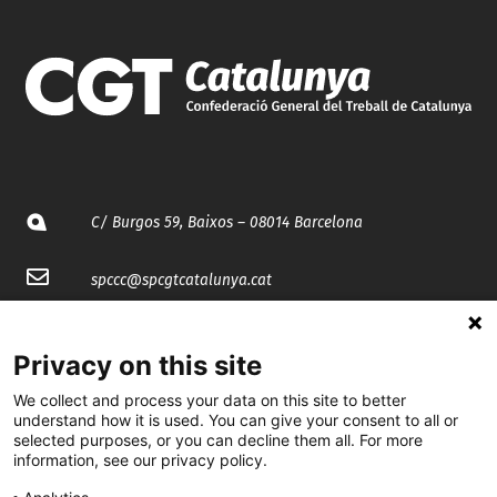
C/ Burgos 59, Baixos – 08014 Barcelona
spccc@
spcgtcatalunya.cat
935 120 481
Privacy on this site
We collect and process your data on this site to better
@CGTCatalunya
understand how it is used. You can give your consent to all or
selected purposes, or you can decline them all. For more
cgtcatalunya
information, see our privacy policy.
CGTCatalunya