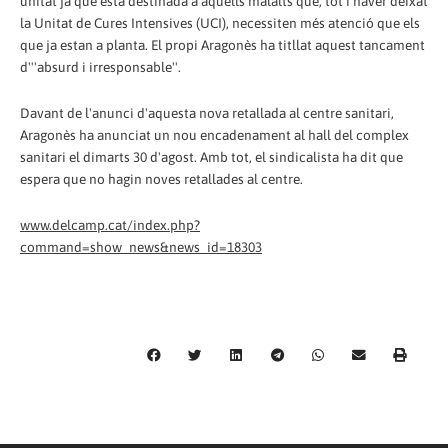
unitat ja que està destinada a aquells malalts que, tot i haver deixat
la Unitat de Cures Intensives (UCI), necessiten més atenció que els
que ja estan a planta. El propi Aragonès ha titllat aquest tancament
d'''absurd i irresponsable''.
Davant de l'anunci d'aquesta nova retallada al centre sanitari,
Aragonès ha anunciat un nou encadenament al hall del complex
sanitari el dimarts 30 d'agost. Amb tot, el sindicalista ha dit que
espera que no hagin noves retallades al centre.
www.delcamp.cat/index.php?
command=show_news&news_id=18303