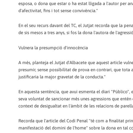
esposa, o dona que estar o ha estat lligada a l'autor per a
d'afectivitat, fins i tot sense convivència."
En el seu recurs davant del TC, el Jutjat recorda que la pena
de sis mesos a tres anys, si fos la dona l'autora de l'agress
Vulnera la presumpció d'innocència
A més, planteja el Jutjat d'Albacete que aquest article vulne
presumir, sense possibilitat de prova en contrari, que tota 
justificaria la major gravetat de la conducta."
En aquesta sentència, que avui esmenta el diari "Público", el
seva voluntat de sancionar més unes agressions que entén
context de desigualtat en l'àmbit de les relacions de parell
Recorda que l'article del Codi Penal "té com a finalitat pr
manifestació del domini de l'home" sobre la dona en tal co