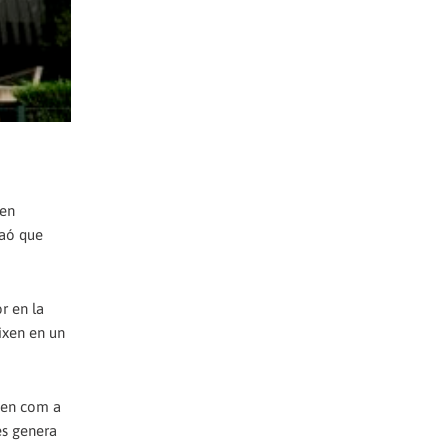
"en
raó que
r en la
ixen en un
ixen com a
es genera