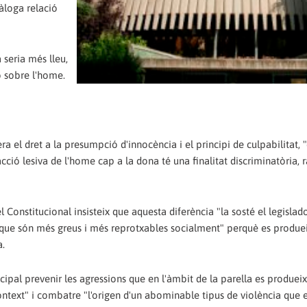
nàloga relació
 seria més lleu,
ió sobre l'home.
ra el dret a la presumpció d'innocència i el principi de culpabilitat, 
acció lesiva de l'home cap a la dona té una finalitat discriminatòria, 
 Constitucional insisteix que aquesta diferència "la sosté el legislado
 que són més greus i més reprotxables socialment" perquè es produe
a.
incipal prevenir les agressions que en l'àmbit de la parella es produe
ntext" i combatre "l'origen d'un abominable tipus de violència que 