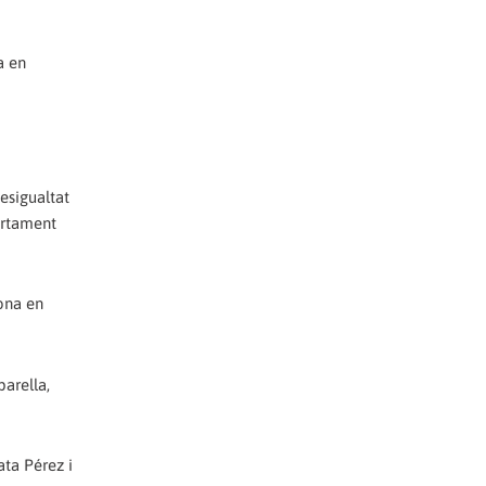
a en
esigualtat
ortament
dona en
"
parella,
ata Pérez i