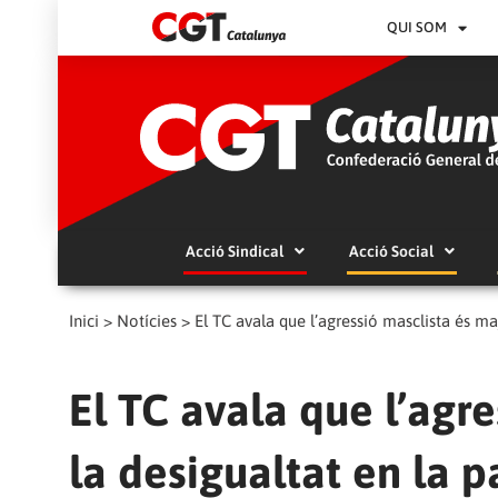
QUI SOM
Acció Sindical
Acció Social
Inici
>
Notícies
>
El TC avala que l’agressió masclista és maj
El TC avala que l’agr
la desigualtat en la p