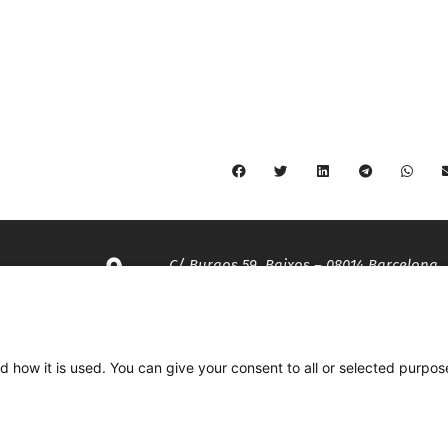
C/ Burgos 59, Baixos – 08014 Barcelona
spccc@
spcgtcatalunya.cat
d how it is used. You can give your consent to all or selected purpos
935 120 481