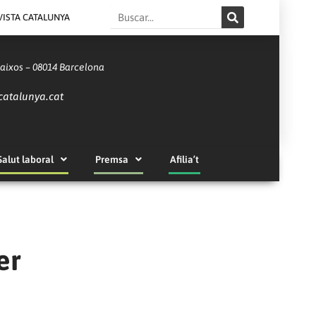
Search
VISTA CATALUNYA
Baixos – 08014 Barcelona
catalunya.cat
Salut laboral
Premsa
Afilia’t
er