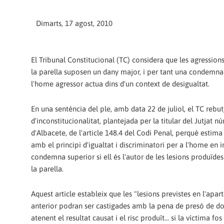
Dimarts, 17 agost, 2010
El Tribunal Constitucional (TC) considera que les agression
la parella suposen un dany major, i per tant una condemna
l'home agressor actua dins d'un context de desigualtat.
En una sentència del ple, amb data 22 de juliol, el TC rebut
d'inconstitucionalitat, plantejada per la titular del Jutjat 
d'Albacete, de l'article 148.4 del Codi Penal, perquè estim
amb el principi d'igualtat i discriminatori per a l'home en
condemna superior si ell és l'autor de les lesions produïdes
la parella.
Aquest article estableix que les "lesions previstes en l'aparta
anterior podran ser castigades amb la pena de presó de dos
atenent el resultat causat i el risc produït... si la víctima fo