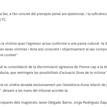
la llei, a l'en concret del precepte penal ara qüestionat, i la suficiènci
l TC.
la víctima quan l'agressor actua conforme a una pauta cultural -la d
 les seves víctimes i dota així conscient i objectivament al seu comp
tre context".
què la consolidació de la discriminació agressiva de l'home cap a la 
ucta, que restringeix les possibilitats d'actuació lliure de la víctima.
a no vindria donada exclusivament per l'existència d'una relació de 
", deixant a les mans del tribunal acordar-la.
discrepants dels magistrats Javier Delgado Barrio, Jorge Rodríguez-Zap