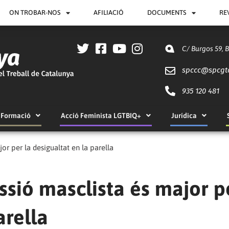
ON TROBAR-NOS
AFILIACIÓ
DOCUMENTS
RE
C/ Burgos 59, 
spccc@
spcgt
935 120 481
Formació
Acció Feminista LGTBIQ+
Jurídica
or per la desigualtat en la parella
essió masclista és major p
arella