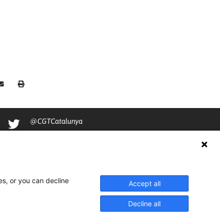
@CGTCatalunya
cgtcatalunya
CGTCatalunya
cgtcatalunya
es, or you can decline
Accept all
Decline all