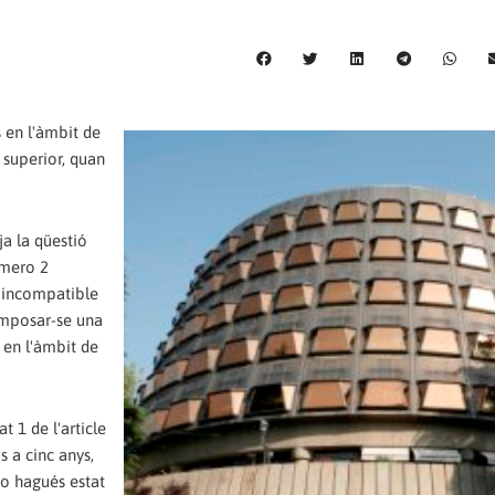
s en l'àmbit de
 superior, quan
ja la qüestió
número 2
a incompatible
 imposar-se una
 en l'àmbit de
t 1 de l'article
 a cinc anys,
s o hagués estat