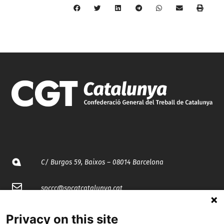
C/ Burgos 59, Baixos – 08014 Barcelona
spccc@
spcgtcatalunya.cat
935 120 481
Privacy on this site