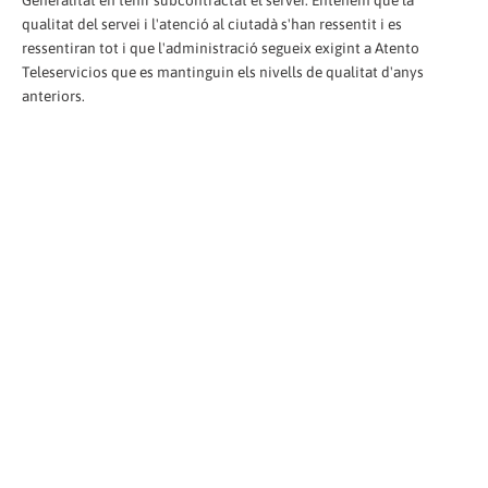
Generalitat en tenir subcontractat el servei. Entenem que la
qualitat del servei i l'atenció al ciutadà s'han ressentit i es
ressentiran tot i que l'administració segueix exigint a Atento
Teleservicios que es mantinguin els nivells de qualitat d'anys
anteriors.