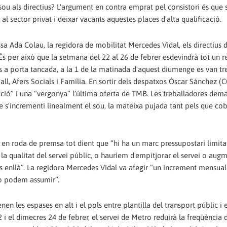
 sou als directius? L'argument en contra emprat pel consistori és que 
l sector privat i deixar vacants aquestes places d'alta qualificació.
sa Ada Colau, la regidora de mobilitat Mercedes Vidal, els directius 
 És per això que la setmana del 22 al 26 de febrer esdevindrà tot un r
s a porta tancada, a la 1 de la matinada d'aquest diumenge es van tr
all, Afers Socials i Família. En sortir dels despatxos Òscar Sánchez (C
ció” i una “vergonya” l’última oferta de TMB. Les treballadores de
ue s'incrementi linealment el sou, la mateixa pujada tant pels que c
i en roda de premsa tot dient que “hi ha un marc pressupostari limitat
 qualitat del servei públic, o hauríem d'empitjorar el servei o aug
enllà”. La regidora Mercedes Vidal va afegir “un increment mensual
ho podem assumir”.
n les espases en alt i el pols entre plantilla del transport públic i e
 i el dimecres 24 de febrer, el servei de Metro reduirà la freqüència 