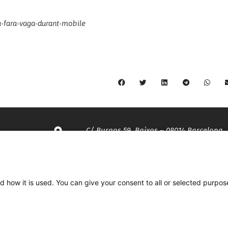
na-fara-vaga-durant-mobile
C/ Burgos 59, Baixos – 08014 Barcelona
spccc@
spcgtcatalunya.cat
d how it is used. You can give your consent to all or selected purpos
935 120 481