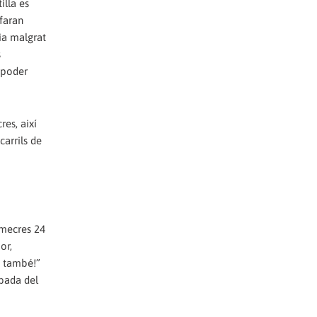
illa es
 faran
ia malgrat
s
l poder
res, així
carrils de
imecres 24
or,
s també!”
ibada del