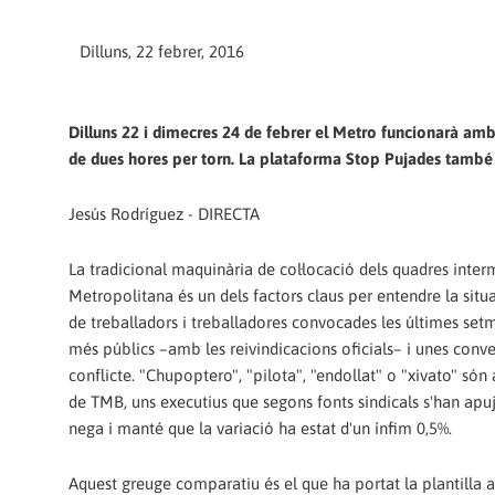
Dilluns, 22 febrer, 2016
Dilluns 22 i dimecres 24 de febrer el Metro funcionarà amb 
de dues hores per torn. La plataforma Stop Pujades també
Jesús Rodríguez - DIRECTA
La tradicional maquinària de col·locació dels quadres interme
Metropolitana és un dels factors claus per entendre la situ
de treballadors i treballadores convocades les últimes setm
més públics –amb les reivindicacions oficials– i unes conve
conflicte. "Chupoptero", "pilota", "endollat" o "xivato" són a
de TMB, uns executius que segons fonts sindicals s'han apu
nega i manté que la variació ha estat d'un ínfim 0,5%.
Aquest greuge comparatiu és el que ha portat la plantilla a 