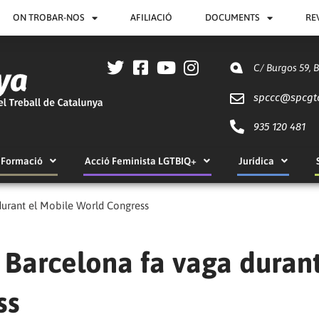
ON TROBAR-NOS
AFILIACIÓ
DOCUMENTS
RE
C/ Burgos 59, 
spccc@
spcgt
935 120 481
Formació
Acció Feminista LGTBIQ+
Jurídica
 durant el Mobile World Congress
e Barcelona fa vaga durant
ss