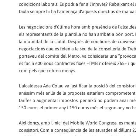
condicions laborals. Es podria fer a l'inrevés? Rebaixant el
taula sempre hi ha l'amenaça d'aquests directius de marxar a
Les negociacions d'última hora amb presència de l'alcaldes
els representants de la plantilla no han arribat a bon port.
la mobilitat de la ciutat. Després de nou hores de converse
negociacions que es feien a la seu de la conselleria de Treb
portaveu del comitè del Metro, va considerar una “provoca
es facin 600 nous contractes fixes –TMB n'ofereix 265– i q
com pels que cobren menys.
L'alcaldessa Ada Colau va justificar la posició del consistor
anéssim més enllà de la proposta estaríem comprometent la
tarifes o augmentar impostos, per això no podem anar més 
150 euros el primer any i 150 euros més el segon any no 
Així doncs, amb l'inici del Mobile World Congress, es mantene
consistori. Com a conseqüència de les aturades el dilluns 22