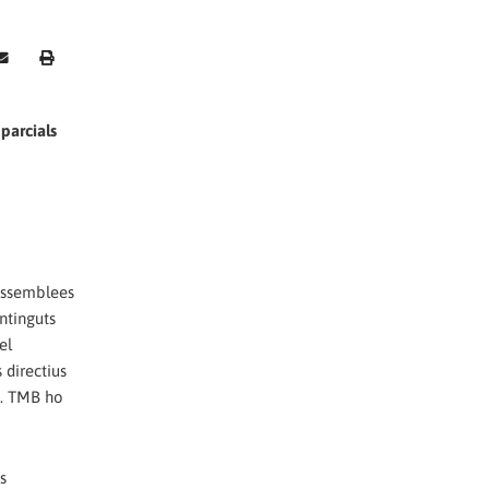
parcials
 assemblees
ntinguts
el
 directius
a. TMB ho
s