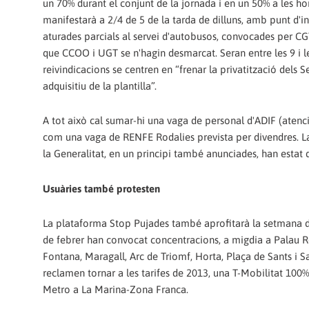
un 70% durant el conjunt de la jornada i en un 50% a les hor
manifestarà a 2/4 de 5 de la tarda de dilluns, amb punt d'ini
aturades parcials al servei d'autobusos, convocades per C
que CCOO i UGT se n'hagin desmarcat. Seran entre les 9 i les 
reivindicacions se centren en “frenar la privatització dels 
adquisitiu de la plantilla”.
A tot això cal sumar-hi una vaga de personal d'ADIF (atenció
com una vaga de RENFE Rodalies prevista per divendres. La v
la Generalitat, en un principi també anunciades, han estat 
Usuàries també protesten
La plataforma Stop Pujades també aprofitarà la setmana del
de febrer han convocat concentracions, a migdia a Palau Rei
Fontana, Maragall, Arc de Triomf, Horta, Plaça de Sants i Sa
reclamen tornar a les tarifes de 2013, una T-Mobilitat 100% p
Metro a La Marina-Zona Franca.