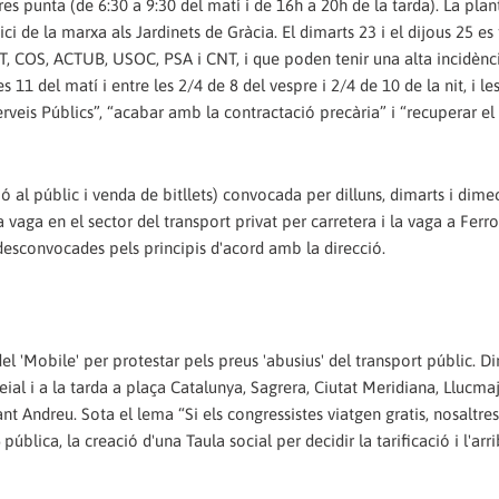
es punta (de 6:30 a 9:30 del matí i de 16h a 20h de la tarda). La plant
ci de la marxa als Jardinets de Gràcia. El dimarts 23 i el dijous 25 es
GT, COS, ACTUB, USOC, PSA i CNT, i que poden tenir una alta incidènc
11 del matí i entre les 2/4 de 8 del vespre i 2/4 de 10 de la nit, i le
Serveis Públics”, “acabar amb la contractació precària” i “recuperar e
 al públic i venda de bitllets) convocada per dilluns, dimarts i dimec
aga en el sector del transport privat per carretera i la vaga a Ferro
desconvocades pels principis d'acord amb la direcció.
 'Mobile' per protestar pels preus 'abusius' del transport públic. D
al i a la tarda a plaça Catalunya, Sagrera, Ciutat Meridiana, Llucmaj
nt Andreu. Sota el lema “Si els congressistes viatgen gratis, nosaltre
ública, la creació d'una Taula social per decidir la tarificació i l'arr