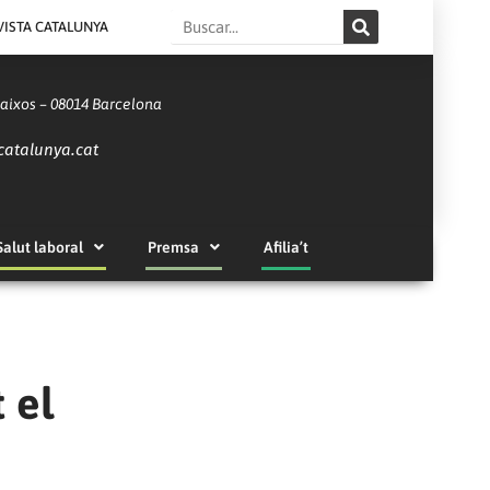
Search
VISTA CATALUNYA
Baixos – 08014 Barcelona
catalunya.cat
Salut laboral
Premsa
Afilia’t
 el