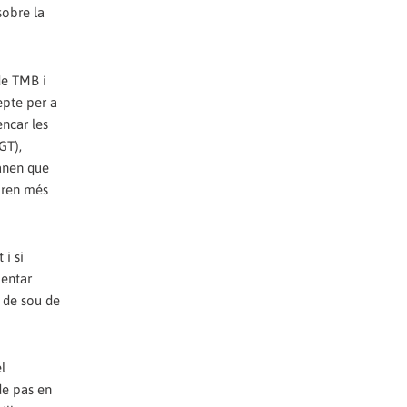
sobre la
de TMB i
epte per a
encar les
GT),
manen que
obren més
 i si
mentar
 de sou de
l
de pas en