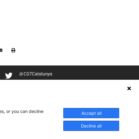
@CGTCatalunya
cgtcatalunya
CGTCatalunya
cgtcatalunya
es, or you can decline
Accept all
Decline all