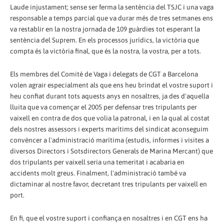
Laude injustament; sense ser ferma la sentència del TSJC i una vaga
responsable a temps parcial que va durar més de tres setmanes ens
va restablir en la nostra jornada de 109 guàrdies tot esperant la
sentència del Suprem. En els processos jurídics, la victòria que
compta és la victòria final, que és la nostra, la vostra, per a tots.
Els membres del Comitè de Vaga i delegats de CGT a Barcelona
volen agrair especialment als que ens heu brindat el vostre suport i
heu confiat durant tots aquests anys en nosaltres, ja des d'aquella
lluita que va començar el 2005 per defensar tres tripulants per
vaixell en contra de dos que volia la patronal, i en la qual al costat
dels nostres assessors i experts marítims del sindicat aconseguim
convèncer a l'administració marítima (estudis, informes i visites a
diversos Directors i Sotsdirectors Generals de Marina Mercant) que
dos tripulants per vaixell seria una temeritat i acabaria en
accidents molt greus. Finalment, l'administració també va
dictaminar al nostre favor, decretant tres tripulants per vaixell en
port.
En fi, que el vostre suport i confiança en nosaltres i en CGT ens ha