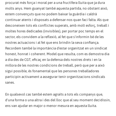
procurat més força i moral per a una fructífera lluita que ja dura
molts anys. Hem guanyat també aquesta partida, no obstant això,
estem convençuts que no podem baixar la guàrdia i caldrà
continuar atents i disposats a defensar-nos quan faci falta. Als que
desconeixen tots els conflictes superats, amb molt esforç, treball i
moltes hores dedicades (invisibles), per portar poc temps en el
sector, els convidem a la reflexió, al fet que s'informin bé de les
nostres actuacions i al fet que ens brindin la seva confiança.
Recordem també la importància d'estar organitzat en un sindicat
honest, honrat i coherent. Model que resulta, com es demostra dia
a dia des de CGT, eficaç en la defensa dels nostres drets i en la
millora de les nostres condicions de treball, però que per a això
sigui possible, és fonamental que les persones treballadores
participin activament a assegurar tenir organitzacions sindicals
sanes.
En qualsevol cas també estem agraïts a tots els companys que,
d'una forma o una altra i des del lloc que al seu moment decidissin,
ens van ajudar en major o menor mesura en aquesta lluita.