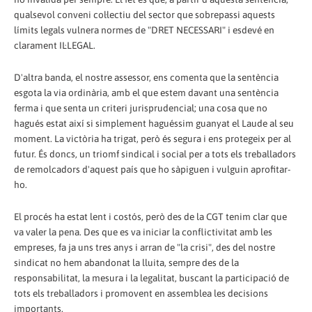
qualsevol conveni col·lectiu del sector que sobrepassi aquests
límits legals vulnera normes de "DRET NECESSARI" i esdevé en
clarament IL·LEGAL.
D'altra banda, el nostre assessor, ens comenta que la sentència
esgota la via ordinària, amb el que estem davant una sentència
ferma i que senta un criteri jurisprudencial; una cosa que no
hagués estat així si simplement haguéssim guanyat el Laude al seu
moment. La victòria ha trigat, però és segura i ens protegeix per al
futur. És doncs, un triomf sindical i social per a tots els treballadors
de remolcadors d'aquest país que ho sàpiguen i vulguin aprofitar-
ho.
El procés ha estat lent i costós, però des de la CGT tenim clar que
va valer la pena. Des que es va iniciar la conflictivitat amb les
empreses, fa ja uns tres anys i arran de "la crisi", des del nostre
sindicat no hem abandonat la lluita, sempre des de la
responsabilitat, la mesura i la legalitat, buscant la participació de
tots els treballadors i promovent en assemblea les decisions
importants.