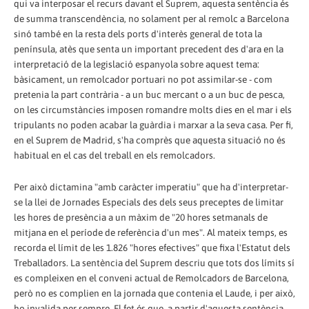
qui va interposar el recurs davant el Suprem, aquesta sentència és
de summa transcendència, no solament per al remolc a Barcelona
sinó també en la resta dels ports d'interès general de tota la
península, atès que senta un important precedent des d'ara en la
interpretació de la legislació espanyola sobre aquest tema:
bàsicament, un remolcador portuari no pot assimilar-se - com
pretenia la part contrària - a un buc mercant o a un buc de pesca,
on les circumstàncies imposen romandre molts dies en el mar i els
tripulants no poden acabar la guàrdia i marxar a la seva casa. Per fi,
en el Suprem de Madrid, s'ha comprès que aquesta situació no és
habitual en el cas del treball en els remolcadors.
Per això dictamina "amb caràcter imperatiu" que ha d'interpretar-
se la llei de Jornades Especials des dels seus preceptes de limitar
les hores de presència a un màxim de "20 hores setmanals de
mitjana en el període de referència d'un mes". Al mateix temps, es
recorda el límit de les 1.826 "hores efectives" que fixa l'Estatut dels
Treballadors. La sentència del Suprem descriu que tots dos límits sí
es compleixen en el conveni actual de Remolcadors de Barcelona,
però no es complien en la jornada que contenia el Laude, i per això,
ho invalida per sempre. El fet és que, a partir d'aquesta sentència,