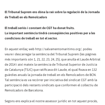
El Tribunal Suprem ens dóna la raó sobre la regulació de la Jornada
de Treball en els Remolcadors
El treball seriós i constant de CGT ha donat fruits.
La important sentència tindrà conseqüències positives per a les
condicions de treball en tot el sector.
En aquest enllaç web http://salvamentomaritimo.org/, podeu
veure i descarregar la sentència del Tribunal Suprem (les pàgines
més importants són 1, 21, 22, 23, 24, 25), que anul·la el Laude Arbitral
de 2014 i així mateix la sentència de Tribunal Superior de Justícia
de Catalunya (TSJC) que ratificava dit Laude, el qual fixava en 132
guàrdies anuals la jornada de treball en els Remolcadors de BCN.
Tal sentència es va recórrer per iniciativa del sindicat CGT amb la
participació dels restants sindicats que conformen el col·lectiu de
Remolcadors de Barcelona.
Segons ens explica el nostre assessor jurídic en tot aquest procés,