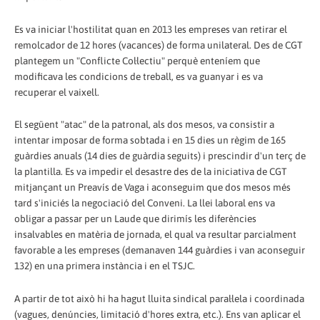
Es va iniciar l'hostilitat quan en 2013 les empreses van retirar el
remolcador de 12 hores (vacances) de forma unilateral. Des de CGT
plantegem un "Conflicte Col·lectiu" perquè enteníem que
modificava les condicions de treball, es va guanyar i es va
recuperar el vaixell.
El següent "atac" de la patronal, als dos mesos, va consistir a
intentar imposar de forma sobtada i en 15 dies un règim de 165
guàrdies anuals (14 dies de guàrdia seguits) i prescindir d'un terç de
la plantilla. Es va impedir el desastre des de la iniciativa de CGT
mitjançant un Preavís de Vaga i aconseguim que dos mesos més
tard s'iniciés la negociació del Conveni. La llei laboral ens va
obligar a passar per un Laude que dirimís les diferències
insalvables en matèria de jornada, el qual va resultar parcialment
favorable a les empreses (demanaven 144 guàrdies i van aconseguir
132) en una primera instància i en el TSJC.
A partir de tot això hi ha hagut lluita sindical paral·lela i coordinada
(vagues, denúncies, limitació d'hores extra, etc.). Ens van aplicar el