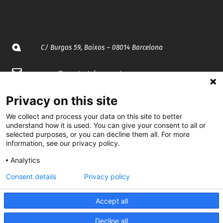
C/ Burgos 59, Baixos – 08014 Barcelona
spccc@
spcgtcatalunya.cat
935 120 481
Privacy on this site
We collect and process your data on this site to better
understand how it is used. You can give your consent to all or
@CGTCatalunya
selected purposes, or you can decline them all. For more
information, see our privacy policy.
cgtcatalunya
Analytics
CGTCatalunya
Consent details
Privacy policy
cgtcatalunya
Accept all
Decline all