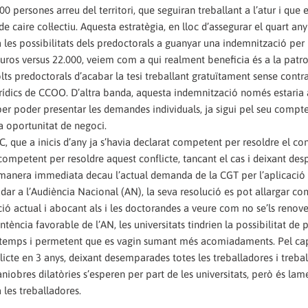
 persones arreu del territori, que seguiran treballant a l’atur i que 
e caire col·lectiu. Aquesta estratègia, en lloc d’assegurar el quart any
a les possibilitats dels predoctorals a guanyar una indemnització per
os versus 22.000, veiem com a qui realment beneficia és a la patro
lts predoctorals d’acabar la tesi treballant gratuïtament sense contr
jurídics de CCOO. D’altra banda, aquesta indemnització només estaria 
per poder presentar les demandes individuals, ja sigui pel seu compte
na oportunitat de negoci.
que a inicis d’any ja s’havia declarat competent per resoldre el conf
ncompetent per resoldre aquest conflicte, tancant el cas i deixant des
e manera immediata decau l’actual demanda de la CGT per l’aplicació 
lladar a l’Audiència Nacional (AN), la seva resolució es pot allargar 
ció actual i abocant als i les doctorandes a veure com no se’ls renove
ntència favorable de l’AN, les universitats tindrien la possibilitat de 
ls temps i permetent que es vagin sumant més acomiadaments. Pel cap
licte en 3 anys, deixant desemparades totes les treballadores i treba
maniobres dilatòries s’esperen per part de les universitats, però és la
les treballadores.