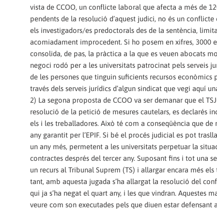
vista de CCOO, un conflicte laboral que afecta a més de 1200
pendents de la resolució d’aquest judici, no és un conflicte d
els investigadors/es predoctorals des de la sentència, limit
acomiadament improcedent. Si ho posem en xifres, 3000 eur
consolida, de pas, la pràctica a la que es veuen abocats mo
negoci rodó per a les universitats patrocinat pels serveis 
de les persones que tinguin suficients recursos econòmics 
través dels serveis jurídics d’algun sindicat que vegi aquí u
2) La segona proposta de CCOO va ser demanar que el TSJC, 
resolució de la petició de mesures cautelars, es declarés i
els i les treballadores. Això té com a conseqüència que d
any garantit per l’EPIF. Si bé el procés judicial es pot tras
un any més, permetent a les universitats perpetuar la situa
contractes després del tercer any. Suposant fins i tot una se
un recurs al Tribunal Suprem (TS) i allargar encara més e
tant, amb aquesta jugada s’ha allargat la resolució del conf
qui ja s’ha negat el quart any, i les que vindran. Aquestes 
veure com son executades pels que diuen estar defensant a 