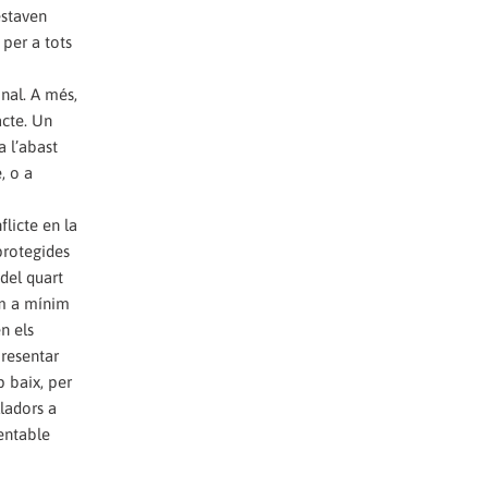
estaven
 per a tots
nal. A més,
acte. Un
a l’abast
, o a
licte en la
protegides
del quart
com a mínim
n els
presentar
 baix, per
lladors a
mentable