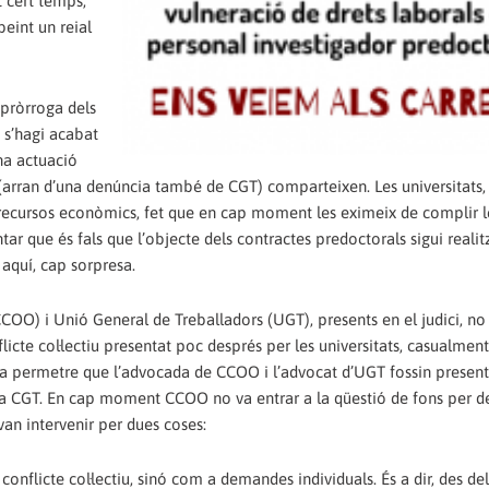
t cert temps,
eint un reial
 pròrroga dels
o s’hagi acabat
na actuació
 (arran d’una denúncia també de CGT) comparteixen. Les universitats, 
recursos econòmics, fet que en cap moment les eximeix de complir l
r que és fals que l’objecte dels contractes predoctorals sigui realit
aquí, cap sorpresa.
COO) i Unió General de Treballadors (UGT), presents en el judici, n
cte col·lectiu presentat poc després per les universitats, casualmen
a permetre que l’advocada de CCOO i l’advocat d’UGT fossin presents 
er la CGT. En cap moment CCOO no va entrar a la qüestió de fons per d
 van intervenir per dues coses:
flicte col·lectiu, sinó com a demandes individuals. És a dir, des de