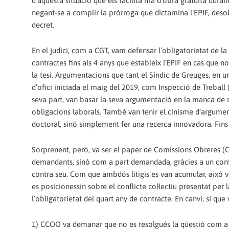
d’aquesta situació que els facilita mà d’obra gratuïta duran
negant-se a complir la pròrroga que dictamina l’EPIF, desob
decret.
En el judici, com a CGT, vam defensar l’obligatorietat de la
contractes fins als 4 anys que estableix l´EPIF en cas que n
la tesi. Argumentacions que tant el Síndic de Greuges, en u
d’ofici iniciada el maig del 2019, com Inspecció de Treball
seva part, van basar la seva argumentació en la manca de 
obligacions laborals. També van tenir el cinisme d’argumenta
doctoral, sinó simplement fer una recerca innovadora. Fins 
Sorprenent, però, va ser el paper de Comissions Obreres (C
demandants, sinó com a part demandada, gràcies a un confli
contra seu. Com que ambdós litigis es van acumular, això v
es posicionessin sobre el conflicte col·lectiu presentat p
l’obligatorietat del quart any de contracte. En canvi, sí que
1) CCOO va demanar que no es resolgués la qüestió com a con