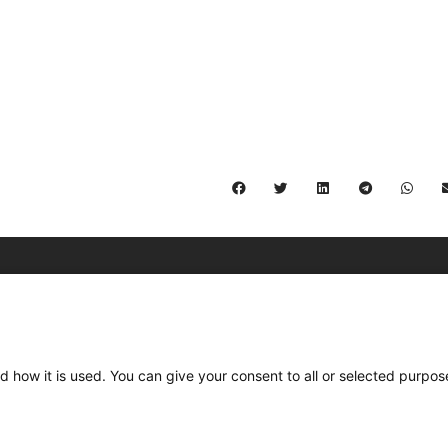
C/ Burgos 59, Baixos – 08014 Barcelona
spccc@
spcgtcatalunya.cat
d how it is used. You can give your consent to all or selected purpos
935 120 481