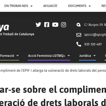
ON TROBAR-NOS
AFILIACIÓ
DOCUMENTS
RE
C/ Burgos 59, 
spccc@
spcgt
935 120 481
Formació
Acció Feminista LGTBIQ+
Jurídica
ompliment de l’EPIF i allarga la vulneració de drets laborals del pers
nar-se sobre el complimen
neració de drets laborals 