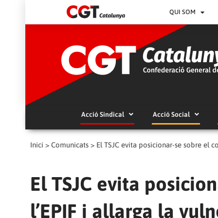
QUI SOM
Acció Sindical
Acció Social
Inici
>
Comunicats
>
El TSJC evita posicionar-se sobre el c
El TSJC evita posicio
l’EPIF i allarga la vul