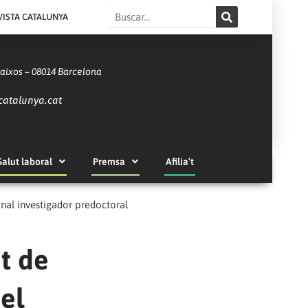
Search
VISTA CATALUNYA
Baixos – 08014 Barcelona
catalunya.cat
Salut laboral
Premsa
Afilia’t
onal investigador predoctoral
t de
del