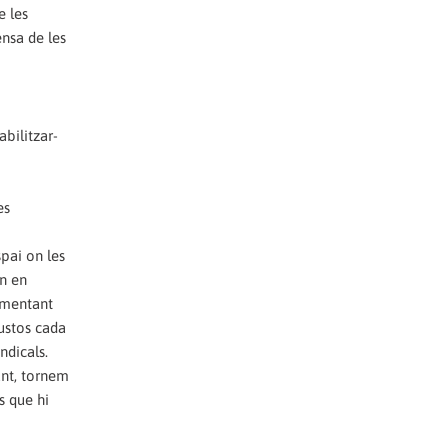
e les
ensa de les
abilitzar-
es
spai on les
an en
limentant
ustos cada
ndicals.
ant, tornem
s que hi