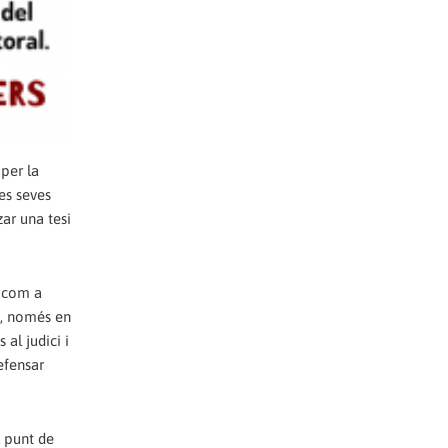
per la
es seves
zar una tesi
o com a
t, només en
al judici i
efensar
l punt de