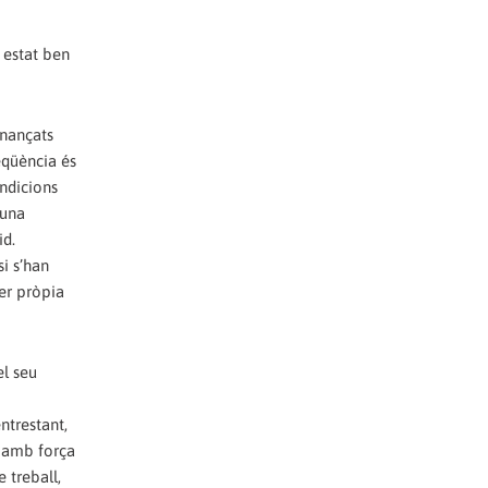
 estat ben
inançats
seqüència és
ondicions
’una
id.
si s’han
per pròpia
el seu
ntrestant,
m amb força
 treball,