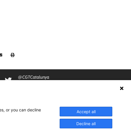
@CGTCatalunya
cgtcatalunya
CGTCatalunya
es, or you can decline
cgtcatalunya
Accept all
Decline all