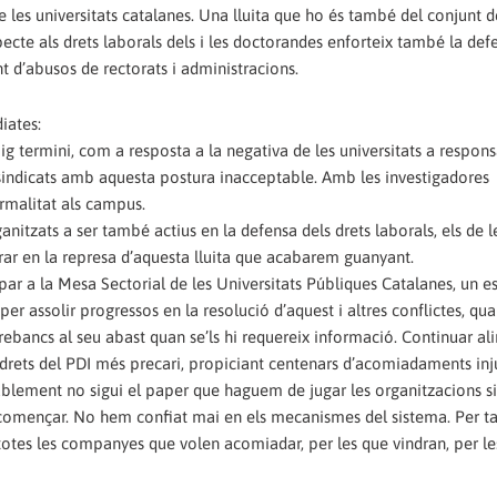
de les universitats catalanes. Una lluita que ho és també del conjunt d
especte als drets laborals dels i les doctorandes enforteix també la def
nt d’abusos de rectorats i administracions.
iates:
ig termini, com a resposta a la negativa de les universitats a respons
ns sindicats amb aquesta postura inacceptable. Amb les investigadores
ormalitat als campus.
rganitzats a ser també actius en la defensa dels drets laborals, els de l
borar en la represa d’aquesta lluita que acabarem guanyant.
cipar a la Mesa Sectorial de les Universitats Públiques Catalanes, un e
per assolir progressos en la resolució d’aquest i altres conflictes, qu
trebancs al seu abast quan se’ls hi requereix informació. Continuar a
 drets del PDI més precari, propiciant centenars d’acomiadaments inj
ablement no sigui el paper que haguem de jugar les organitzacions si
 començar. No hem confiat mai en els mecanismes del sistema. Per t
totes les companyes que volen acomiadar, per les que vindran, per le