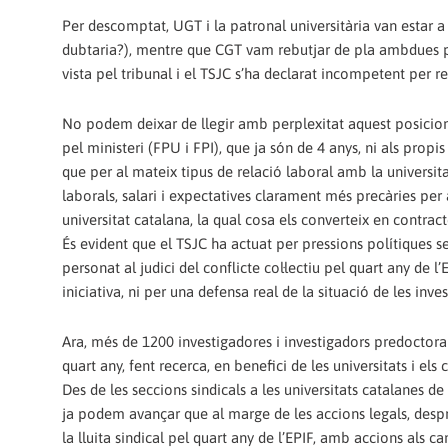
Per descomptat, UGT i la patronal universitària van estar
dubtaria?), mentre que CGT vam rebutjar de pla ambdues pr
vista pel tribunal i el TSJC s’ha declarat incompetent per re
No podem deixar de llegir amb perplexitat aquest posicion
pel ministeri (FPU i FPI), que ja són de 4 anys, ni als propi
que per al mateix tipus de relació laboral amb la universita
laborals, salari i expectatives clarament més precàries per
universitat catalana, la qual cosa els converteix en contra
És evident que el TSJC ha actuat per pressions polítiques se
personat al judici del conflicte col·lectiu pel quart any de 
iniciativa, ni per una defensa real de la situació de les inv
Ara, més de 1200 investigadores i investigadors predoctorals
quart any, fent recerca, en benefici de les universitats i els 
Des de les seccions sindicals a les universitats catalanes d
ja podem avançar que al marge de les accions legals, despr
la lluita sindical pel quart any de l’EPIF, amb accions als ca