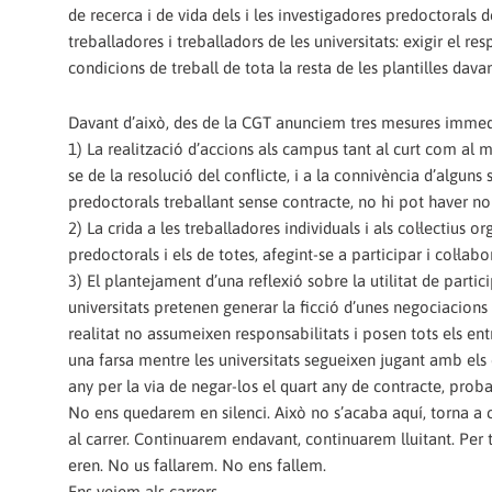
de recerca i de vida dels i les investigadores predoctorals 
treballadores i treballadors de les universitats: exigir el r
condicions de treball de tota la resta de les plantilles dava
Davant d’això, des de la CGT anunciem tres mesures immed
1) La realització d’accions als campus tant al curt com al m
se de la resolució del conflicte, i a la connivència d’algu
predoctorals treballant sense contracte, no hi pot haver n
2) La crida a les treballadores individuals i als col·lectius o
predoctorals i els de totes, afegint-se a participar i col·la
3) El plantejament d’una reflexió sobre la utilitat de parti
universitats pretenen generar la ficció d’unes negociacions 
realitat no assumeixen responsabilitats i posen tots els en
una farsa mentre les universitats segueixen jugant amb els
any per la via de negar-los el quart any de contracte, prob
No ens quedarem en silenci. Això no s’acaba aquí, torna a
al carrer. Continuarem endavant, continuarem lluitant. Per 
eren. No us fallarem. No ens fallem.
Ens veiem als carrers.