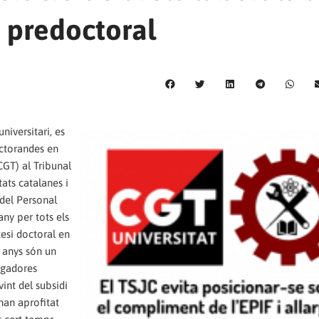
 predoctoral
niversitari, es
octorandes en
CGT) al Tribunal
tats catalanes i
 del Personal
any per tots els
esi doctoral en
3 anys són un
tigadores
vint del subsidi
’han aprofitat