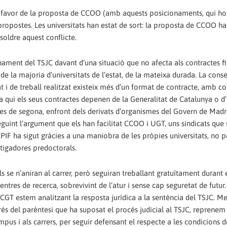
 a favor de la proposta de CCOO (amb aquests posicionaments, qui ho
opostes. Les universitats han estat de sort: la proposta de CCOO ha
soldre aquest conflicte.
ament del TSJC davant d’una situació que no afecta als contractes f
s de la majoria d’universitats de l’estat, de la mateixa durada. La con
t i de treball realitzat existeix més d’un format de contracte, amb c
 a qui els seus contractes depenen de la Generalitat de Catalunya o d
ctes de segona, enfront dels derivats d’organismes del Govern de Madr
guint l’argument que els han facilitat CCOO i UGT, uns sindicats que 
l’EPIF ha sigut gràcies a una maniobra de les pròpies universitats, no 
estigadores predoctorals.
 se n’aniran al carrer, però seguiran treballant gratuïtament durant 
centres de recerca, sobrevivint de l’atur i sense cap seguretat de futur.
e CGT estem analitzant la resposta jurídica a la sentència del TSJC. Me
és del parèntesi que ha suposat el procés judicial al TSJC, reprene
mpus i als carrers, per seguir defensant el respecte a les condicions de