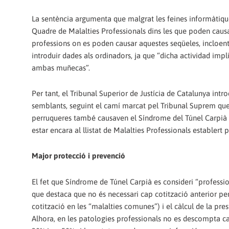
La sentència argumenta que malgrat les feines informàtiqu
Quadre de Malalties Professionals dins les que poden causar
professions on es poden causar aquestes seqüeles, incloent 
introduir dades als ordinadors, ja que “dicha actividad imp
ambas muñecas”.
Per tant, el Tribunal Superior de Justícia de Catalunya intr
semblants, seguint el camí marcat pel Tribunal Suprem que
perruqueres també causaven el Síndrome del Túnel Carpià i
estar encara al llistat de Malalties Professionals establert p
Major protecció i prevenció
El fet que Síndrome de Túnel Carpià es consideri “professio
que destaca que no és necessari cap cotització anterior pe
cotització en les “malalties comunes”) i el càlcul de la pre
Alhora, en les patologies professionals no es descompta cap