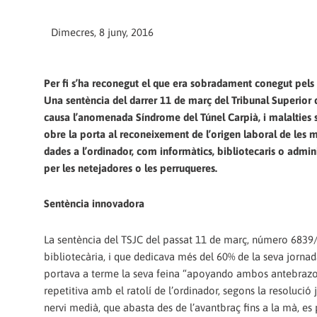
Dimecres, 8 juny, 2016
Per fi s’ha reconegut el que era sobradament conegut pels 
Una sentència del darrer 11 de març del Tribunal Superior d
causa l’anomenada Síndrome del Túnel Carpià, i malalties s
obre la porta al reconeixement de l’origen laboral de les m
dades a l’ordinador, com informàtics, bibliotecaris o admi
per les netejadores o les perruqueres.
Sentència innovadora
La sentència del TSJC del passat 11 de març, número 6839/2
bibliotecària, i que dedicava més del 60% de la seva jornad
portava a terme la seva feina “apoyando ambos antebrazos
repetitiva amb el ratolí de l’ordinador, segons la resolució
nervi medià, que abasta des de l’avantbraç fins a la mà, es p