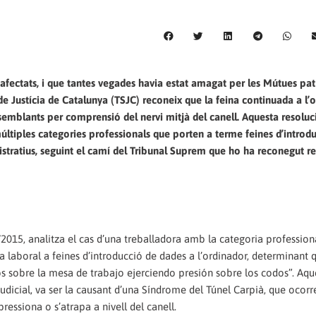
afectats, i que tantes vegades havia estat amagat per les Mútues pat
e Justícia de Catalunya (TSJC) reconeix que la feina continuada a l’
emblants per comprensió del nervi mitjà del canell. Aquesta resoluci
últiples categories professionals que porten a terme feines d’introd
nistratius, seguint el camí del Tribunal Suprem que ho ha reconegut 
015, analitza el cas d’una treballadora amb la categoria profession
a laboral a feines d’introducció de dades a l’ordinador, determinant 
 sobre la mesa de trabajo ejerciendo presión sobre los codos”. Aqu
 judicial, va ser la causant d’una Síndrome del Túnel Carpià, que ocorr
ressiona o s’atrapa a nivell del canell.