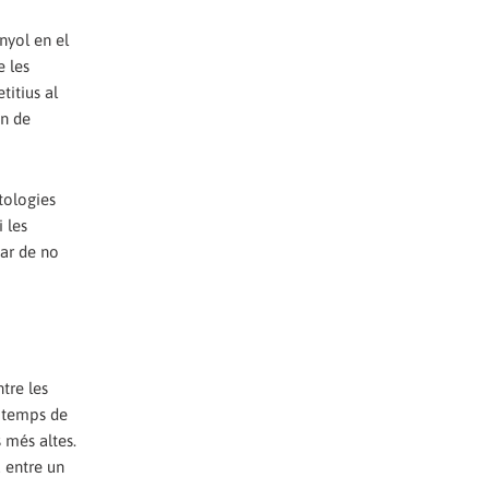
nyol en el
e les
titius al
ón de
tologies
 les
sar de no
tre les
e temps de
 més altes.
a entre un