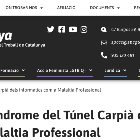
ON TROBAR-NOS
AFILIACIÓ
DOCUMENTS
RE
C/ Burgos 59, 
spccc@
spcgt
935 120 481
Formació
Acció Feminista LGTBIQ+
Jurídica
rpià dels informàtics com a Malaltia Professional
índrome del Túnel Carpià 
altia Professional