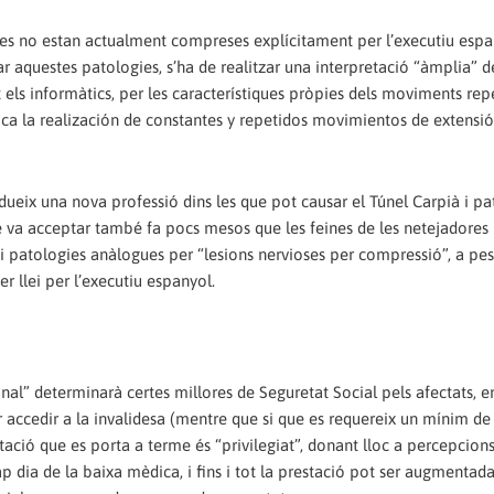
es no estan actualment compreses explícitament per l’executiu espa
 aquestes patologies, s’ha de realitzar una interpretació “àmplia” d
els informàtics, per les característiques pròpies dels moviments repe
lica la realización de constantes y repetidos movimientos de extensi
odueix una nova professió dins les que pot causar el Túnel Carpià i pa
 va acceptar també fa pocs mesos que les feines de les netejadores i
 patologies anàlogues per “lesions nervioses per compressió”, a pe
er llei per l’executiu espanyol.
nal” determinarà certes millores de Seguretat Social pels afectats, en
r accedir a la invalidesa (mentre que si que es requereix un mínim d
stació que es porta a terme és “privilegiat”, donant lloc a percepcions
 dia de la baixa mèdica, i fins i tot la prestació pot ser augmentad