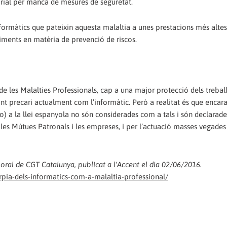
arial per manca de mesures de seguretat.
nformàtics que pateixin aquesta malaltia a unes prestacions més altes 
iments en matèria de prevenció de riscos.
de les Malalties Professionals, cap a una major protecció dels trebal
nt precari actualment com l’informàtic. Però a realitat és que encara
no) a la llei espanyola no són considerades com a tals i són declarad
 les Mútues Patronals i les empreses, i per l’actuació masses vegades
aboral de CGT Catalunya, publicat a l'Accent el dia 02/06/2016.
arpia-dels-informatics-com-a-malaltia-professional/