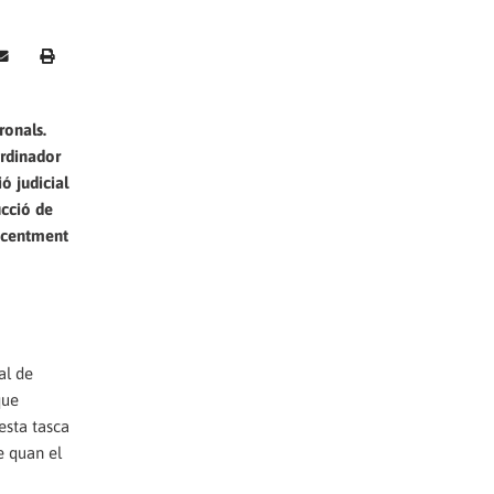
ronals.
ordinador
ó judicial
ucció de
recentment
al de
que
esta tasca
e quan el