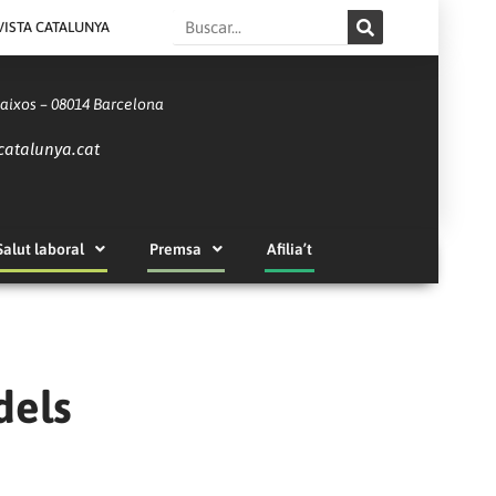
Search
VISTA CATALUNYA
Baixos – 08014 Barcelona
catalunya.cat
Salut laboral
Premsa
Afilia’t
dels