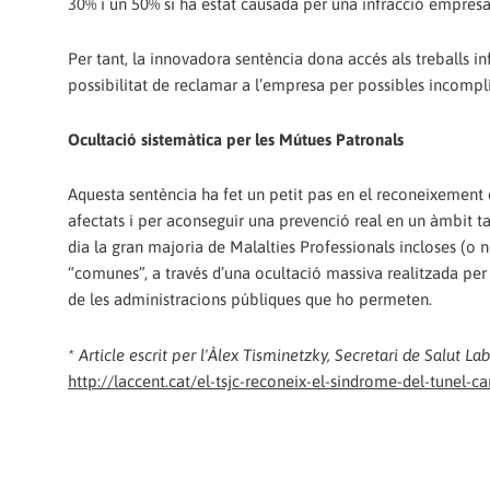
30% i un 50% si ha estat causada per una infracció empres
Per tant, la innovadora sentència dona accés als treballs i
possibilitat de reclamar a l’empresa per possibles incompl
Ocultació sistemàtica per les Mútues Patronals
Aquesta sentència ha fet un petit pas en el reconeixement 
afectats i per aconseguir una prevenció real en un àmbit ta
dia la gran majoria de Malalties Professionals incloses (o 
“comunes”, a través d’una ocultació massiva realitzada per
de les administracions públiques que ho permeten.
* Article escrit per l'Àlex Tisminetzky, Secretari de Salut L
http://laccent.cat/el-tsjc-reconeix-el-sindrome-del-tunel-c