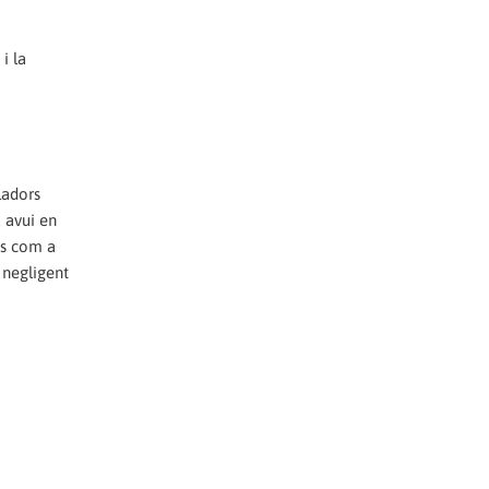
i la
ladors
 avui en
es com a
 negligent