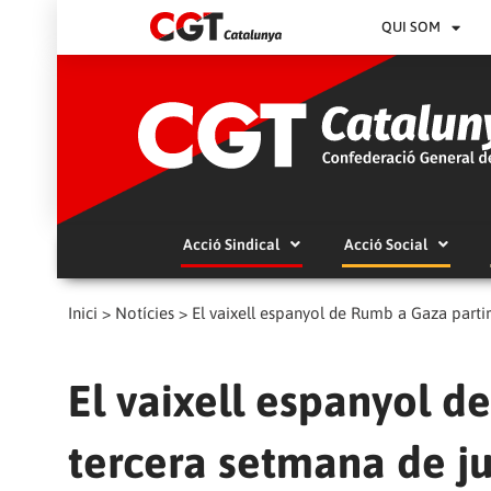
QUI SOM
Acció Sindical
Acció Social
Inici
>
Notícies
>
El vaixell espanyol de Rumb a Gaza parti
El vaixell espanyol d
tercera setmana de j