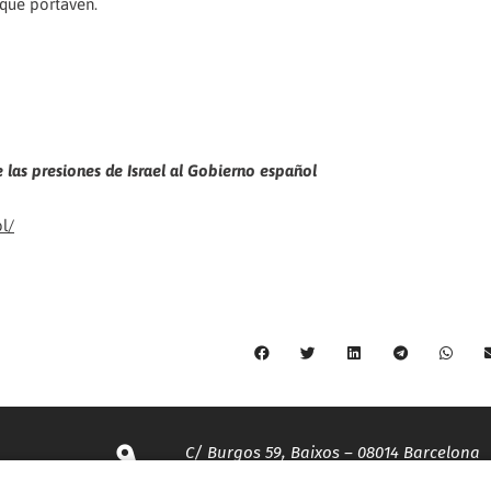
l que portaven.
e las presiones de Israel al Gobierno español
l/
C/ Burgos 59, Baixos – 08014 Barcelona