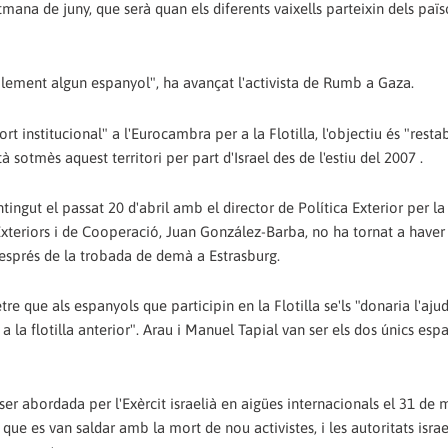
setmana de juny, que serà quan els diferents vaixells parteixin dels paï
lement algun espanyol", ha avançat l'activista de Rumb a Gaza.
 institucional" a l'Eurocambra per a la Flotilla, l'objectiu és "restab
 sotmès aquest territori per part d'Israel des de l'estiu del 2007 .
ingut el passat 20 d'abril amb el director de Política Exterior per la
 Exteriors i de Cooperació, Juan González-Barba, no ha tornat a haver
després de la trobada de demà a Estrasburg.
re que als espanyols que participin en la Flotilla se'ls "donaria l'aju
a la flotilla anterior". Arau i Manuel Tapial van ser els dos únics esp
ser abordada per l'Exèrcit israelià en aigües internacionals el 31 de 
ue es van saldar amb la mort de nou activistes, i les autoritats isra