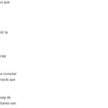
sos que
lir la
 cap
da consular
anyols que
maig de
elianes van