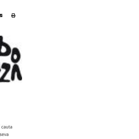
t cauta
 seva