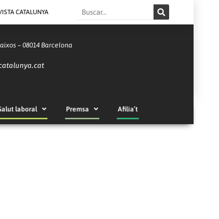
Search
VISTA CATALUNYA
Baixos – 08014 Barcelona
catalunya.cat
Salut laboral
Premsa
Afilia’t