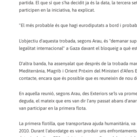
partida. El que sí que s'ha decidit ja és la data, la tercera 
participen en la iniciativa, ha explicat.
"El més probable és que hagi eurodiputats a bord i probab
L'objectiu d'aquesta trobada, segons Arau, és "demanar suport
legalitat internacional" a Gaza davant el bloqueig a què està
D'altra banda, ha assenyalat que després de la trobada mant
Mediterrània, Magrib i Orient Pròxim del Ministeri d'Afers
contacte, encara que és possible que es reuneixin de nou 
En aquella reunió, segons Arau, des Exteriors se'ls va promet
deguda, el mateix que ens van dir l'any passat abans d'anar 
van participar en la primera flota.
La primera flotilla, que transportava ajuda humanitària, va 
2010. Durant l'abordatge es van produir uns enfrontaments q