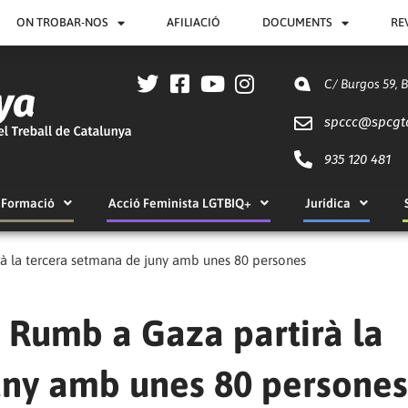
ON TROBAR-NOS
AFILIACIÓ
DOCUMENTS
RE
C/ Burgos 59, 
spccc@
spcgt
935 120 481
Formació
Acció Feminista LGTBIQ+
Jurídica
rà la tercera setmana de juny amb unes 80 persones
e Rumb a Gaza partirà la
uny amb unes 80 persones