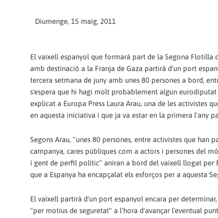
Diumenge, 15 maig, 2011
El vaixell espanyol que formarà part de la Segona Flotilla d
amb destinació a la Franja de Gaza partirà d'un port espan
tercera setmana de juny amb unes 80 persones a bord, entr
s'espera que hi hagi molt probablement algun eurodiputat 
explicat a Europa Press Laura Arau, una de les activistes qu
en aquesta iniciativa i que ja va estar en la primera l'any pa
Segons Arau, "unes 80 persones, entre activistes que han pa
campanya, cares públiques com a actors i persones del món
i gent de perfil polític" aniran a bord del vaixell llogat pe
que a Espanya ha encapçalat els esforços per a aquesta Seg
El vaixell partirà d'un port espanyol encara per determinar,
"per motius de seguretat" a l'hora d'avançar l'eventual punt