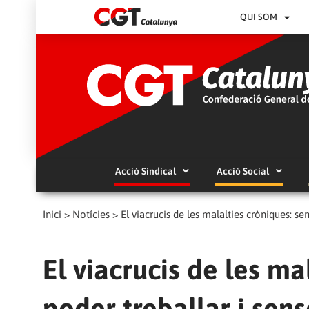
QUI SOM
Acció Sindical
Acció Social
Inici
>
Notícies
>
El viacrucis de les malalties cròniques: se
El viacrucis de les ma
poder treballar i sens