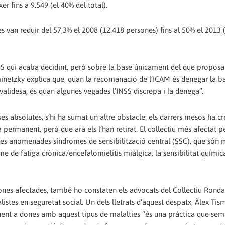
xer fins a 9.549 (el 40% del total).
es van reduir del 57,3% el 2008 (12.418 persones) fins al 50% el 2013 
INSS qui acaba decidint, però sobre la base únicament del que proposa
sminetzky explica que, quan la recomanació de l’ICAM és denegar la ba
invalidesa, és quan algunes vegades l’INSS discrepa i la denega”.
 absolutes, s’hi ha sumat un altre obstacle: els darrers mesos ha cr
permanent, però que ara els l’han retirat. El col·lectiu més afectat p
les anomenades síndromes de sensibilització central (SSC), que són m
e de fatiga crònica/encefalomielitis miàlgica, la sensibilitat química
nes afectades, també ho constaten els advocats del Col·lectiu Ronda
stes en seguretat social. Un dels lletrats d’aquest despatx, Àlex Tis
nent a dones amb aquest tipus de malalties “és una pràctica que sem