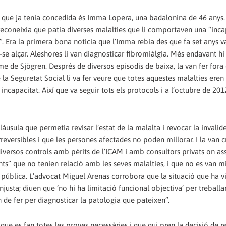
ó que ja tenia concedida és Imma Lopera, una badalonina de 46 anys.
econeixia que patia diverses malalties que li comportaven una “inca
. Era la primera bona notícia que l’Imma rebia des que fa set anys va
r-se alçar. Aleshores li van diagnosticar fibromiàlgia. Més endavant hi
me de Sjögren. Després de diversos episodis de baixa, la van fer fora 
la Seguretat Social li va fer veure que totes aquestes malalties eren
capacitat. Així que va seguir tots els protocols i a l’octubre de 2012
usula que permetia revisar l’estat de la malalta i revocar la invalides
rreversibles i que les persones afectades no poden millorar. I la van cr
r diversos controls amb pèrits de l’ICAM i amb consultors privats on a
ants” que no tenien relació amb les seves malalties, i que no es van mi
 pública. L’advocat Miguel Arenas corrobora que la situació que ha v
justa; diuen que ‘no hi ha limitació funcional objectiva’ per treballa
 de fer per diagnosticar la patologia que pateixen”.
que es fan totes les proves necessàries i que qui pren la decisió de