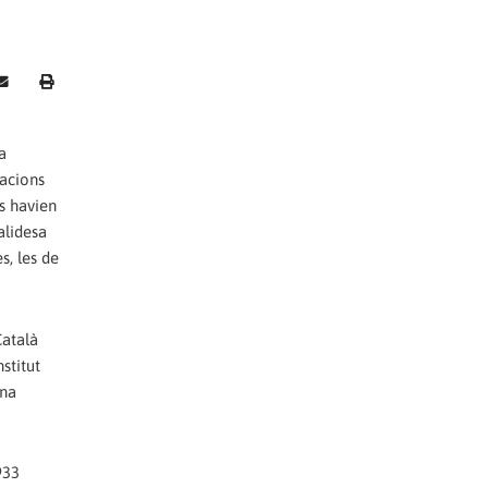
a
uacions
s havien
alidesa
s, les de
Català
stitut
una
933