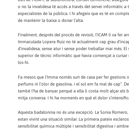
o no la invalidesa té accés a través del servei informàtic a
especialistes de la pública. I hi afegeix que es té en compt
de mantenir la baixa o donar l’alta.
Finalment, després del procés de revisió, l’ICAM li va fer 
Immaculada Lopera Ruiz no té actualment cap grau d’incapa
d’invalidesa, sense atur i sense poder treballar mai més. El
superior de tècnic informàtic que havia començat a cursar 
los-hi.
Fa mesos que l’Imma només surt de casa per fer gestions impr
perfums ni l’olor de gasolina, i el sol em fa mal de cap”. D
també l’ha de banyar perquè a ella li costa molt alçar els
mitja conversa. I hi ha moments en què el dolor s’intensifica 
Aquesta badalonina no és una excepció. La Sonia Romero, de
estan vivint una situació similar. La primera pateix esclerosi
sensibilitat química múltiple i sensibilitat digestiva i amb