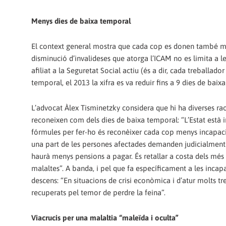
Menys dies de baixa temporal
El context general mostra que cada cop es donen també men
disminució d’invalideses que atorga l’ICAM no es limita a l
afiliat a la Seguretat Social actiu (és a dir, cada treballad
temporal, el 2013 la xifra es va reduir fins a 9 dies de baixa
L’advocat Àlex Tisminetzky considera que hi ha diverses ra
reconeixen com dels dies de baixa temporal: “L’Estat està in
fórmules per fer-ho és reconèixer cada cop menys incapacitat
una part de les persones afectades demanden judicialment 
haurà menys pensions a pagar. És retallar a costa dels més
malaltes”. A banda, i pel que fa específicament a les incap
descens: “En situacions de crisi econòmica i d’atur molts t
recuperats pel temor de perdre la feina”.
Viacrucis per una malaltia “maleïda i oculta”