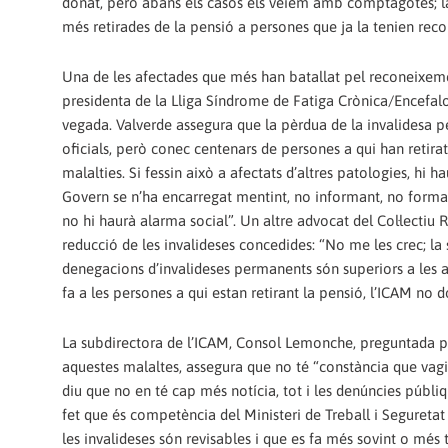
donat, però abans els casos els vèiem amb comptagotes; l
més retirades de la pensió a persones que ja la tenien rec
Una de les afectades que més han batallat pel reconeixemen
presidenta de la Lliga Síndrome de Fatiga Crònica/Encefalo
vegada. Valverde assegura que la pèrdua de la invalidesa pe
oficials, però conec centenars de persones a qui han retira
malalties. Si fessin això a afectats d’altres patologies, hi
Govern se n’ha encarregat mentint, no informant, no forman
no hi haurà alarma social”. Un altre advocat del Col·lectiu
reducció de les invalideses concedides: “No me les crec; la 
denegacions d’invalideses permanents són superiors a les 
fa a les persones a qui estan retirant la pensió, l’ICAM no 
La subdirectora de l’ICAM, Consol Lemonche, preguntada pe
aquestes malaltes, assegura que no té “constància que vagi
diu que no en té cap més notícia, tot i les denúncies públiq
fet que és competència del Ministeri de Treball i Seguretat
les invalideses són revisables i que es fa més sovint o més t