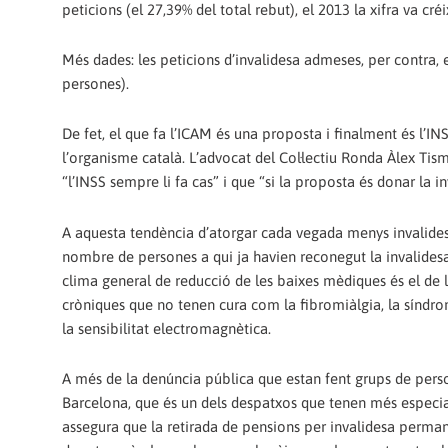
peticions (el 27,39% del total rebut), el 2013 la xifra va créi
Més dades: les peticions d’invalidesa admeses, per contra, 
persones).
De fet, el que fa l’ICAM és una proposta i finalment és l’
l’organisme català. L’advocat del Col·lectiu Ronda Àlex Ti
“l’INSS sempre li fa cas” i que “si la proposta és donar la 
A aquesta tendència d’atorgar cada vegada menys invalideses
nombre de persones a qui ja havien reconegut la invalidesa 
clima general de reducció de les baixes mèdiques és el de 
cròniques que no tenen cura com la fibromiàlgia, la síndrom
la sensibilitat electromagnètica.
A més de la denúncia pública que estan fent grups de perso
Barcelona, que és un dels despatxos que tenen més especiali
assegura que la retirada de pensions per invalidesa perma