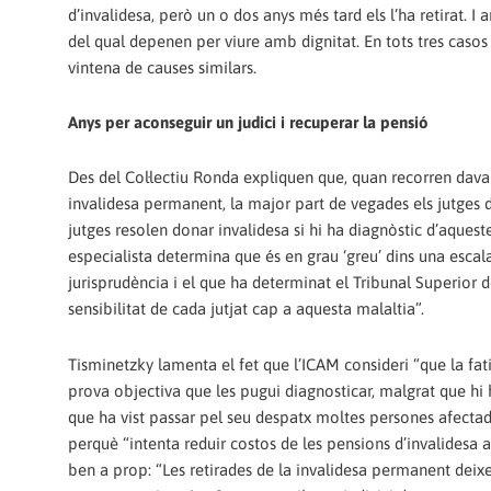
d’invalidesa, però un o dos anys més tard els l’ha retirat. I a
del qual depenen per viure amb dignitat. En tots tres caso
vintena de causes similars.
Anys per aconseguir un judici i recuperar la pensió
Des del Col·lectiu Ronda expliquen que, quan recorren davan
invalidesa permanent, la major part de vegades els jutges d
jutges resolen donar invalidesa si hi ha diagnòstic d’aqueste
especialista determina que és en grau ‘greu’ dins una escala d
jurisprudència i el que ha determinat el Tribunal Superior
sensibilitat de cada jutjat cap a aquesta malaltia”.
Tisminetzky lamenta el fet que l’ICAM consideri “que la fat
prova objectiva que les pugui diagnosticar, malgrat que hi 
que ha vist passar pel seu despatx moltes persones afecta
perquè “intenta reduir costos de les pensions d’invalidesa 
ben a prop: “Les retirades de la invalidesa permanent deix