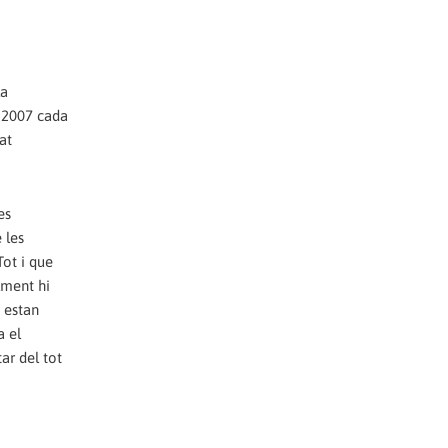
La
l 2007 cada
at
es
 les
Tot i que
lment hi
 estan
a el
ar del tot