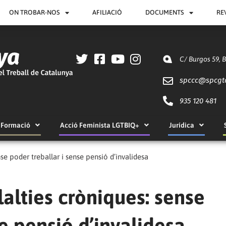
ON TROBAR-NOS
AFILIACIÓ
DOCUMENTS
RE
C/ Burgos 59, 
spccc@
spcgt
935 120 481
Formació
Acció Feminista LGTBIQ+
Jurídica
nse poder treballar i sense pensió d’invalidesa
lalties cròniques: sense
e pensió d’invalidesa