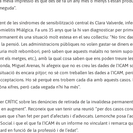
a meva impressió és que des de fa un any més o menys s’estan produ
oneguda”.
t de les síndromes de sensibilització central és Clara Valverde, infe
mielitis Miàlgica. Fa uns 35 anys que la hi van diagnosticar per prim
rmanent és una situació molt estesa en el seu col·lectiu: “No tinc da
t la pensió. Les administracions públiques no volen gastar-se diners 
 hauria molt rebombori, però saben que aquests malalts no tenim supor
t els metges, etc.), amb la qual cosa saben que ens poden treure les
 Ronda, Miguel Arenas, hi afegeix que no es creu les dades de l’ICAM s
situació és encara pitjor; no sé com treballen les dades a l’ICAM, per
acceptacions. Ho sé perquè ens trobem cada dia amb aquests casos. I
dóna xifres, però cada vegada n’hi ha més”.
r CRÍTIC sobre les denúncies de retirada de la invalidesa permanent
 en augment”. Reconeix que van tenir una reunió “per dos casos conc
ues que s’han fet per part d’afectats i d’advocats. Lemonche posa l’a
 Social i que el que fa l’ICAM és un informe no vinculant i remarca qu
ard en funció de la professió i de l’edat”.