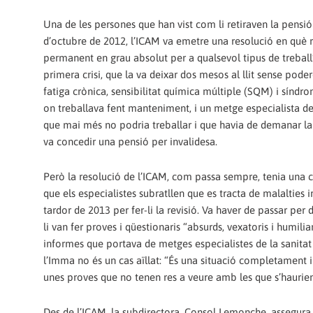
Una de les persones que han vist com li retiraven la pensi
d’octubre de 2012, l’ICAM va emetre una resolució en què r
permanent en grau absolut per a qualsevol tipus de treball”
primera crisi, que la va deixar dos mesos al llit sense pode
fatiga crònica, sensibilitat química múltiple (SQM) i síndro
on treballava fent manteniment, i un metge especialista de 
que mai més no podria treballar i que havia de demanar la in
va concedir una pensió per invalidesa.
Però la resolució de l’ICAM, com passa sempre, tenia una clà
que els especialistes subratllen que es tracta de malalties i
tardor de 2013 per fer-li la revisió. Va haver de passar pe
li van fer proves i qüestionaris “absurds, vexatoris i humili
informes que portava de metges especialistes de la sanitat
l’Imma no és un cas aïllat: “És una situació completament in
unes proves que no tenen res a veure amb les que s’haurien
Des de l’ICAM, la subdirectora, Consol Lemonche, assegura 