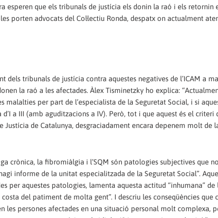
ra esperen que els tribunals de justícia els donin la raó i els retornin 
s les porten advocats del Col·lectiu Ronda, despatx on actualment at
t dels tribunals de justícia contra aquestes negatives de l’ICAM a ma
onen la raó a les afectades. Àlex Tisminetzky ho explica: “Actualment
s malalties per part de l’especialista de la Seguretat Social, i si aque
’I a III (amb aguditzacions a IV). Però, tot i que aquest és el criteri 
 de Justícia de Catalunya, desgraciadament encara depenem molt de l
iga crònica, la fibromiàlgia i l’SQM són patologies subjectives que n
hagi informe de la unitat especialitzada de la Seguretat Social”. Aque
des per aquestes patologies, lamenta aquesta actitud “inhumana” de 
a costa del patiment de molta gent”. I descriu les conseqüències que 
en les persones afectades en una situació personal molt complexa, p