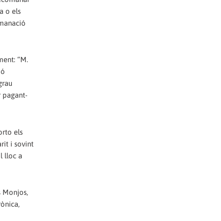
a o els
comanació
ment: “M.
ió
grau
r pagant-
orto els
it i sovint
 lloc a
s Monjos,
rònica,