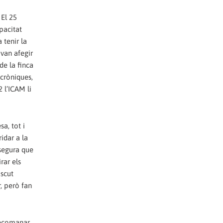
 El 25
pacitat
 tenir la
 van afegir
de la finca
 cròniques,
 l’ICAM li
a, tot i
idar a la
ssegura que
rar els
iscut
r, però fan
 recomanar