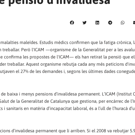
lalties maleïdes. Estudis mèdics confirmen que la fatiga crònica, l
n treballar. Però l'ICAM —organisme de la Generalitat per a les aval
e confirma les propostes de l'ICAM— els han retirat la pensió que el
poder treballar. Aquest organisme rebutja cada any més peticions d'inv
utjaven el 27% de les demandes i, segons les últimes dades conegude
e baixa i menys pensions d’invalidesa permanent. L’ICAM (Institut 
lut de la Generalitat de Catalunya que gestiona, per encàrrec de l’In
i sanitaris en matèria d’incapacitat laboral, és a l’ull de l’huracà d’
ions d’invalidesa permanent que li arriben. Si el 2008 va rebutjar 5.