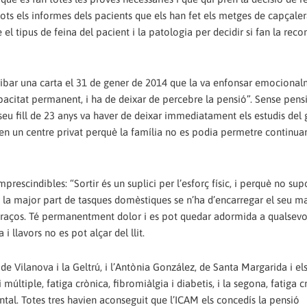
 tots els informes dels pacients que els han fet els metges de capçaler
e el tipus de feina del pacient i la patologia per decidir si fan la re
arribar una carta el 31 de gener de 2014 que la va enfonsar emocional
citat permanent, i ha de deixar de percebre la pensió”. Sense pens
 seu fill de 23 anys va haver de deixar immediatament els estudis del 
en un centre privat perquè la família no es podia permetre continua
escindibles: “Sortir és un suplici per l’esforç físic, i perquè no sup
e la major part de tasques domèstiques se n’ha d’encarregar el seu mar
 braços. Té permanentment dolor i es pot quedar adormida a qualsevol
i llavors no es pot alçar del llit.
 Vilanova i la Geltrú, i l’Antònia González, de Santa Margarida i el
 múltiple, fatiga crònica, fibromiàlgia i diabetis, i la segona, fatiga c
iental. Totes tres havien aconseguit que l’ICAM els concedís la pensió