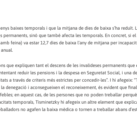
ys baixes temporals i que la mitjana de dies de baixa s’ha reduït. 
es permanents, sinó que també afecta les temporals. En concret, si e
or amb feina) va estar 12,7 dies de baixa l’any de mitjana per incapacit
 anual.
ons que expliquen tant el descens de les invalideses permanents que 
tentant reduir les pensions i la despesa en Seguretat Social, i una de
s a través de criteris més estrictes per concedir-les”. I hi afegeix: “
la denegació i aconsegueixen el reconeixement, és evident que fina
 febles; en aquest cas, de les persones que no poden treballar perquè
acitats temporals, Tisminetzky hi afegeix un altre element que explic
reballadors no agafen la baixa mèdica o tornen a treballar abans d’est