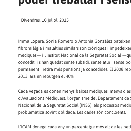
Divendres, 10 juliol, 2015
Imma Lopera, Sonia Romero o Antònia González pateixen ma
fibromiàlgia i malalties similars són cròniques i impedeixe
mèdiques— i l'Institut Nacional de la Seguretat Social —qu
concedit, i s'han quedat sense subsidi, sense atur i sense 
permanent i retira més pensions ja concedides. El 2008 reb
2013, ara en rebutgen el 40%.
Cada vegada es donen menys baixes mèdiques, menys dies d
d’Avaluacions Mèdiques), l’organisme del Departament de Sa
Nacional de la Seguretat Social (INSS), els processos mèdics 
problemàtica sovint oblidada. Les dades són concloents.
L’ICAM denega cada any un percentatge més alt de les petic