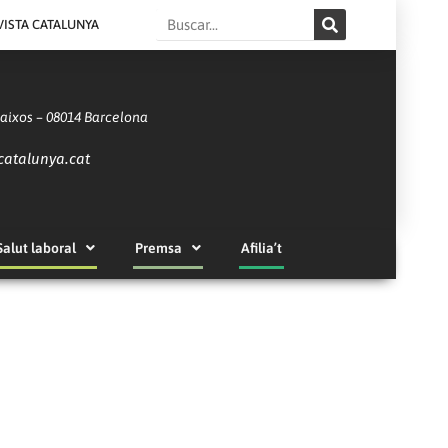
Search
VISTA CATALUNYA
Baixos – 08014 Barcelona
catalunya.cat
Salut laboral
Premsa
Afilia’t