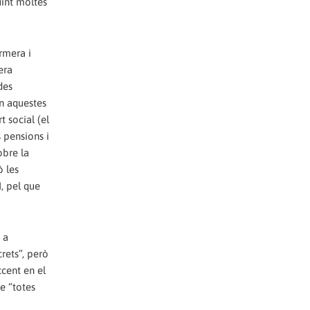
int moltes
rmera i
era
des
en aquestes
t social (el
 pensions i
obre la
ò les
, pel que
 a
rets”, però
ccent en el
e “totes