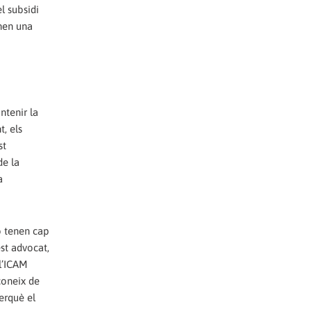
el subsidi
enen una
ntenir la
, els
st
de la
a
o tenen cap
st advocat,
l’ICAM
coneix de
erquè el