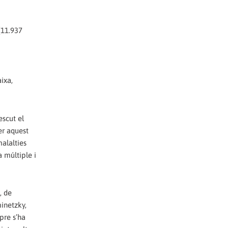
(11.937
ixa,
escut el
er aquest
alalties
 múltiple i
, de
minetzky,
pre s’ha