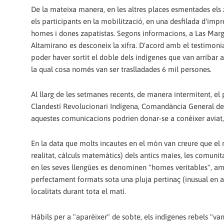
De la mateixa manera, en les altres places esmentades els z
els participants en la mobilització, en una desfilada d'imp
homes i dones zapatistas. Segons informacions, a Las Marga
Altamirano es desconeix la xifra. D'acord amb el testimoni
poder haver sortit el doble dels indígenes que van arribar 
la qual cosa només van ser traslladades 6 mil persones.
Al llarg de les setmanes recents, de manera intermitent, el
Clandestí Revolucionari Indígena, Comandància General del 
aquestes comunicacions podrien donar-se a conèixer aviat,
En la data que molts incautes en el món van creure que el m
realitat, càlculs matemàtics) dels antics maies, les comun
en les seves llengües es denominen "homes veritables", amb
perfectament formats sota una pluja pertinaç (inusual en 
localitats durant tota el matí.
Hàbils per a "aparèixer" de sobte, els indígenes rebels "v