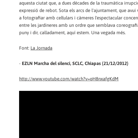
aquesta ciutat que, a dues dècades de la traumàtica irrupci
expressió de rebot. Sota els arcs de l'ajuntament, que avui
a fotografiar amb cel·lulars i càmeres l'espectacular conce
entre les jardineres amb un ordre que semblava coreografia,
puny i dir, calladament, aquí estem. Una vegada més.
Font:
La Jornada
-
EZLN Marcha del silenci, SCLC, Chiapas (21/12/2012)
http://www.youtube.com/watch?v=qH8nxafgKdM