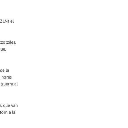
a
EZLN) el
zotziles,
que,
 de la
s hores
 guerra al
es, que van
torn a la