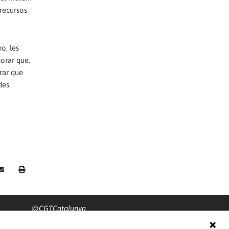
 recursos
o, les
norar que,
rar que
des.
@CGTCatalunya
cgtcatalunya