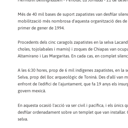
Més de 40 mil bases de suport zapatistes van desfilar silen
mobilització més nombrosa d'aquesta organització des de l
primer de gener de 1994.
Procedents dels cinc caragols zapatistes en la selva Lacandon
choles, tojolabales i mamis) i zoques de Chiapas van ocupa
Altamirano i Las Margaritas. En cada cas, en complet silenc
A les 6:30 hores, prop de 6 mil indígenes zapatistes, en la s
Selva, prop del lloc arqueològic de Toniná. Des d'allí van 
enfront de l'edifici de l'ajuntament, que fa 19 anys els insu
govern mexicà.
En aquesta ocasió l'acció va ser civil i pacífica, i els únics
desfilar ordenadament sobre un templet que van instal·lar. 
selva.