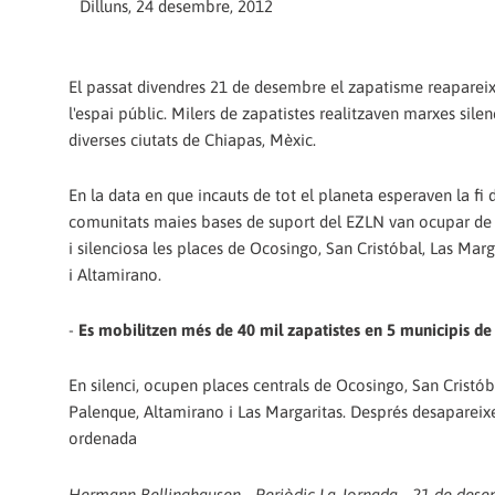
Dilluns, 24 desembre, 2012
El passat divendres 21 de desembre el zapatisme reaparei
l'espai públic. Milers de zapatistes realitzaven marxes silen
diverses ciutats de Chiapas, Mèxic.
En la data en que incauts de tot el planeta esperaven la fi 
comunitats maies bases de suport del EZLN van ocupar de
i silenciosa les places de Ocosingo, San Cristóbal, Las Mar
i Altamirano.
-
Es mobilitzen més de 40 mil zapatistes en 5 municipis de
En silenci, ocupen places centrals de Ocosingo, San Cristób
Palenque, Altamirano i Las Margaritas. Després desaparei
ordenada
Hermann Bellinghausen - Periòdic La Jornada - 21 de dese