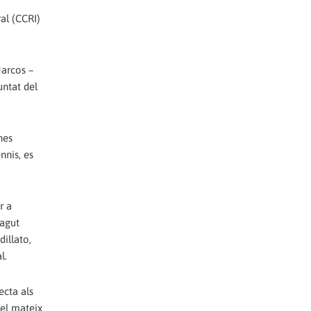
al (CCRI)
Marcos –
untat del
nes
nnis, es
r a
hagut
illato,
l.
ecta als
 –el mateix