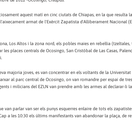
ciosament aquest matí en cinc ciutats de Chiapas, en la que resulta l
'aixecament armat de l'Exèrcit Zapatista d'Alliberament Nacional (
a, Los Altos i la zona nord, els pobles maies en rebel·lia (tzeltales, t
r les places centrals de Ocosingo, San Cristóbal de Las Casas, Palen
i.
eva majoria joves, es van concentrar en els voltants de la Universitat
marxar al parc central de Ocosingo, on van romandre per espai de tre
rgents i milicians del EZLN van prendre amb les armes al declarar-li la
 que van parlar van ser els punys esquerres enlaire de tots els zapatist
Cap a les 10:30 els últims manifestants van abandonar la plaça, de re