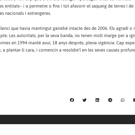
entitats– i a permetre o fins i tot afavorir el saqueig de terres i de
es nacionals i estrangeres.
enci que havia mantingut gairebé intacte des de 2006. Els agradi o n
mpte. Les autoritats, per la seva banda, no tenen molt marge per a ig
s armes en 1994 manté avui, 18 anys després, plena vigència. Cap espe
a plantar-li cara, i comencin a resoldre'l en les seves causes profun
C/ Burgos 59, Baixos – 08014 Barcelona