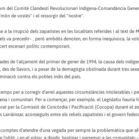
om del Comitè Clandestí Revolucionari Indígena-Comandància Gener
ón de vostès" i el ressorgir del "nostre".
a la irrupció dels zapatistes en les localitats referides i al text de 
els va precedir– , però ambdós denoten, en forma inequívoca, la vol
ncert escenari polític contemporani.
ades de l'alçament del primer de gener de 1994, la causa dels indíge
 des de llavors, i a pesar de la demagògia obstinada durant tres sexe
iminació contra els pobles indis del país.
 temps per a corregir d'arrel aquestes circumstàncies intolerables i pe
ena i comunitari. Per a començar, per exemple, el Legislatiu hauria 
orat per la Comissió de Concòrdia i Pacificació (Cocopa) durant el zed
 Larráinzar, aconseguits entre els rebels zapatistes i el govern federa
, en comptes d'atendre d'una vegada per sempre la problemàtica que af
 l'oblit, i en el pitjor, a dividir, hostigar i perseguir a les comunitats