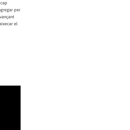
 cap
ngregar per
avançant
aixecar el