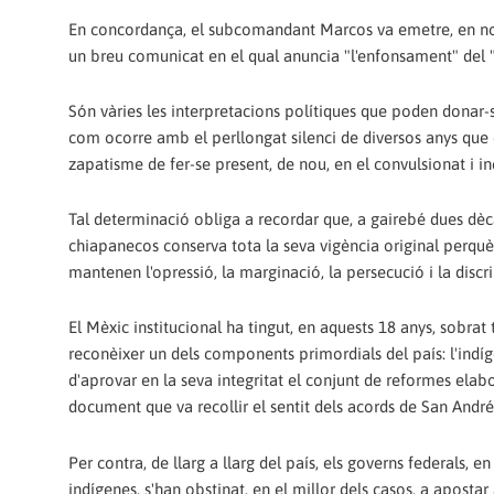
En concordança, el subcomandant Marcos va emetre, en n
un breu comunicat en el qual anuncia "l'enfonsament" del "m
Són vàries les interpretacions polítiques que poden donar-se 
com ocorre amb el perllongat silenci de diversos anys que 
zapatisme de fer-se present, de nou, en el convulsionat i i
Tal determinació obliga a recordar que, a gairebé dues dèc
chiapanecos conserva tota la seva vigència original perquè,
mantenen l'opressió, la marginació, la persecució i la discr
El Mèxic institucional ha tingut, en aquests 18 anys, sobrat
reconèixer un dels components primordials del país: l'indíg
d'aprovar en la seva integritat el conjunt de reformes elab
document que va recollir el sentit dels acords de San Andrés
Per contra, de llarg a llarg del país, els governs federals
indígenes, s'han obstinat, en el millor dels casos, a apostar a