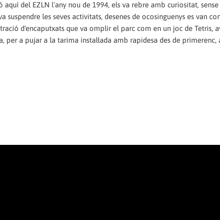
ó aquí del EZLN l'any nou de 1994, els va rebre amb curiositat, sense
 va suspendre les seves activitats, desenes de ocosinguenys es van co
ntració d'encaputxats que va omplir el parc com en un joc de Tetris, 
 per a pujar a la tarima instal·lada amb rapidesa des de primerenc, 