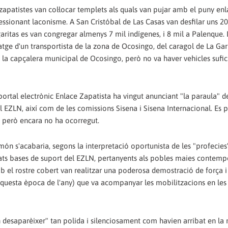
apatistes van col·locar templets als quals van pujar amb el puny enla
ressionant laconisme. A San Cristóbal de Las Casas van desfilar uns 20
ritas es van congregar almenys 7 mil indígenes, i 8 mil a Palenque.
atge d'un transportista de la zona de Ocosingo, del caragol de La Ga
a la capçalera municipal de Ocosingo, però no va haver vehicles sufic
 portal electrònic Enlace Zapatista ha vingut anunciant "la paraula" 
EZLN, així com de les comissions Sisena i Sisena Internacional. Es 
 però encara no ha ocorregut.
ón s'acabaria, segons la interpretació oportunista de les "profecies
itats bases de suport del EZLN, pertanyents als pobles maies contemp
 el rostre cobert van realitzar una poderosa demostració de força i 
aquesta època de l'any) que va acompanyar les mobilitzacions en les 
an desaparèixer" tan polida i silenciosament com havien arribat en la