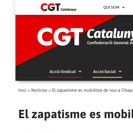
QUI SOM
Acció Sindical
Acció Social
Inici
>
Notícies
>
El zapatisme es mobilitza de nou a Chiap
El zapatisme es mobi