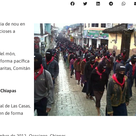
xia de nou en
cioses a
del món,
 forma pacífica
garitas, Comitán
 Chiapas
al de Las Casas,
xen de forma
mbre de 2012 -Ocosingo, Chiapas.