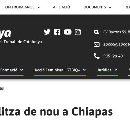
ON TROBAR-NOS
AFILIACIÓ
DOCUMENTS
RE
C/ Burgos 59, 
spccc@
spcgt
935 120 481
Formació
Acció Feminista LGTBIQ+
Jurídica
as
litza de nou a Chiapas