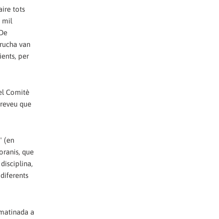
ire tots
 mil
 De
rrucha van
ients, per
del Comitè
preveu que
" (en
oranis, que
disciplina,
diferents
 matinada a