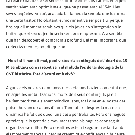
La relació hauria de ser sense conflicte entre uns i altres. En aquest
sentit veiem amb optimisme el que ha passat amb el 15-M i les
seves seqüeles. Ara bé, acabada la flamerada sembla que ha tornat
una certa tristor. No obstant, el moviment va ser positiu, perquè
fins aquell moment semblava que els joves no s’integrarien a la
lluita i que el seu objectiu seria ser bons empresaris. Ara sembla
que han descobert el compromís profund i, el més important, que
col·lectivament es pot dir que no.
-
No sé si li han dit mai, però vistos els continguts de l’ideari del 15-
M semblava com si repetissin el moll de l'ós de la ideologia de la
CNT històrica. Està d’acord amb això?
Alguns dels nostres companys més veterans havien comentat que,
en aquelles mobilitzacions, molts dels seus continguts ja els
havíem teoritzat els anarcosindicalistes, tot i que en el nostre cas
potser ho vam dir abans d’hora. Tanmateix, després la mateixa
dinàmica ha fet que quedi una base per treballar. Però ens hagués
agradat que la gent dels moviments socials hagués aconseguit
organitzar-se millor. Però nosaltres estem i seguirem estant amb
els moviments socials, perquè creiem que confluència n’hi haurà