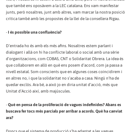
que també ens oposàvem a la LEC catalana. Ens vam manifestar
junts, però nosaltres, junt amb altres, vam marcar la nostra posició
crítica també amb les propostes de la llei de la consellera Rigau.
-
I és possible una confluència?
D’entrada ho és amb els més afins. Nosaltres estem parlant i
dialogant i allà on hi ha conflicte laboral o social amb una sèrie
d’organitzacions, com COBAS, CNT o Solidaritat Obrera. La idea és
que col·laborem en allò en què ens posem d’acord, com ja passa a
nivell estatal. Som conscients que en algunes coses coincidirem i
en altres no, i que la solidaritat no s’acaba a casa. Ningú n'ha de
quedar exclòs. Ara bé, a això jo en diria unitat d’acció, més que
Unitat d’Acció així, amb majúscules.
-
Què en pensa de la proliferació de vagues indefinides? Abans es
buscava fer tocs més parcials per arribar a acords. Què ha canviat
ara?
Doncs que el sistema de producció s’ha adaptat a les vagues