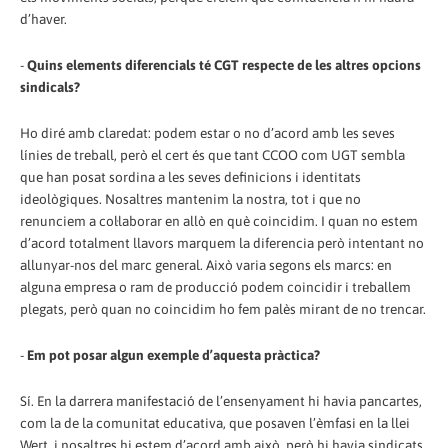
d’haver.
-
Quins elements diferencials té CGT respecte de les altres opcions
sindicals?
Ho diré amb claredat: podem estar o no d’acord amb les seves
línies de treball, però el cert és que tant CCOO com UGT sembla
que han posat sordina a les seves definicions i identitats
ideològiques. Nosaltres mantenim la nostra, tot i que no
renunciem a col·laborar en allò en què coincidim. I quan no estem
d’acord totalment llavors marquem la diferencia però intentant no
allunyar-nos del marc general. Això varia segons els marcs: en
alguna empresa o ram de producció podem coincidir i treballem
plegats, però quan no coincidim ho fem palès mirant de no trencar.
-
Em pot posar algun exemple d’aquesta pràctica?
Sí. En la darrera manifestació de l’ensenyament hi havia pancartes,
com la de la comunitat educativa, que posaven l’èmfasi en la llei
Wert, i nosaltres hi estem d’acord amb això, però hi havia sindicats