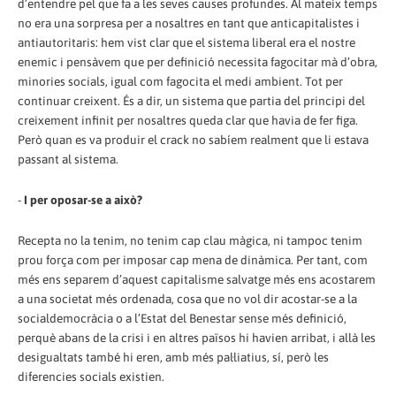
d’entendre pel que fa a les seves causes profundes. Al mateix temps
no era una sorpresa per a nosaltres en tant que anticapitalistes i
antiautoritaris: hem vist clar que el sistema liberal era el nostre
enemic i pensàvem que per definició necessita fagocitar mà d’obra,
minories socials, igual com fagocita el medi ambient. Tot per
continuar creixent. És a dir, un sistema que partia del principi del
creixement infinit per nosaltres queda clar que havia de fer figa.
Però quan es va produir el crack no sabíem realment que li estava
passant al sistema.
-
I per oposar-se a això?
Recepta no la tenim, no tenim cap clau màgica, ni tampoc tenim
prou força com per imposar cap mena de dinàmica. Per tant, com
més ens separem d’aquest capitalisme salvatge més ens acostarem
a una societat més ordenada, cosa que no vol dir acostar-se a la
socialdemocràcia o a l’Estat del Benestar sense més definició,
perquè abans de la crisi i en altres països hi havien arribat, i allà les
desigualtats també hi eren, amb més pal·liatius, sí, però les
diferencies socials existien.