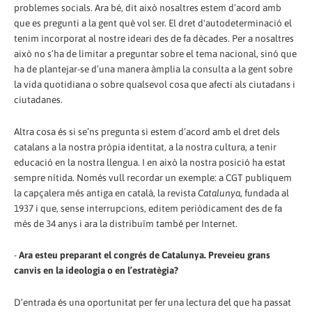
problemes socials. Ara bé, dit això nosaltres estem d’acord amb
que es pregunti a la gent què vol ser. El dret d'autodeterminació el
tenim incorporat al nostre ideari des de fa dècades. Per a nosaltres
això no s’ha de limitar a preguntar sobre el tema nacional, sinó que
ha de plantejar-se d’una manera àmplia la consulta a la gent sobre
la vida quotidiana o sobre qualsevol cosa que afecti als ciutadans i
ciutadanes.
Altra cosa és si se’ns pregunta si estem d’acord amb el dret dels
catalans a la nostra pròpia identitat, a la nostra cultura, a tenir
educació en la nostra llengua. I en això la nostra posició ha estat
sempre nítida. Només vull recordar un exemple: a CGT publiquem
la capçalera més antiga en català, la revista
Catalunya
, fundada al
1937 i que, sense interrupcions, editem periòdicament des de fa
més de 34 anys i ara la distribuïm també per Internet.
-
Ara esteu preparant el congrés de Catalunya. Preveieu grans
canvis en la ideologia o en l’estratègia?
D’entrada és una oportunitat per fer una lectura del que ha passat