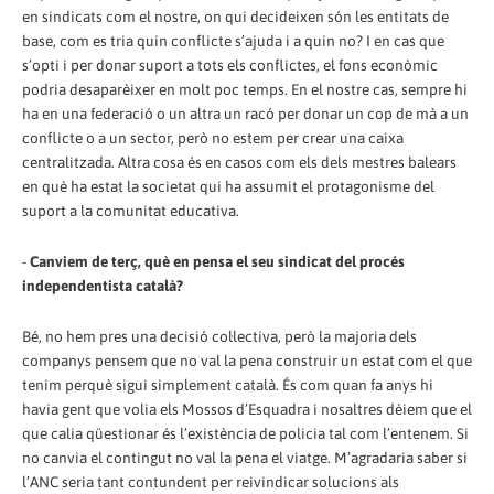
en sindicats com el nostre, on qui decideixen són les entitats de
base, com es tria quin conflicte s’ajuda i a quin no? I en cas que
s’opti i per donar suport a tots els conflictes, el fons econòmic
podria desaparèixer en molt poc temps. En el nostre cas, sempre hi
ha en una federació o un altra un racó per donar un cop de mà a un
conflicte o a un sector, però no estem per crear una caixa
centralitzada. Altra cosa és en casos com els dels mestres balears
en què ha estat la societat qui ha assumit el protagonisme del
suport a la comunitat educativa.
-
Canviem de terç, què en pensa el seu sindicat del procés
independentista català?
Bé, no hem pres una decisió col·lectiva, però la majoria dels
companys pensem que no val la pena construir un estat com el que
tenim perquè sigui simplement català. És com quan fa anys hi
havia gent que volia els Mossos d’Esquadra i nosaltres dèiem que el
que calia qüestionar és l’existència de policia tal com l’entenem. Si
no canvia el contingut no val la pena el viatge. M’agradaria saber si
l’ANC seria tant contundent per reivindicar solucions als