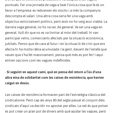
puntuals. Fer una jornada de vaga a Seat l’única cosa que fa és un
favor a l’empresa: es redueixen els stocks i a més la companyia
descompta el salari. Una altra cosa seria fer una vaga amb
objectius estrictament polítics, però això no ho veig avui viable. La
darrera vaga general, no ho va ser, de general. Va ser una vaga en
general. Vull dir que no es va limitar al món del treball: hi van
participar veïns, comerciants afectats per la situació econòmica,
jubilats. Penso que de cara al futur i en la situació de crisi que ens
afecta hi ha molta ràbia acumulada i la gent, davant de l’estafa que
veuen que s’ha fet massivament, pensa què més es pot fer! I aquí
entren opcions com les vagues indefinides.
-
Si seguint en aquest camí, què en pensa del retorn a l’ús d’una
altra eina de solidaritat com les caixes de resistència, que havien
caigut en desús.
Les caixes de resistència formaven part de l’estratègia clàssica del
sindicalisme. Però cap als anys 80 del segle passat el conjunt dels
sindicats d’aquí va decidir no apostar per elles. La raó és que potser
es pot crear un gran pot de diners amb què ajudar les vagues, però