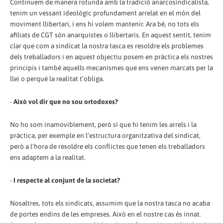
Continuem de manera rotunda amb la tradició anarcosindicalista,
tenim un vessant ideològic profundament arrelat en el món del
moviment llibertari, i ens hi volem mantenir. Ara bé, no tots els
afiliats de CGT són anarquistes o llibertaris. En aquest sentit, tenim
clar que com a sindicat la nostra tasca es resoldre els problemes
dels treballadors i en aquest objectiu posem en pràctica els nostres
principis i també aquells mecanismes que ens venen marcats per la
llei o perquè la realitat t’obliga.
-
Això vol dir que no sou ortodoxes?
No ho som inamoviblement, però sí que hi tenim les arrels i la
pràctica, per exemple en l’estructura organitzativa del sindicat,
però a l'hora de resoldre els conflictes que tenen els treballadors
ens adaptem a la realitat.
-
I respecte al conjunt de la societat?
Nosaltres, tots els sindicats, assumim que la nostra tasca no acaba
de portes endins de les empreses. Això en el nostre cas és innat.