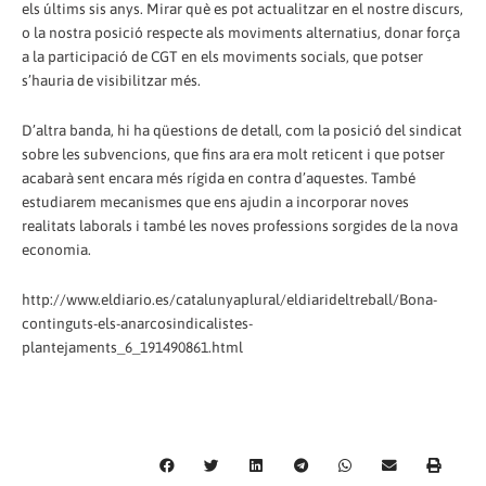
els últims sis anys. Mirar què es pot actualitzar en el nostre discurs,
o la nostra posició respecte als moviments alternatius, donar força
a la participació de CGT en els moviments socials, que potser
s’hauria de visibilitzar més.
D’altra banda, hi ha qüestions de detall, com la posició del sindicat
sobre les subvencions, que fins ara era molt reticent i que potser
acabarà sent encara més rígida en contra d’aquestes. També
estudiarem mecanismes que ens ajudin a incorporar noves
realitats laborals i també les noves professions sorgides de la nova
economia.
http://www.eldiario.es/catalunyaplural/eldiarideltreball/Bona-
continguts-els-anarcosindicalistes-
plantejaments_6_191490861.html