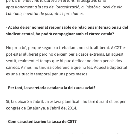
però s'hi endevina la duresa en el fons. El desgrana amb
apassionament a la seu de l’organització, a l’històric local de Via
Laietana, envoltat de pasquins i proclames.
-
Acaba de ser nomenat responsable de relacions internacionals del
sindicat estatal, ho podrà compaginar amb el càrrec català?
No prou bé, perquè segueixo treballant, no estic alliberat. A CGT es
pot estar alliberat però ho deixem per a casos extrems. En aquest
sentit, realment el temps que hi puc dedicar no dóna per als dos
càrrecs. A més, no tindria coherència que ho fes. Aquesta duplicitat
es una situació temporal per uns pocs mesos
-
Per tant, la secretaria catalana la deixareu aviat?
Sí, la deixaré a l’abril. Ja estava planificat i ho faré durant el proper
congrés de Catalunya, a l'abril del 2014.
-
Com caracteritzaríeu la tasca de CGT?