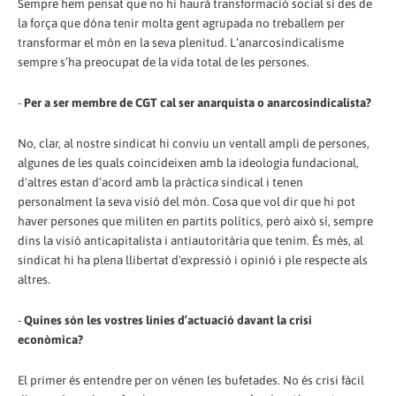
Sempre hem pensat que no hi haurà transformació social si des de
la força que dóna tenir molta gent agrupada no treballem per
transformar el món en la seva plenitud. L’anarcosindicalisme
sempre s’ha preocupat de la vida total de les persones.
-
Per a ser membre de CGT cal ser anarquista o anarcosindicalista?
No, clar, al nostre sindicat hi conviu un ventall ampli de persones,
algunes de les quals coincideixen amb la ideologia fundacional,
d'altres estan d’acord amb la pràctica sindical i tenen
personalment la seva visió del món. Cosa que vol dir que hi pot
haver persones que militen en partits polítics, però això sí, sempre
dins la visió anticapitalista i antiautoritària que tenim. És més, al
sindicat hi ha plena llibertat d'expressió i opinió i ple respecte als
altres.
-
Quines són les vostres línies d’actuació davant la crisi
econòmica?
El primer és entendre per on vénen les bufetades. No és crisi fàcil