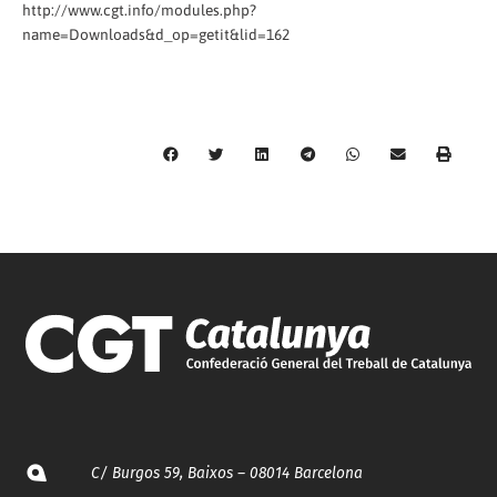
http://www.cgt.info/modules.php?
name=Downloads&d_op=getit&lid=162
C/ Burgos 59, Baixos – 08014 Barcelona