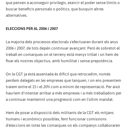
que pensen a aconseguir privilegis, exercir el poder sense límits o
buscar beneficis personals o polítics, que busquin altres
alternatives.
ELECCIONS PER AL 2006 i 2007
La majoria dels processos electorals s'efectuaran durant els anys
2006 i 2007, de tots depén continuar avançant. Però és sobretot el
treball en comarques on el terreny està menys trillat i on hem de
fixar els nostres objectius, amb humilitat i sense prepotència.
On la CGT ja està assentada és difícil que retrocedim, només
perdem delegats en les empreses que tanquen, i on ens presentem
traiem entre el 15 i el 20% com a mínim de representació. Per això
hauríem d'intentar arribar a més empreses i a més treballadors per
a continuar mantenint una progressió com en l'últim mandat.
Hem de posar a disposició dels militants de la CGT els mitjans
humans i econòmics possibles, fent funcionar comissions
d'eleccions en totes les comarques on els companys col·laboraren