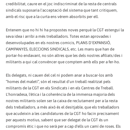
credibilitat, caure en el joc indiscriminat de la resta de centrals
sindicals suposaria l'acceptació del sistema que tant critiquem,
amb el risc que a la curta ens vérem absorbits per ell.
Entenem que no hi hi ha propostes noves perquè la CGT estengui la
seva idea i arribi a més treballadors. Totes estan aprovades i
desenvolupades en els nostres comicis, PLANS D'EXPANSIÓ,
CAMPANYES, ELECCIONS SINDICALS, etc. Les mans que han de
portar-ho endavant, no són altres que les dels nostres afiliats/des i
militants a qui cal convéncer que comptem amb ells per a fer-ho.
Els delegats, ni cauen del cel ni podem anar a buscar-los amb
“homes del maletí”, són el resultat d'un treball realitzat pels
militants de la CGT en els Sindicats i en els Centres de Treball.
L'honradesa, l'ètica i la coherència de la immensa majoria dels
nostres militants solen ser la caixa de reclutament per a la resta
dels treballadors, a més això és el desitjable, que els treballadors
que acudeixin a les candidatures de la CGT ho facin precisament
per aquests motius, sabent que ser delegat de la CGT és un
compromís ètic i que no serà per a cap d'ells un camí de roses. Els