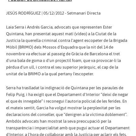
JESÚS RODRÍGUEZ | 05/12/2012 - Setmanari Directa
Laia Serra i Andrés Garcia, advocats que representen Ester
Quintana, han presentat aquest matí (vídeo) a la Ciutat de la
Justícia la querella criminal contra l'agent escopeter de la Brigada
Mòbil (BRIMO) dels Mossos d'Esquadra que la nit del 14 de
novembre va efectuar al passeig de Gràcia de Barcelona el tret
d'una bala de goma o d'un projectil foam, que va provocar-li la
pèrdua d'un ull, i contra el seu superior jeràrquic, el cap de la
unitat de la BRIMO a la qual pertany l'escopeter.
Serra ha traslladat la indignació de Quintana per les paraules de
Felip Puig, i ha exigit que el Departament d'Interior “deixi de negar
el que és innegable” i reconegui l'autoria policial de les ferides. En
el mateix sentit, Garcia ha volgut mostrar la perplexitat per les
declaracions del conseller, que “denigren a la víctima doblement”.
Ambdós advocats han mostrat la seva preocupació per la
transparència i imparcialitat amb que pugui actuar el Departament
d'Interior, a l'hora de col·laborar amb la Justícia per aclarir els fets.