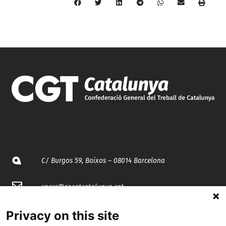
C/ Burgos 59, Baixos – 08014 Barcelona
spccc@
spcgtcatalunya.cat
935 120 481
Privacy on this site