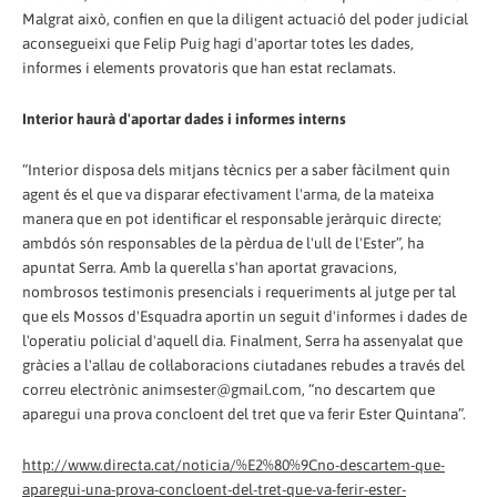
Malgrat això, confien en que la diligent actuació del poder judicial
aconsegueixi que Felip Puig hagi d'aportar totes les dades,
informes i elements provatoris que han estat reclamats.
Interior haurà d'aportar dades i informes interns
“Interior disposa dels mitjans tècnics per a saber fàcilment quin
agent és el que va disparar efectivament l'arma, de la mateixa
manera que en pot identificar el responsable jeràrquic directe;
ambdós són responsables de la pèrdua de l'ull de l'Ester”, ha
apuntat Serra. Amb la querella s'han aportat gravacions,
nombrosos testimonis presencials i requeriments al jutge per tal
que els Mossos d'Esquadra aportin un seguit d'informes i dades de
l'operatiu policial d'aquell dia. Finalment, Serra ha assenyalat que
gràcies a l'allau de col·laboracions ciutadanes rebudes a través del
correu electrònic animsester@gmail.com, “no descartem que
aparegui una prova concloent del tret que va ferir Ester Quintana”.
http://www.directa.cat/noticia/%E2%80%9Cno-descartem-que-
aparegui-una-prova-concloent-del-tret-que-va-ferir-ester-