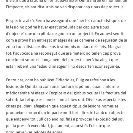
insistir que a la zona on es trobava Ester Quintana en el moment de
l’impacte, els antidisturbis no van disparar cap tipus de projectils.
Respecte a això, Serra ha assegurat que “per les característiques de
la lesió no podria haver estat produïda per cap altre tipus
d’objecte” que una pilota de goma o un projectil. En aquest sentit,
com a prova han entregat imatges de les càmeres de seguretat de la
zona i una llista de diversos testimonis oculars dels fets. Malgrat
tot, l’advocada ha reconegut que ara mateix no tenen cap prova
concloent sobre el llançament del projectil, però ha afegit que
estan rebent una “allau d’imatges” i no descarten aconseguir-la.
En tot cas, com ha publicat Eldiario.es, Puig va referir-se a les
lesions de Quintana com una fractura al pòmul, quan l’informe
mèdic també hi afegeix l’explosió del globus ocular i la fractura del
sòl orbitari el que es coneix com a blow out. Diversos especialistes
citats pel diari, afegeixen que aquest tipus de lesions només es
produeixen arran d’un impacte molt fort, directe i amb un objecte
que empenyi tot l’ull cap endins, fins a provocar l’explosió del sòl
per la pressió exercida. I, justament, aquest és l’efecte que
produeixen les pilotes de goma.