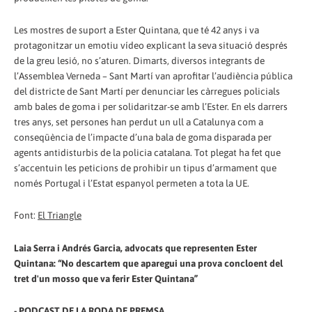
Les mostres de suport a Ester Quintana, que té 42 anys i va
protagonitzar un emotiu vídeo explicant la seva situació després
de la greu lesió, no s’aturen. Dimarts, diversos integrants de
l’Assemblea Verneda – Sant Martí van aprofitar l’audiència pública
del districte de Sant Martí per denunciar les càrregues policials
amb bales de goma i per solidaritzar-se amb l’Ester. En els darrers
tres anys, set persones han perdut un ull a Catalunya com a
conseqüència de l’impacte d’una bala de goma disparada per
agents antidisturbis de la policia catalana. Tot plegat ha fet que
s’accentuin les peticions de prohibir un tipus d’armament que
només Portugal i l’Estat espanyol permeten a tota la UE.
Font:
El Triangle
Laia Serra i Andrés Garcia, advocats que representen Ester
Quintana: “No descartem que aparegui una prova concloent del
tret d'un mosso que va ferir Ester Quintana”
-
PODCAST DE LA RODA DE PREMSA