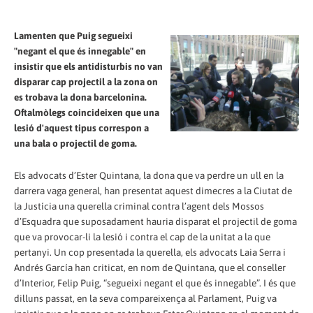
Lamenten que Puig segueixi
"negant el que és innegable" en
insistir que els antidisturbis no van
disparar cap projectil a la zona on
es trobava la dona barcelonina.
Oftalmòlegs coincideixen que una
lesió d'aquest tipus correspon a
una bala o projectil de goma.
Els advocats d’Ester Quintana, la dona que va perdre un ull en la
darrera vaga general, han presentat aquest dimecres a la Ciutat de
la Justícia una querella criminal contra l’agent dels Mossos
d’Esquadra que suposadament hauria disparat el projectil de goma
que va provocar-li la lesió i contra el cap de la unitat a la que
pertanyi. Un cop presentada la querella, els advocats Laia Serra i
Andrés García han criticat, en nom de Quintana, que el conseller
d’Interior, Felip Puig, “segueixi negant el que és innegable”. I és que
dilluns passat, en la seva compareixença al Parlament, Puig va