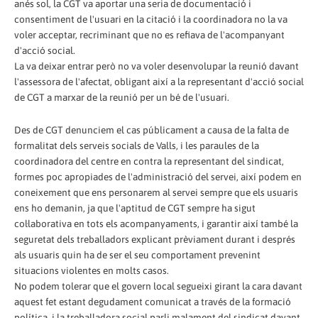
anés sol, la CGT va aportar una seria de documentació i
consentiment de l'usuari en la citació i la coordinadora no la va
voler acceptar, recriminant que no es refiava de l'acompanyant
d'acció social.
La va deixar entrar però no va voler desenvolupar la reunió davant
l'assessora de l'afectat, obligant així a la representant d'acció social
de CGT a marxar de la reunió per un bé de l'usuari.
Des de CGT denunciem el cas públicament a causa de la falta de
formalitat dels serveis socials de Valls, i les paraules de la
coordinadora del centre en contra la representant del sindicat,
formes poc apropiades de l'administració del servei, així podem en
coneixement que ens personarem al servei sempre que els usuaris
ens ho demanin, ja que l'aptitud de CGT sempre ha sigut
col·laborativa en tots els acompanyaments, i garantir així també la
seguretat dels treballadors explicant prèviament durant i després
als usuaris quin ha de ser el seu comportament prevenint
situacions violentes en molts casos.
No podem tolerar que el govern local segueixi girant la cara davant
aquest fet estant degudament comunicat a través de la formació
política, i la treballadora social parli malament del sindicat davant