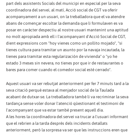
part dels assistents Socials del municipi en especial per la seva
coordinadora del servei, al matí, Acció social de CGT va oferir
acompanyament a un usuari, on la treballadora que el va atendre
abans de començar escoltar la demanda que li formulaven es va
posar en caràcter despectiu al nostre usuari mantenint una aptitud
no molt apropiada amb ell i l'acompanyant d'Acció Social de CGT,
dient expressions com "hoy vienes como un pollito mojado", "si
tienes cultura para tramitar un asunto por la navaja incautada, la
tienes para tramitar esta regularización de vivienda" o "yo he
estado 3 meses sin nevera, no tienes por que ir de restaurantes o
bares para comer cuando el comedor social esté cerrado".
Aquest usuari va ser rebutjat anteriorment per fer 7 minuts tard a la
seva citació perquè estava al menjador social de la Taulada
acabant de dutxar-se. La treballadora també li va recriminar la seva
tardança sense voler donar l'atenció qüestionant el testimoni de
l'acompanyant que va estar també present aquell dia.
A les hores la coordinadora del servei va trucar a l'usuari informant
que el rebrien a la tarda després dels incidents detallats
anteriorment, però la sorpresa va ser que les instruccions eren que