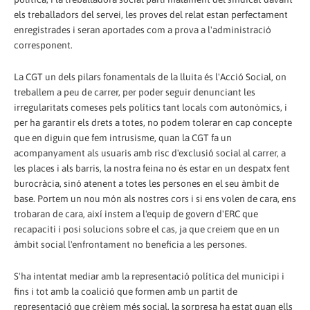
els treballadors del servei, les proves del relat estan perfectament
enregistrades i seran aportades com a prova a l'administració
corresponent.
La CGT un dels pilars fonamentals de la lluita és l'Acció Social, on
treballem a peu de carrer, per poder seguir denunciant les
irregularitats comeses pels polítics tant locals com autonòmics, i
per ha garantir els drets a totes, no podem tolerar en cap concepte
que en diguin que fem intrusisme, quan la CGT fa un
acompanyament als usuaris amb risc d'exclusió social al carrer, a
les places i als barris, la nostra feina no és estar en un despatx fent
burocràcia, sinó atenent a totes les persones en el seu àmbit de
base. Portem un nou món als nostres cors i si ens volen de cara, ens
trobaran de cara, així instem a l'equip de govern d'ERC que
recapaciti i posi solucions sobre el cas, ja que creiem que en un
àmbit social l'enfrontament no beneficia a les persones.
S'ha intentat mediar amb la representació política del municipi i
fins i tot amb la coalició que formen amb un partit de
representació que crèiem més social, la sorpresa ha estat quan ells