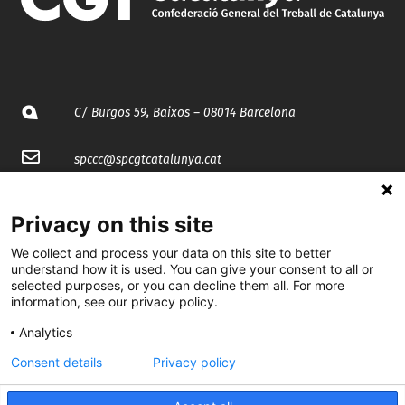
C/ Burgos 59, Baixos – 08014 Barcelona
spccc@
spcgtcatalunya.cat
935 120 481
Privacy on this site
We collect and process your data on this site to better
@CGTCatalunya
understand how it is used. You can give your consent to all or
selected purposes, or you can decline them all. For more
cgtcatalunya
information, see our privacy policy.
CGTCatalunya
Analytics
cgtcatalunya
Consent details
Privacy policy