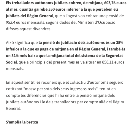
Els treballadors autònoms jubilats cobren, de mitjana, 603,76 euros
al mes, quantia gairebé 350 euros inferior a la que perceben els
jubilats del Règim Genera
l, que a l'agost van cobrar una pensió de
952,4 euros mensuals, segons dades del Ministeri d'Ocupació
difoses aquest divendres .
Això significa que
la pensió de jubilació dels autònoms és un 38%
inferior a la que es paga de mitjana en el Règim General, i també és
un 31% més baixa que la mitjana total del sistema de la Seguretat
Social
, que a principis del present mes es va situar en 858,11 euros
mensuals.
En aquest sentit, es reconeix que el col·lectiu d'autònoms segueix
cotitzant "massa per sota dels seus ingressos reals", tenint en
compte les diferències que hi ha entre la pensió mitjana dels
jubilats autònoms i la dels treballadors per compte aliè del Règim
General.
S'amplia la bretxa