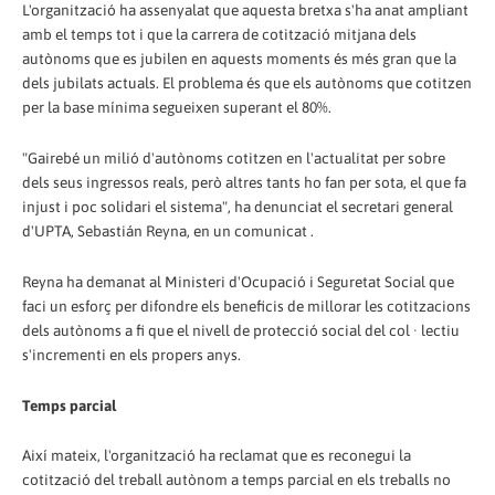
L'organització ha assenyalat que aquesta bretxa s'ha anat ampliant
amb el temps tot i que la carrera de cotització mitjana dels
autònoms que es jubilen en aquests moments és més gran que la
dels jubilats actuals. El problema és que els autònoms que cotitzen
per la base mínima segueixen superant el 80%.
"Gairebé un milió d'autònoms cotitzen en l'actualitat per sobre
dels seus ingressos reals, però altres tants ho fan per sota, el que fa
injust i poc solidari el sistema", ha denunciat el secretari general
d'UPTA, Sebastián Reyna, en un comunicat .
Reyna ha demanat al Ministeri d'Ocupació i Seguretat Social que
faci un esforç per difondre els beneficis de millorar les cotitzacions
dels autònoms a fi que el nivell de protecció social del col · lectiu
s'incrementi en els propers anys.
Temps parcial
Així mateix, l'organització ha reclamat que es reconegui la
cotització del treball autònom a temps parcial en els treballs no