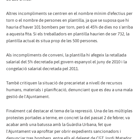
Altres incompliments se centren en el nombre mínim d'efectius per
torn o el nombre de persones en plantilla, ja que se suposa que hi
hauria d'haver 101 bombers per torn, però el 45% de dies no s'arriba
a aquesta fita. Si els treballadors en plantilla haurien de ser 732, la
plantilla actual és situa prop de les 500 persones.
Als incompliments de conveni, la plantilla hi afegeix la retallada
salarial del 5% decretada pel govern espanyol el juny de 2010 i la
congelació salarial decretada pel 2011.
També critiquen la situació de precarietat a nivell de recursos
humans, materials i planificació, denunciant que es deu a una mala
gestió de l'Ajuntament.
Finalment cal destacar el tema de la repressió. Una de les múltiples
protestes portades a terme, en concret la del passat 2 de febrer, va
acabar amb una batussa amb la Guàrdia Urbana, fet que
l'Ajuntament va aprofitar per obrir expedients sancionadors i
denunciar tres bombers, entre ells el delegat de CGT Jordi Matador.