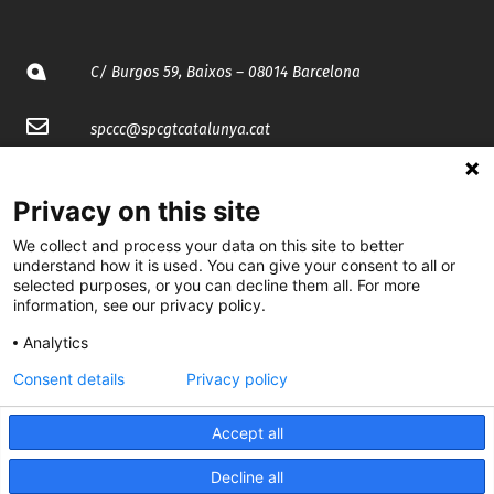
C/ Burgos 59, Baixos – 08014 Barcelona
spccc@
spcgtcatalunya.cat
935 120 481
Privacy on this site
We collect and process your data on this site to better
@CGTCatalunya
understand how it is used. You can give your consent to all or
selected purposes, or you can decline them all. For more
cgtcatalunya
information, see our privacy policy.
CGTCatalunya
Analytics
cgtcatalunya
Consent details
Privacy policy
Accept all
Desenvolupat per
Decline all