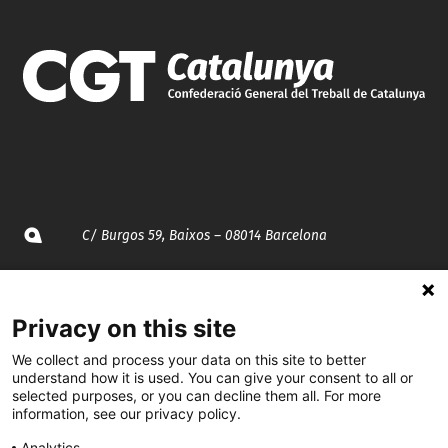
C/ Burgos 59, Baixos – 08014 Barcelona
spccc@
spcgtcatalunya.cat
Privacy on this site
935 120 481
We collect and process your data on this site to better
understand how it is used. You can give your consent to all or
@CGTCatalunya
selected purposes, or you can decline them all. For more
information, see our privacy policy.
cgtcatalunya
Analytics