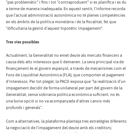
“pas problemàtic” i fins i tot “contraproduent” si es planifica i es du
a terme de manera inadequada. En aquest sentit, l’informe recorda
que l’actual administració autonòmica no té plenes competències
en els àmbits de la política monetària i de la fiscalitat, fet que
“dificultaria la gestió d’aquest hipotètic impagament”.
Tres vies possibles
Actualment, la Generalitat no emet deute als mercats financers a
causa dels alts interessos que li demanen. La seva principal via de
finançament és el govern espanyol, a través de mecanismes com el
Fons de Liquiditat Autonòmica (FLA), que comporten el pagament
d’interessos. Per tot plegat, la PACD exposa que “la realització d’un
impagament decidit de forma unilateral per part del govern de la
Generalitat, sense sobirania política econòmica suficient, no és
una bona opció si no va acompanyada d’altres canvis més
profunds i generals”.
Com a alternatives, la plataforma planteja tres estratègies diferents:
la negociació de l’impagament del deute amb els creditors;