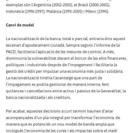
exemples són l’Argentina (2002-2005), el Brasil (2000-2001),
Indonèsia (1996-1997), Malàisia (1995-2005) i Mèxic (1995).
Canvi de model
La nacionalització de la banca, total o parcial, entraria dins aquest
escenari d’apoderament ciutadà. Sempre segons l’informe de la
PACD, facilitaria l’aplicació de les mesures de control. A més,
disminuiria la vulnerabilitat davant el boicot de les elits financeres,
polítiques i industrials després de l’impagament i facilitaria la
gestió del crèdit per impulsar una economia més justa i solidària.
La nacionalització tindria l’avantatge que una part de
l’impagament es podria gestionar de manera interna, fent
quitances i cancel·lacions entre actius i passius de la Generalitat, la
banca nacionalitzada i els creditors.
Per acabar, aquestes decisions a curt termini haurien d’anar
acompanyades d’un pla integral per transformar l’economia, de
manera que es potenciés un nou model de banda ampla que
inclogués l’economia de les cures i els impactes sobre el medi