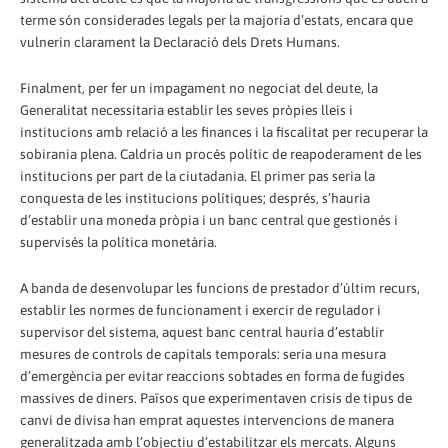
terme són considerades legals per la majoria d’estats, encara que
vulnerin clarament la Declaració dels Drets Humans.
Finalment, per fer un impagament no negociat del deute, la
Generalitat necessitaria establir les seves pròpies lleis i
institucions amb relació a les finances i la fiscalitat per recuperar la
sobirania plena. Caldria un procés polític de reapoderament de les
institucions per part de la ciutadania. El primer pas seria la
conquesta de les institucions polítiques; després, s’hauria
d’establir una moneda pròpia i un banc central que gestionés i
supervisés la política monetària.
A banda de desenvolupar les funcions de prestador d’últim recurs,
establir les normes de funcionament i exercir de regulador i
supervisor del sistema, aquest banc central hauria d’establir
mesures de controls de capitals temporals: seria una mesura
d’emergència per evitar reaccions sobtades en forma de fugides
massives de diners. Països que experimentaven crisis de tipus de
canvi de divisa han emprat aquestes intervencions de manera
generalitzada amb l’objectiu d’estabilitzar els mercats. Alguns