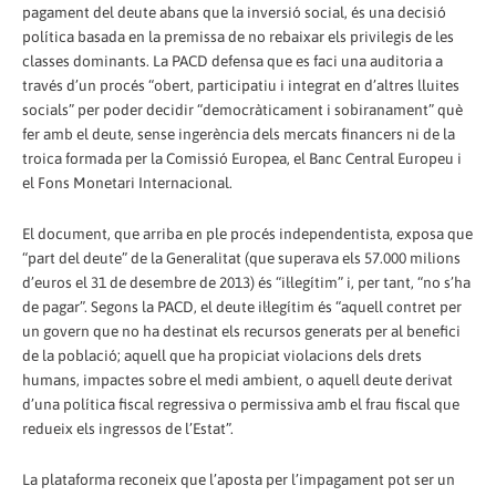
pagament del deute abans que la inversió social, és una decisió
política basada en la premissa de no rebaixar els privilegis de les
classes dominants. La PACD defensa que es faci una auditoria a
través d’un procés “obert, participatiu i integrat en d’altres lluites
socials” per poder decidir “democràticament i sobiranament” què
fer amb el deute, sense ingerència dels mercats financers ni de la
troica formada per la Comissió Europea, el Banc Central Europeu i
el Fons Monetari Internacional.
El document, que arriba en ple procés independentista, exposa que
“part del deute” de la Generalitat (que superava els 57.000 milions
d’euros el 31 de desembre de 2013) és “il·legítim” i, per tant, “no s’ha
de pagar”. Segons la PACD, el deute il·legítim és “aquell contret per
un govern que no ha destinat els recursos generats per al benefici
de la població; aquell que ha propiciat violacions dels drets
humans, impactes sobre el medi ambient, o aquell deute derivat
d’una política fiscal regressiva o permissiva amb el frau fiscal que
redueix els ingressos de l’Estat”.
La plataforma reconeix que l’aposta per l’impagament pot ser un