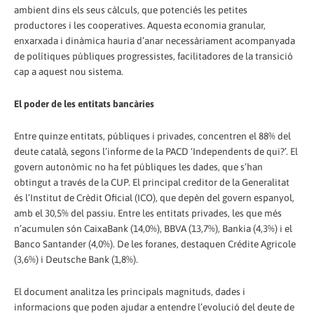
ambient dins els seus càlculs, que potenciés les petites
productores i les cooperatives. Aquesta economia granular,
enxarxada i dinàmica hauria d’anar necessàriament acompanyada
de polítiques públiques progressistes, facilitadores de la transició
cap a aquest nou sistema.
El poder de les entitats bancàries
Entre quinze entitats, públiques i privades, concentren el 88% del
deute català, segons l’informe de la PACD ‘Independents de qui?’. El
govern autonòmic no ha fet públiques les dades, que s’han
obtingut a través de la CUP. El principal creditor de la Generalitat
és l’Institut de Crèdit Oficial (ICO), que depèn del govern espanyol,
amb el 30,5% del passiu. Entre les entitats privades, les que més
n’acumulen són CaixaBank (14,0%), BBVA (13,7%), Bankia (4,3%) i el
Banco Santander (4,0%). De les foranes, destaquen Crédite Agricole
(3,6%) i Deutsche Bank (1,8%).
El document analitza les principals magnituds, dades i
informacions que poden ajudar a entendre l’evolució del deute de