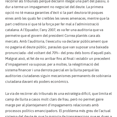
recórrer als tribunals perquè declarin il·legal una part del passiu, o
dur a terme un impagament no negociat del deute. La primera
opció no té massa garanties d’èxit si la part deutora té poques
eines amb les quals fer creïbles les seves amenaces, mentre que la
part creditora sí que té la força per fer mal a l’administració
catalana. A l’Equador, l’any 2007, es va fer una auditoria que va
permetre que el govern del president Correa plantés cara als
mercats. Amb l’auditoria, l’executiu va declarar públicament que
no pagaria el deute públic, paraules que van suposar una baixada
pronunciada –del voltant del 70%– del preu dels bons d’aquell país.
Malgrat això, el fet de no arribar fins al final i establir un precedent
d’impagament va suposar, per a moltes, la relegitimació del
sistema financer i una derrota parcial en la lluita perquè les
auditories ciutadanes siguin mecanismes permanents de sobirania
ciutadana davant els poders econòmics.
La via de recórrer als tribunals és una estratègia difícil, que limita el
camp de lluita a casos molt clars de frau, però no permet gaire
marge per al plantejament d’impagaments relacionats amb
processos polítics emancipadors. El problema més greu de l’actual
sistema del deute és que la majoria de transgressions que es duen a