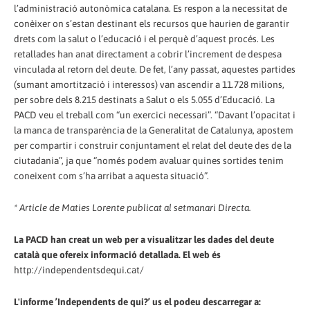
l’administració autonòmica catalana. Es respon a la necessitat de
conèixer on s’estan destinant els recursos que haurien de garantir
drets com la salut o l’educació i el perquè d’aquest procés. Les
retallades han anat directament a cobrir l’increment de despesa
vinculada al retorn del deute. De fet, l’any passat, aquestes partides
(sumant amortització i interessos) van ascendir a 11.728 milions,
per sobre dels 8.215 destinats a Salut o els 5.055 d’Educació. La
PACD veu el treball com “un exercici necessari”. “Davant l’opacitat i
la manca de transparència de la Generalitat de Catalunya, apostem
per compartir i construir conjuntament el relat del deute des de la
ciutadania”, ja que “només podem avaluar quines sortides tenim
coneixent com s’ha arribat a aquesta situació”.
* Article de Maties Lorente publicat al setmanari Directa.
La PACD han creat un web per a visualitzar les dades del deute
català que ofereix informació detallada. El web és
http://independentsdequi.cat/
L'informe ’Independents de qui?’ us el podeu descarregar a: