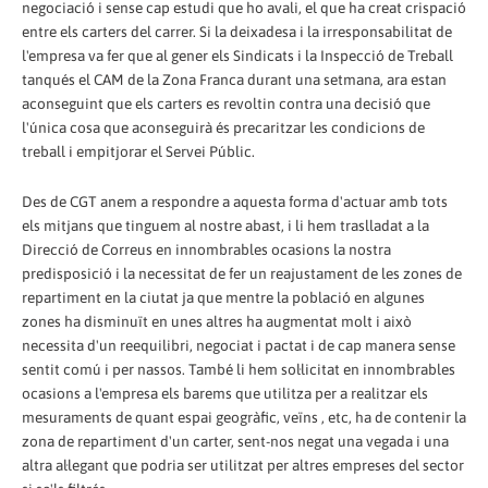
negociació i sense cap estudi que ho avali, el que ha creat crispació
entre els carters del carrer. Si la deixadesa i la irresponsabilitat de
l'empresa va fer que al gener els Sindicats i la Inspecció de Treball
tanqués el CAM de la Zona Franca durant una setmana, ara estan
aconseguint que els carters es revoltin contra una decisió que
l'única cosa que aconseguirà és precaritzar les condicions de
treball i empitjorar el Servei Públic.
Des de CGT anem a respondre a aquesta forma d'actuar amb tots
els mitjans que tinguem al nostre abast, i li hem traslladat a la
Direcció de Correus en innombrables ocasions la nostra
predisposició i la necessitat de fer un reajustament de les zones de
repartiment en la ciutat ja que mentre la població en algunes
zones ha disminuït en unes altres ha augmentat molt i això
necessita d'un reequilibri, negociat i pactat i de cap manera sense
sentit comú i per nassos. També li hem sol·licitat en innombrables
ocasions a l'empresa els barems que utilitza per a realitzar els
mesuraments de quant espai geogràfic, veïns , etc, ha de contenir la
zona de repartiment d'un carter, sent-nos negat una vegada i una
altra al·legant que podria ser utilitzat per altres empreses del sector