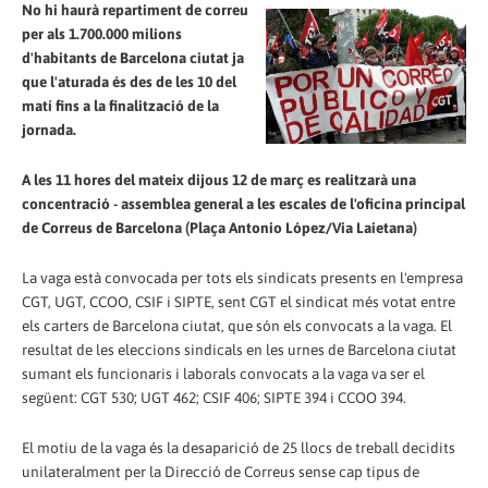
No hi haurà repartiment de correu
per als 1.700.000 milions
d'habitants de Barcelona ciutat ja
que l'aturada és des de les 10 del
matí fins a la finalització de la
jornada.
A les 11 hores del mateix dijous 12 de març es realitzarà una
concentració - assemblea general a les escales de l'oficina principal
de Correus de Barcelona (Plaça Antonio López/Via Laietana)
La vaga està convocada per tots els sindicats presents en l'empresa
CGT, UGT, CCOO, CSIF i SIPTE, sent CGT el sindicat més votat entre
els carters de Barcelona ciutat, que són els convocats a la vaga. El
resultat de les eleccions sindicals en les urnes de Barcelona ciutat
sumant els funcionaris i laborals convocats a la vaga va ser el
següent: CGT 530; UGT 462; CSIF 406; SIPTE 394 i CCOO 394.
El motiu de la vaga és la desaparició de 25 llocs de treball decidits
unilateralment per la Direcció de Correus sense cap tipus de