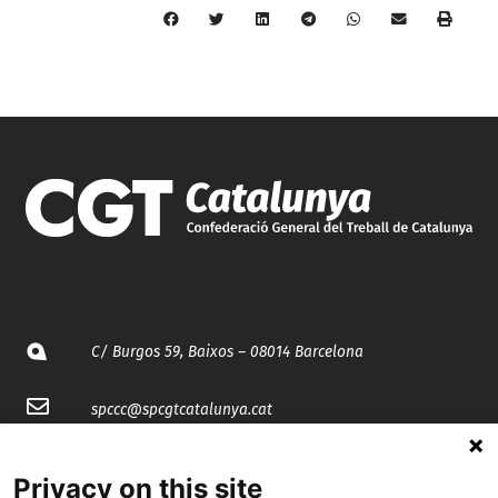
C/ Burgos 59, Baixos – 08014 Barcelona
spccc@
spcgtcatalunya.cat
935 120 481
Privacy on this site