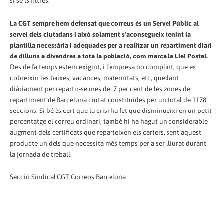
si se'ls filtrés.
La CGT sempre hem defensat que correus és un Servei Públic al
servei dels ciutadans i això solament s'aconsegueix tenint la
plantilla necessària i adequades per a realitzar un repartiment diari
de dilluns a divendres a tota la població, com marca la Llei Postal.
Des de fa temps estem exigint, i l'empresa no complint, que es
cobreixin les baixes, vacances, maternitats, etc, quedant
diàriament per repartir-se mes del 7 per cent de les zones de
repartiment de Barcelona ciutat constituïdes per un total de 1178
seccions. Si bé és cert que la crisi ha fet que disminueixi en un petit
percentatge el correu ordinari, també hi ha hagut un considerable
augment dels certificats que reparteixen els carters, sent aquest
producte un dels que necessita més temps per a ser lliurat durant
la jornada de treball.
Secció Sindical CGT Correos Barcelona