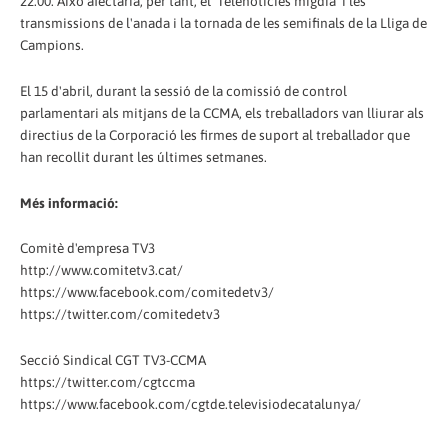
22.00. Això afectaria, per tant, el 'Telenotícies migdia' i les
transmissions de l'anada i la tornada de les semifinals de la Lliga de
Campions.
El 15 d'abril, durant la sessió de la comissió de control
parlamentari als mitjans de la CCMA, els treballadors van lliurar als
directius de la Corporació les firmes de suport al treballador que
han recollit durant les últimes setmanes.
Més informació:
Comitè d'empresa TV3
http://www.comitetv3.cat/
https://www.facebook.com/comitedetv3/
https://twitter.com/comitedetv3
Secció Sindical CGT TV3-CCMA
https://twitter.com/cgtccma
https://www.facebook.com/cgtde.televisiodecatalunya/