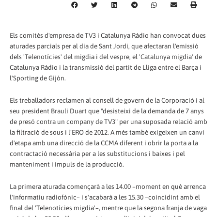
Els comitès d'empresa de TV3 i Catalunya Ràdio han convocat dues
aturades parcials per al dia de Sant Jordi, que afectaran l'emissió
dels 'Telenotícies' del migdia i del vespre, el 'Catalunya migdia' de
Catalunya Ràdio i la transmissió del partit de Lliga entre el Barça i
l'Sporting de Gijón.
Els treballadors reclamen al consell de govern de la Corporació i al
seu president Brauli Duart que "desisteixi de la demanda de 7 anys
de presó contra un company de TV3" per una suposada relació amb
la filtració de sous i l’ERO de 2012. A més també exigeixen un canvi
d'etapa amb una direcció de la CCMA diferent i obrir la porta a la
contractació necessària per a les substitucions i baixes i pel
manteniment i impuls de la producció.
La primera aturada començarà a les 14.00 –moment en què arrenca
l'informatiu radiofònic– i s'acabarà a les 15.30 –coincidint amb el
final del 'Telenotícies migdia'–, mentre que la segona franja de vaga