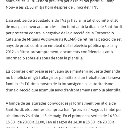
anirà de les 20.30 –l'hora prevista per a l'inici del partit al Camp
Nou– a les 21.30, mitja hora després de l'inici del 'TN'.
L'assemblea de treballadors de TV3 ja havia instat el comitè, el 30
de març, a convocar aturades coincidint amb la diada de Sant Jordi
per protestar contra la negativa de la direcció de la Corporació
Catalana de Mitjans Audiovisuals (CCMA) de retirar la petició de set
anys de presó contra un empleat de la televisió pública que l'any
2012 va filtrar, presumptament, documents confidencials amb
informació sobre els sous de tota la plantilla.
Els comitès d'empresa assenyalen que mantenir aquesta demanda
no beneficia ningú i allarga les penalitats d'un treballador i la seva
família i és l'última mostra de la intransigència i autoritarisme
d'una direcció que acumula anys d'enfrontaments amb la plantilla.
A banda de les aturades convocades ja formalment per al dia de
Sant Jordi, els comitès d'empresa han "preavisat" vagues també per
als dimarts 26 d'abril i 3 de maig. En el primer cas serien de 14.30 a
15.30 i de 20.00 a 21.00, i en el segon de 14.30 a 15.30 i de 20.30 a