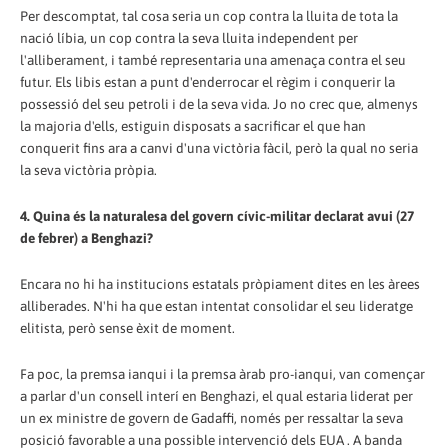
Per descomptat, tal cosa seria un cop contra la lluita de tota la
nació líbia, un cop contra la seva lluita independent per
l'alliberament, i també representaria una amenaça contra el seu
futur. Els libis estan a punt d'enderrocar el règim i conquerir la
possessió del seu petroli i de la seva vida. Jo no crec que, almenys
la majoria d'ells, estiguin disposats a sacrificar el que han
conquerit fins ara a canvi d'una victòria fàcil, però la qual no seria
la seva victòria pròpia.
4. Quina és la naturalesa del govern cívic-militar declarat avui (27
de febrer) a Benghazi?
Encara no hi ha institucions estatals pròpiament dites en les àrees
alliberades. N'hi ha que estan intentat consolidar el seu lideratge
elitista, però sense èxit de moment.
Fa poc, la premsa ianqui i la premsa àrab pro-ianqui, van començar
a parlar d'un consell interí en Benghazi, el qual estaria liderat per
un ex ministre de govern de Gadaffi, només per ressaltar la seva
posició favorable a una possible intervenció dels EUA . A banda