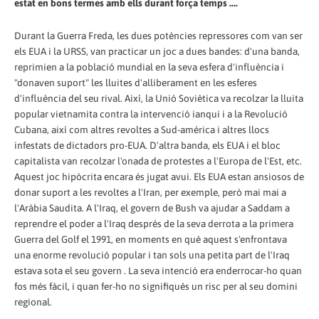
estat en bons termes amb ells durant força temps ....
Durant la Guerra Freda, les dues potències repressores com van ser
els EUA i la URSS, van practicar un joc a dues bandes: d'una banda,
reprimien a la població mundial en la seva esfera d'influència i
"donaven suport" les lluites d'alliberament en les esferes
d'influència del seu rival. Així, la Unió Soviètica va recolzar la lluita
popular vietnamita contra la intervenció ianqui i a la Revolució
Cubana, així com altres revoltes a Sud-amèrica i altres llocs
infestats de dictadors pro-EUA. D'altra banda, els EUA i el bloc
capitalista van recolzar l'onada de protestes a l'Europa de l'Est, etc.
Aquest joc hipòcrita encara és jugat avui. Els EUA estan ansiosos de
donar suport a les revoltes a l'Iran, per exemple, però mai mai a
l'Aràbia Saudita. A l'Iraq, el govern de Bush va ajudar a Saddam a
reprendre el poder a l'Iraq després de la seva derrota a la primera
Guerra del Golf el 1991, en moments en què aquest s'enfrontava
una enorme revolució popular i tan sols una petita part de l'Iraq
estava sota el seu govern . La seva intenció era enderrocar-ho quan
fos més fàcil, i quan fer-ho no signifiqués un risc per al seu domini
regional.