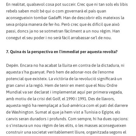
En realitat, qualsevol cosa pot succeir. Crec que ni tan sols els libis
rebels saben molt bé qui o com governarà el país quan
aconsegueixin tombar Gadaffi. Han de descobrir ells mateixos la
seva pròpia manera de fer-ho. Però crec que és difícil que això
passi, doncs ja no se sotmetran fàcilment a un nou règim. Han
conegut el seu poder i no serà fàcil arrabassar-se’l de nou.
7. Quina és la perspectiva en l'immediat per aquesta revolta?
Depèn. Encara no ha acabat la lluita en contra de la dictadura, ni
aquesta s'ha guanyat. Però hem de adonar-nos de l'enorme
potencial que existeix. La victòria de la revolució significarà un
gran canvi a la regió. Hem de tenir en ment que el Nou Ordre
Mundial va ser declarat i implementat aquí per primera vegada,
amb motiu de la crisi del Golf, el 1990 i 1991. Des de llavors,
aquesta regió ha reemplaçat a Sud-amèrica com el pati del darrere
de Washington. Sumat al que ja hem vist a Tunísia o Egipte, els
canvis seran duradors i profunds. Com sempre, hi ha dues opcions:
o s'instaura un nou règim de les elits, o les masses aconsegueixen
construir una societat veritablement lliure, organitzada segons el