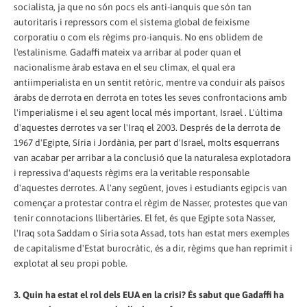
socialista, ja que no són pocs els anti-ianquis que són tan
autoritaris i repressors com el sistema global de feixisme
corporatiu o com els règims pro-ianquis. No ens oblidem de
l'estalinisme. Gadaffi mateix va arribar al poder quan el
nacionalisme àrab estava en el seu clímax, el qual era
antiimperialista en un sentit retòric, mentre va conduir als països
àrabs de derrota en derrota en totes les seves confrontacions amb
l'imperialisme i el seu agent local més important, Israel . L'última
d'aquestes derrotes va ser l'Iraq el 2003. Després de la derrota de
1967 d'Egipte, Síria i Jordània, per part d'Israel, molts esquerrans
van acabar per arribar a la conclusió que la naturalesa explotadora
i repressiva d'aquests règims era la veritable responsable
d'aquestes derrotes. A l'any següent, joves i estudiants egipcis van
començar a protestar contra el règim de Nasser, protestes que van
tenir connotacions llibertàries. El fet, és que Egipte sota Nasser,
l'Iraq sota Saddam o Síria sota Assad, tots han estat mers exemples
de capitalisme d'Estat burocràtic, és a dir, règims que han reprimit i
explotat al seu propi poble.
3. Quin ha estat el rol dels EUA en la crisi? És sabut que Gadaffi ha