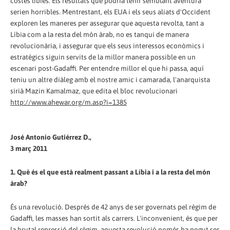
costes líbies. Els resultats que podria tenir semblant aventura
serien horribles. Mentrestant, els EUA i els seus aliats d'Occident
exploren les maneres per assegurar que aquesta revolta, tant a
Líbia com a la resta del món àrab, no es tanqui de manera
revolucionària, i assegurar que els seus interessos econòmics i
estratègics siguin servits de la millor manera possible en un
escenari post-Gadaffi. Per entendre millor el que hi passa, aquí
teniu un altre diàleg amb el nostre amic i camarada, l'anarquista
sirià Mazin Kamalmaz, que edita el bloc revolucionari
http://www.ahewar.org/m.asp?i=1385
José Antonio Gutiérrez D.,
3 març 2011
1. Què és el que està realment passant a Líbia i a la resta del món
àrab?
És una revolució. Després de 42 anys de ser governats pel règim de
Gadaffi, les masses han sortit als carrers. L'inconvenient, és que per
la brutal repressió del règim, aquesta revolució només ha pogut ser