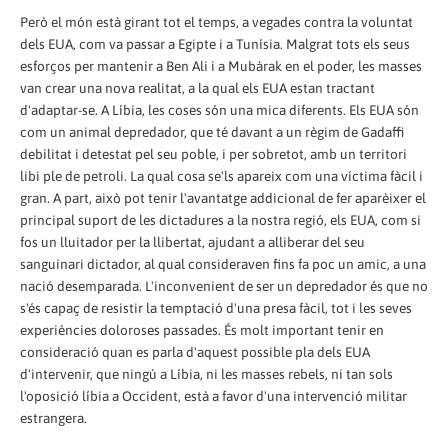
Però el món està girant tot el temps, a vegades contra la voluntat
dels EUA, com va passar a Egipte i a Tunísia. Malgrat tots els seus
esforços per mantenir a Ben Ali i a Mubàrak en el poder, les masses
van crear una nova realitat, a la qual els EUA estan tractant
d'adaptar-se. A Líbia, les coses són una mica diferents. Els EUA són
com un animal depredador, que té davant a un règim de Gadaffi
debilitat i detestat pel seu poble, i per sobretot, amb un territori
libi ple de petroli. La qual cosa se'ls apareix com una víctima fàcil i
gran. A part, això pot tenir l'avantatge addicional de fer aparèixer el
principal suport de les dictadures a la nostra regió, els EUA, com si
fos un lluitador per la llibertat, ajudant a alliberar del seu
sanguinari dictador, al qual consideraven fins fa poc un amic, a una
nació desemparada. L'inconvenient de ser un depredador és que no
s'és capaç de resistir la temptació d'una presa fàcil, tot i les seves
experiències doloroses passades. És molt important tenir en
consideració quan es parla d'aquest possible pla dels EUA
d'intervenir, que ningú a Líbia, ni les masses rebels, ni tan sols
l'oposició líbia a Occident, està a favor d'una intervenció militar
estrangera.