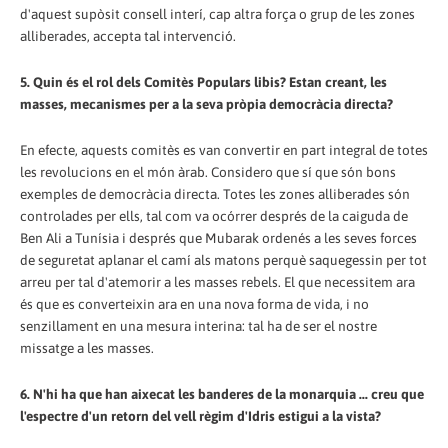
d'aquest supòsit consell interí, cap altra força o grup de les zones
alliberades, accepta tal intervenció.
5. Quin és el rol dels Comitès Populars libis? Estan creant, les
masses, mecanismes per a la seva pròpia democràcia directa?
En efecte, aquests comitès es van convertir en part integral de totes
les revolucions en el món àrab. Considero que sí que són bons
exemples de democràcia directa. Totes les zones alliberades són
controlades per ells, tal com va ocórrer després de la caiguda de
Ben Ali a Tunísia i després que Mubarak ordenés a les seves forces
de seguretat aplanar el camí als matons perquè saquegessin per tot
arreu per tal d'atemorir a les masses rebels. El que necessitem ara
és que es converteixin ara en una nova forma de vida, i no
senzillament en una mesura interina: tal ha de ser el nostre
missatge a les masses.
6. N'hi ha que han aixecat les banderes de la monarquia ... creu que
l'espectre d'un retorn del vell règim d'Idris estigui a la vista?