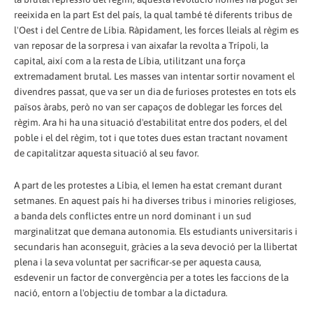
reeixida en la part Est del país, la qual també té diferents tribus de
l'Oest i del Centre de Líbia. Ràpidament, les forces lleials al règim es
van reposar de la sorpresa i van aixafar la revolta a Trípoli, la
capital, així com a la resta de Líbia, utilitzant una força
extremadament brutal. Les masses van intentar sortir novament el
divendres passat, que va ser un dia de furioses protestes en tots els
països àrabs, però no van ser capaços de doblegar les forces del
règim. Ara hi ha una situació d'estabilitat entre dos poders, el del
poble i el del règim, tot i que totes dues estan tractant novament
de capitalitzar aquesta situació al seu favor.
A part de les protestes a Líbia, el Iemen ha estat cremant durant
setmanes. En aquest país hi ha diverses tribus i minories religioses,
a banda dels conflictes entre un nord dominant i un sud
marginalitzat que demana autonomia. Els estudiants universitaris i
secundaris han aconseguit, gràcies a la seva devoció per la llibertat
plena i la seva voluntat per sacrificar-se per aquesta causa,
esdevenir un factor de convergència per a totes les faccions de la
nació, entorn a l'objectiu de tombar a la dictadura.