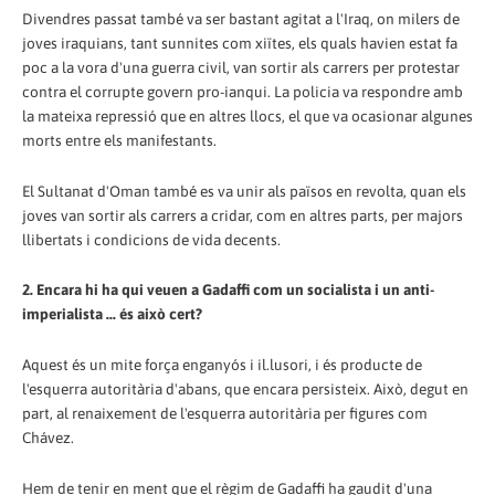
Divendres passat també va ser bastant agitat a l'Iraq, on milers de
joves iraquians, tant sunnites com xiïtes, els quals havien estat fa
poc a la vora d'una guerra civil, van sortir als carrers per protestar
contra el corrupte govern pro-ianqui. La policia va respondre amb
la mateixa repressió que en altres llocs, el que va ocasionar algunes
morts entre els manifestants.
El Sultanat d'Oman també es va unir als països en revolta, quan els
joves van sortir als carrers a cridar, com en altres parts, per majors
llibertats i condicions de vida decents.
2. Encara hi ha qui veuen a Gadaffi com un socialista i un anti-
imperialista ... és això cert?
Aquest és un mite força enganyós i il.lusori, i és producte de
l'esquerra autoritària d'abans, que encara persisteix. Això, degut en
part, al renaixement de l'esquerra autoritària per figures com
Chávez.
Hem de tenir en ment que el règim de Gadaffi ha gaudit d'una