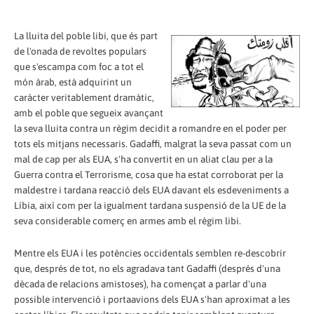
La lluita del poble libi, que és part
de l'onada de revoltes populars
que s'escampa com foc a tot el
món àrab, està adquirint un
caràcter veritablement dramàtic,
amb el poble que segueix avançant
la seva lluita contra un règim decidit a romandre en el poder per
tots els mitjans necessaris. Gadaffi, malgrat la seva passat com un
mal de cap per als EUA, s'ha convertit en un aliat clau per a la
Guerra contra el Terrorisme, cosa que ha estat corroborat per la
maldestre i tardana reacció dels EUA davant els esdeveniments a
Líbia, així com per la igualment tardana suspensió de la UE de la
seva considerable comerç en armes amb el règim libi.
Mentre els EUA i les potències occidentals semblen re-descobrir
que, després de tot, no els agradava tant Gadaffi (després d'una
dècada de relacions amistoses), ha començat a parlar d'una
possible intervenció i portaavions dels EUA s'han aproximat a les