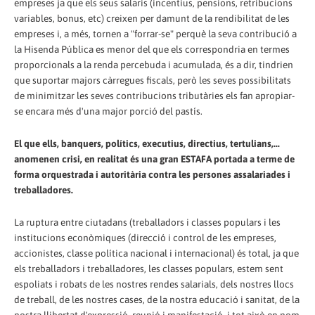
empreses ja que els seus salaris (incentius, pensions, retribucions
variables, bonus, etc) creixen per damunt de la rendibilitat de les
empreses i, a més, tornen a "forrar-se" perquè la seva contribució a
la Hisenda Pública es menor del que els correspondria en termes
proporcionals a la renda percebuda i acumulada, és a dir, tindrien
que suportar majors càrregues fiscals, però les seves possibilitats
de minimitzar les seves contribucions tributàries els fan apropiar-
se encara més d'una major porció del pastís.
El que ells, banquers, polítics, executius, directius, tertulians,...
anomenen crisi, en realitat és una gran ESTAFA portada a terme de
forma orquestrada i autoritària contra les persones assalariades i
treballadores.
La ruptura entre ciutadans (treballadors i classes populars i les
institucions econòmiques (direcció i control de les empreses,
accionistes, classe política nacional i internacional) és total, ja que
els treballadors i treballadores, les classes populars, estem sent
espoliats i robats de les nostres rendes salarials, dels nostres llocs
de treball, de les nostres cases, de la nostra educació i sanitat, de la