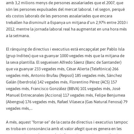
amb 3,2 milions menys de persones assalariades que el 2007, que
són les persones expulsades del mercat laboral. I el segon, perquè
els costos laborals de les persones assalariades que encara
treballen ha disminuït a Espanya un mitjana d'un 2,97% entre 2010 i
2012, mentre la jornada laboral real ha augmentat en una hora més
a la setmana.
El rànquing de directius i executius està encapçalat per Pablo Isla
(grup Inditex) que va guanyar 1000 vegades més que la mitjana de
la seva plantilla. El segueixen Alfredo Sáenz (Banc de Santander)
que va guanyar 233 vegades més, César Alierta (Telefónica) 266
vegades més, Antonio Brufau (Repsol) 185 vegades més, Sánchez
Galán (Iberdrola) 142 vegades més, Florentino Pérez (ACS) 157
vegades més, Francisco González (BBVA) 101 vegades més, José
Manuel Entrecanales (Acciona) 117 vegades més, Felipe Benjumea
(Abengoa) 176 vegades més, Rafael Vilaseca (Gas Natural Fenosa) 79
vegades més,...
A més, aquest "forrar-se" de la casta de directius i executius tampoc
es troba en consonància amb el valor afegit que es genera en les