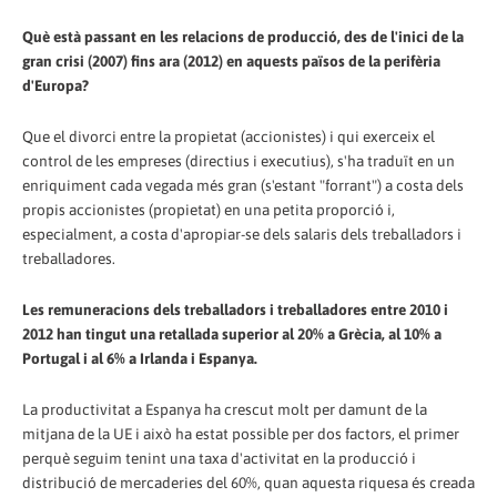
Què està passant en les relacions de producció, des de l'inici de la
gran crisi (2007) fins ara (2012) en aquests països de la perifèria
d'Europa?
Que el divorci entre la propietat (accionistes) i qui exerceix el
control de les empreses (directius i executius), s'ha traduït en un
enriquiment cada vegada més gran (s'estant "forrant") a costa dels
propis accionistes (propietat) en una petita proporció i,
especialment, a costa d'apropiar-se dels salaris dels treballadors i
treballadores.
Les remuneracions dels treballadors i treballadores entre 2010 i
2012 han tingut una retallada superior al 20% a Grècia, al 10% a
Portugal i al 6% a Irlanda i Espanya.
La productivitat a Espanya ha crescut molt per damunt de la
mitjana de la UE i això ha estat possible per dos factors, el primer
perquè seguim tenint una taxa d'activitat en la producció i
distribució de mercaderies del 60%, quan aquesta riquesa és creada