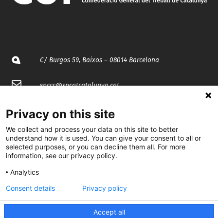
C/ Burgos 59, Baixos – 08014 Barcelona
spccc@
spcgtcatalunya.cat
935 120 481
Privacy on this site
We collect and process your data on this site to better
@CGTCatalunya
understand how it is used. You can give your consent to all or
selected purposes, or you can decline them all. For more
information, see our privacy policy.
cgtcatalunya
Analytics
CGTCatalunya
Consent details
Privacy policy
cgtcatalunya
Accept all