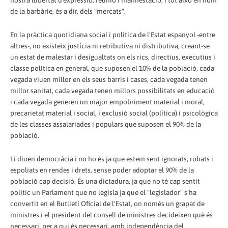
nostra llibertat d'expressió, reunió i manifestació, i tot això en nom
de la barbàrie, és a dir, dels "mercats".
En la pràctica quotidiana social i política de l'Estat espanyol -entre
altres-, no existeix justícia ni retributiva ni distributiva, creant-se
un estat de malestar i desigualtats on els rics, directius, executius i
classe política en general, que suposen el 10% de la població, cada
vegada viuen millor en els seus barris i cases, cada vegada tenen
millor sanitat, cada vegada tenen millors possibilitats en educació
i cada vegada generen un major empobriment material i moral,
precarietat material i social, i exclusió social (política) i psicològica
de les classes assalariades i populars que suposen el 90% de la
població.
Li diuen democràcia i no ho és ja que estem sent ignorats, robats i
espoliats en rendes i drets, sense poder adoptar el 90% de la
població cap decisió. És una dictadura, ja que no té cap sentit
polític un Parlament que no legisla ja que el "legislador" s'ha
convertit en el Butlletí Oficial de l'Estat, on només un grapat de
ministres i el president del consell de ministres decideixen què és
necessari, per a qui és necessari, amb independència del